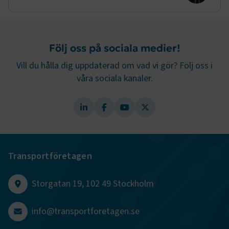
Google Privacy Policy
Följ oss på sociala medier!
ARRAffinity
Session
Microsoft Corporation
.www.transportforetagen.se
Vill du hålla dig uppdaterad om vad vi gör? Följ oss i
våra sociala kanaler.
.EPiForm_BID
www.transportforetagen.se
2
månader
4 veckor
Transportföretagen
Storgatan 19, 102 49 Stockholm
info@transportforetagen.se