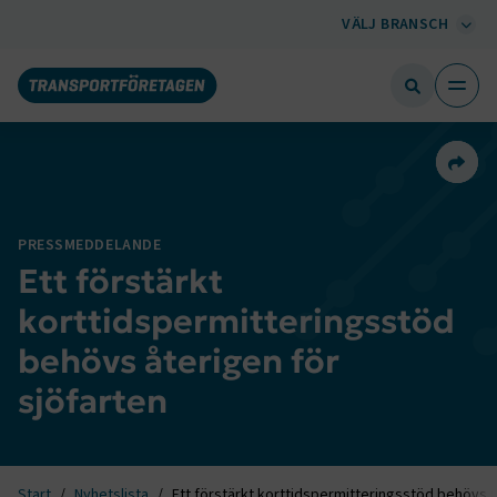
VÄLJ BRANSCH
Dela 
PRESSMEDDELANDE
Ett förstärkt
korttidspermitteringsstöd
behövs återigen för
sjöfarten
Start
Nyhetslista
Ett förstärkt korttidspermitteringsstöd behövs å