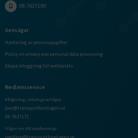
08-7627100
Genvägar
TF-XSRF-TOKEN
www.transportforetagen.se
Session
Hantering av personuppgifter
Policy on privacy and personal data processing
session
transportforetagen.shinyapps.io
Session
Skapa inloggning till webbplats
Medlemsservice
e
Rådgivning i arbetsgivarfrågor:
ARRAffinitySameSite
Session
Microsoft Corporation
jour@transportforetagen.se
.www.transportforetagen.se
08-7627171
Frågor om ditt medlemskap:
medlem@transportforetagen.se