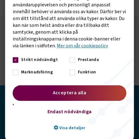
användarupplevelsen och personligt anpassat
innehåll behöver vi använda oss av kakor. Därför ber vi
om ditt tillstånd att använda olika typer av kakor. Du
kan när som helst ändra eller dra tillbaka ditt
samtycke, genom att klicka på
Följ oss på sociala medier!
inställningsknapparna i denna cookie-banner eller
Vill du hålla dig uppdaterad om vad vi gör? Följ oss i
via länken i sidfoten.
Mer om vår cookiepolicy
våra sociala kanaler.
Strikt nödvändigt
Prestanda
Marknadsföring
Funktion
Acceptera alla
Transportföretagen
Endast nödvändiga
Storgatan 19, 102 49 Stockholm
Visa detaljer
info@transportforetagen.se