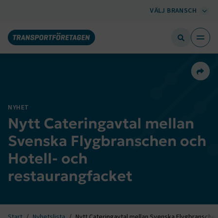
VÄLJ BRANSCH
Dela 
NYHET
Nytt Cateringavtal mellan
Svenska Flygbranschen och
Hotell- och
restaurangfacket
Start
Nyhetslista
Nytt Cateringavtal mellan Svenska Flygbranschen