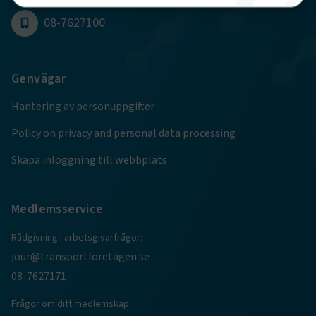
08-7627100
Strikt nödvändigt
Prestanda
Marknadsföring
Funktion
Genvägar
Strikt nödvändiga kakor låter dig använda webbplatsen
Hantering av personuppgifter
genom att aktivera grundläggande funktioner, såsom
sidnavigering och åtkomst till säkra områden på
Policy on privacy and personal data processing
webbplatsen. Webbplatsen fungerar inte korrekt utan
dessa kakor.
Skapa inloggning till webbplats
Namn
Leverantör
/
Domän
Utgång
.AspNetCore.Session
transportforetagen.se
Session
Medlemsservice
Rådgivning i arbetsgivarfrågor:
.AspNetCore.AuthCookie
transportforetagen.se
1 år
jour@transportforetagen.se
08-7627171
CookieScriptConsent
2
CookieScript
månader
www.transportforetagen.se
Frågor om ditt medlemskap:
4 veckor