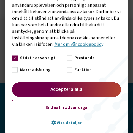
användarupplevelsen och personligt anpassat
innehåll behöver vi använda oss av kakor. Därför ber vi
om ditt tillstånd att använda olika typer av kakor. Du
kan när som helst ändra eller dra tillbaka ditt
samtycke, genom att klicka på
Följ oss på sociala medier!
inställningsknapparna i denna cookie-banner eller
Vill du hålla dig uppdaterad om vad vi gör? Följ oss i
via länken i sidfoten.
Mer om vår cookiepolicy
våra sociala kanaler.
Strikt nödvändigt
Prestanda
Marknadsföring
Funktion
Acceptera alla
Transportföretagen
Endast nödvändiga
Storgatan 19, 102 49 Stockholm
Visa detaljer
info@transportforetagen.se