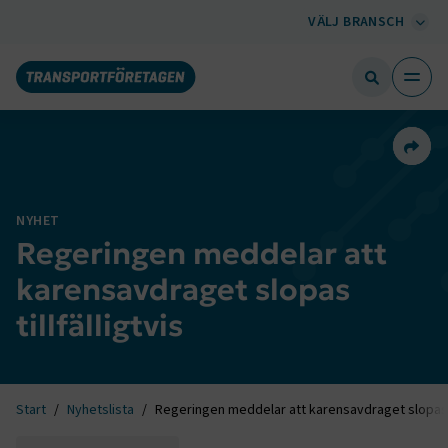
VÄLJ BRANSCH
Dela 
NYHET
Regeringen meddelar att
karensavdraget slopas
tillfälligtvis
Start
Nyhetslista
Regeringen meddelar att karensavdraget slopas ti