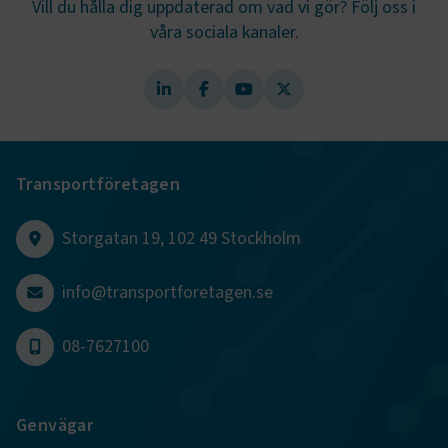
Vill du hålla dig uppdaterad om vad vi gör? Följ oss i
våra sociala kanaler.
ARRAffinity
Session
Microsoft Corporation
.www.transportforetagen.se
Transportföretagen
.EPiForm_BID
www.transportforetagen.se
2
månader
4 veckor
Storgatan 19, 102 49 Stockholm
info@transportforetagen.se
08-7627100
Genvägar