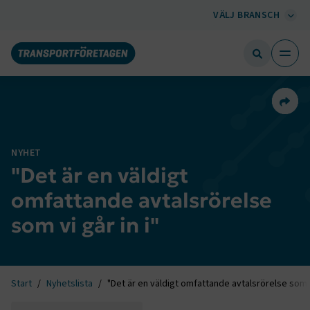
VÄLJ BRANSCH
Dela 
NYHET
"Det är en väldigt
omfattande avtalsrörelse
som vi går in i"
Start
Nyhetslista
"Det är en väldigt omfattande avtalsrörelse som vi