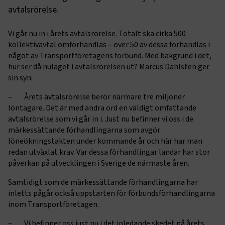
avtalsrörelse.
Vi går nu in i årets avtalsrörelse. Totalt ska cirka 500
kollektivavtal omförhandlas – över 50 av dessa förhandlas i
något av Transportföretagens förbund. Med bakgrund i det,
hur ser då nuläget i avtalsrörelsen ut? Marcus Dahlsten ger
sin syn:
– Årets avtalsrörelse berör närmare tre miljoner
löntagare. Det är med andra ord en väldigt omfattande
avtalsrörelse som vi går in i. Just nu befinner vi oss i de
märkessättande förhandlingarna som avgör
löneökningstakten under kommande år och här har man
redan utväxlat krav. Var dessa förhandlingar landar har stor
påverkan på utvecklingen i Sverige de närmaste åren.
Samtidigt som de märkessättande förhandlingarna har
inletts pågår också uppstarten för förbundsförhandlingarna
inom Transportföretagen.
– Vi befinner oss just nu i det inledande skedet på årets