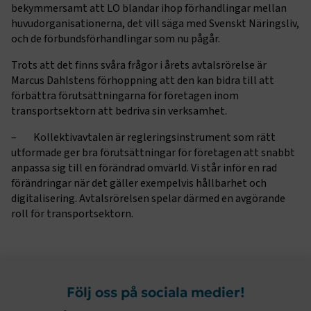
bekymmersamt att LO blandar ihop förhandlingar mellan
Marknadsföring
Funktion
huvudorganisationerna, det vill säga med Svenskt Näringsliv,
och de förbundsförhandlingar som nu pågår.
Strikt nödvändiga kakor låter dig använda webbplatsen
genom att aktivera grundläggande funktioner, såsom
Trots att det finns svåra frågor i årets avtalsrörelse är
sidnavigering och åtkomst till säkra områden på
Marcus Dahlstens förhoppning att den kan bidra till att
webbplatsen. Webbplatsen fungerar inte korrekt utan
förbättra förutsättningarna för företagen inom
dessa kakor.
transportsektorn att bedriva sin verksamhet.
Namn
Leverantör
/
Domän
Utgång
– Kollektivavtalen är regleringsinstrument som rätt
.AspNetCore.Session
transportforetagen.se
Session
utformade ger bra förutsättningar för företagen att snabbt
anpassa sig till en förändrad omvärld. Vi står inför en rad
förändringar när det gäller exempelvis hållbarhet och
.AspNetCore.AuthCookie
transportforetagen.se
1 år
digitalisering. Avtalsrörelsen spelar därmed en avgörande
roll för transportsektorn.
CookieScriptConsent
2
CookieScript
månader
www.transportforetagen.se
4 veckor
Följ oss på sociala medier!
Google Privacy Policy