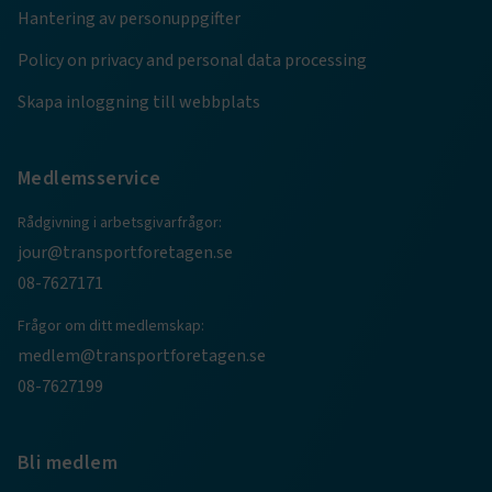
Hantering av personuppgifter
TF-XSRF-TOKEN
www.transportforetagen.se
Session
Policy on privacy and personal data processing
Skapa inloggning till webbplats
session
transportforetagen.shinyapps.io
Session
Medlemsservice
Rådgivning i arbetsgivarfrågor:
jour@transportforetagen.se
e
08-7627171
ARRAffinitySameSite
Session
Microsoft Corporation
.www.transportforetagen.se
Frågor om ditt medlemskap:
medlem@transportforetagen.se
08-7627199
Bli medlem
VISITOR_PRIVACY_METADATA
5
YouTube