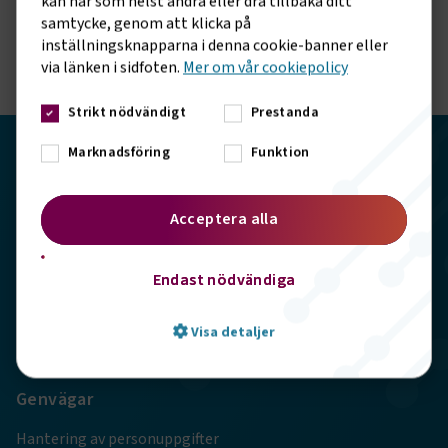
kan när som helst ändra eller dra tillbaka ditt
våra sociala kanaler.
samtycke, genom att klicka på
inställningsknapparna i denna cookie-banner eller
via länken i sidfoten.
Mer om vår cookiepolicy
Strikt nödvändigt
Prestanda
Marknadsföring
Funktion
Transportföretagen
Storgatan 19, 102 49 Stockholm
Acceptera alla
info@transportforetagen.se
Endast nödvändiga
08-7627100
Visa detaljer
Genvägar
Strikt nödvändigt
Prestanda
Hantering av personuppgifter