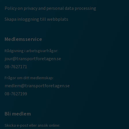
Marknadsföring
Funktion
Policy on privacy and personal data processing
Strikt nödvändiga kakor låter dig använda webbplatsen
Skapa inloggning till webbplats
genom att aktivera grundläggande funktioner, såsom
sidnavigering och åtkomst till säkra områden på
webbplatsen. Webbplatsen fungerar inte korrekt utan
dessa kakor.
Medlemsservice
Namn
Leverantör
/
Domän
Utgång
Rådgivning i arbetsgivarfrågor:
.AspNetCore.Session
transportforetagen.se
Session
jour@transportforetagen.se
08-7627171
.AspNetCore.AuthCookie
transportforetagen.se
1 år
Frågor om ditt medlemskap:
medlem@transportforetagen.se
08-7627199
CookieScriptConsent
2
CookieScript
månader
www.transportforetagen.se
4 veckor
Bli medlem
Google Privacy Policy
Skicka e-post eller ansök online: