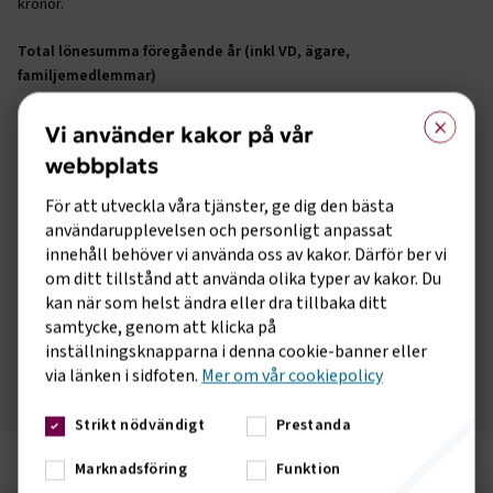
kronor.
Total lönesumma föregående år (inkl VD, ägare,
familjemedlemmar)
×
Vi använder kakor på vår
webbplats
Används för att räkna ut Svenskt Näringsliv-avgiften. Ange summan i
tusentals kronor.
För att utveckla våra tjänster, ge dig den bästa
användarupplevelsen och personligt anpassat
Antal anställda
innehåll behöver vi använda oss av kakor. Därför ber vi
Högst 249 anställda
om ditt tillstånd att använda olika typer av kakor. Du
Fler än 249 anställda
kan när som helst ändra eller dra tillbaka ditt
samtycke, genom att klicka på
inställningsknapparna i denna cookie-banner eller
Räkna ut avgiften
via länken i sidfoten.
Mer om vår cookiepolicy
Strikt nödvändigt
Prestanda
Marknadsföring
Funktion
Sidomeny