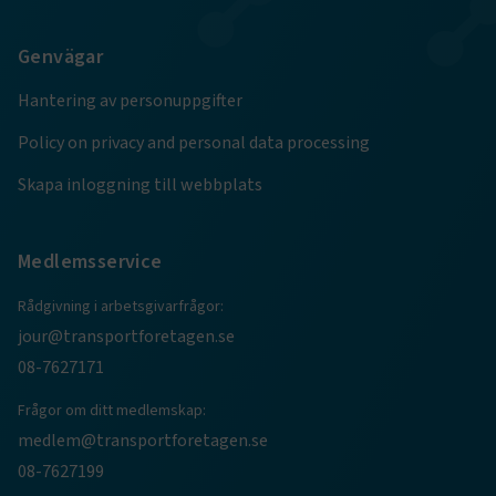
.AspNetCore.Session
transportforetagen.se
Session
Genvägar
.AspNetCore.AuthCookie
transportforetagen.se
1 år
Hantering av personuppgifter
Policy on privacy and personal data processing
CookieScriptConsent
2
CookieScript
Skapa inloggning till webbplats
månader
www.transportforetagen.se
4 veckor
Medlemsservice
Google Privacy Policy
Rådgivning i arbetsgivarfrågor:
ARRAffinity
Session
Microsoft Corporation
jour@transportforetagen.se
.www.transportforetagen.se
08-7627171
Frågor om ditt medlemskap:
medlem@transportforetagen.se
08-7627199