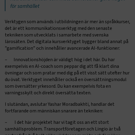
för samhället
CookieScriptConsent
2
CookieScript
Verktygen som används i utbildningen är mer än språkkurser,
månader
www.transportforetagen.se
det är ett kommunikationsverktyg med den senaste
4 veckor
tekniken som utvecklats i samarbete med svenska
lärosäten. Det digitala kursverktyget bygger bland annat på
Google Privacy Policy
”gamification” och innehåller avancerade AI-funktioner:
– Innovationshöjden är väldigt hög i det här. Du har
ARRAffinity
Session
Microsoft Corporation
exempelvis en AI-coach som peppar dig att få klart dina
.www.transportforetagen.se
övningar och som pratar med dig på ett visst sätt utefter hur
du övat. Verktyget innehåller också en översättningsmodul
som översätter yrkesord. Du kan exempelvis fota en
varningsskylt och direkt översätta texten.
I slutändan, avslutar Yashar Moradbakhti, handlar det
fortfarande om människan snarare än tekniken:
.EPiForm_BID
www.transportforetagen.se
2
månader
4 veckor
– I det här projektet har vi tagit oss an ett stort
samhällsproblem. Transportföretagen och Lingio är två