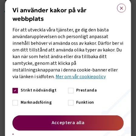
Yashar Moradbakhti, vd för Lingio.
×
Vi använder kakor på vår
Vi stöttar de grupperna som på grund av covid nu
webbplats
hamnat i en svår situation när deras branscher har
haft det tufft
För att utveckla våra tjänster, ge dig den bästa
användarupplevelsen och personligt anpassat
innehåll behöver vi använda oss av kakor. Därför ber vi
Han menar att satsningen är viktig inte minst med tanke på
om ditt tillstånd att använda olika typer av kakor. Du
omvärldssituationen med pandemin:
kan när som helst ändra eller dra tillbaka ditt
samtycke, genom att klicka på
– Det som vi gör tillsammans med Transportföretagen är
inställningsknapparna i denna cookie-banner eller
en stor samhällsinsats. Vi stöttar de grupperna som på
via länken i sidfoten.
Mer om vår cookiepolicy
grund av covid nu hamnat i en svår situation när deras
branscher har haft det tufft.
Strikt nödvändigt
Prestanda
Språkkunskaper är inte bara en fråga om att behålla sin
fortsatta anställningsbarhet, det gör också att man kan
Marknadsföring
Funktion
utvecklas i sin yrkesroll, menar Yashar Moradbakhti.
– Språket är ett sätt att stärka de anställdas
Acceptera alla
kompetensutveckling. Saker går snabbare i dag, det lanseras
fler nya produkter, nya processer, nya rutiner och för att