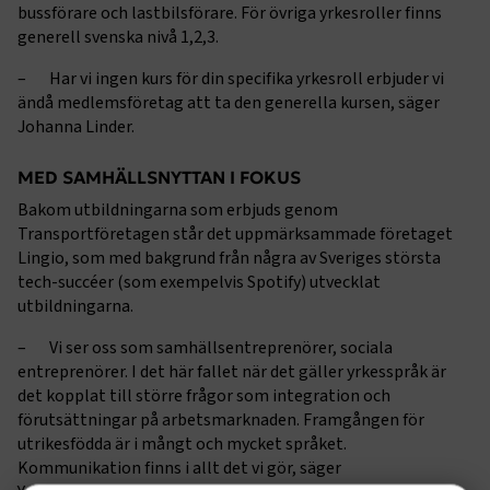
bussförare och lastbilsförare. För övriga yrkesroller finns
generell svenska nivå 1,2,3.
– Har vi ingen kurs för din specifika yrkesroll erbjuder vi
ändå medlemsföretag att ta den generella kursen, säger
Johanna Linder.
MED SAMHÄLLSNYTTAN I FOKUS
Bakom utbildningarna som erbjuds genom
Transportföretagen står det uppmärksammade företaget
Lingio, som med bakgrund från några av Sveriges största
tech-succéer (som exempelvis Spotify) utvecklat
utbildningarna.
– Vi ser oss som samhällsentreprenörer, sociala
entreprenörer. I det här fallet när det gäller yrkesspråk är
det kopplat till större frågor som integration och
förutsättningar på arbetsmarknaden. Framgången för
utrikesfödda är i mångt och mycket språket.
Kommunikation finns i allt det vi gör, säger