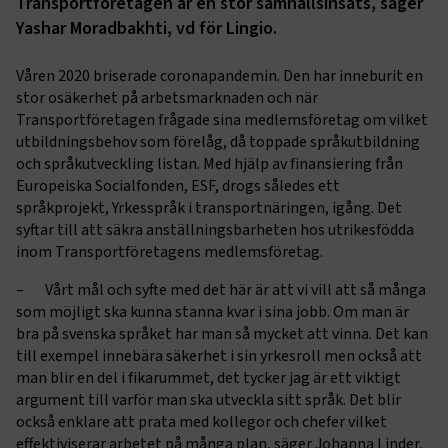
Transportföretagen är en stor samhällsinsats, säger
Yashar Moradbakhti, vd för Lingio.
Våren 2020 briserade coronapandemin. Den har inneburit en
stor osäkerhet på arbetsmarknaden och när
Transportföretagen frågade sina medlemsföretag om vilket
utbildningsbehov som förelåg, då toppade språkutbildning
och språkutveckling listan. Med hjälp av finansiering från
Europeiska Socialfonden, ESF, drogs således ett
språkprojekt, Yrkesspråk i transportnäringen, igång. Det
syftar till att säkra anställningsbarheten hos utrikesfödda
inom Transportföretagens medlemsföretag.
– Vårt mål och syfte med det här är att vi vill att så många
som möjligt ska kunna stanna kvar i sina jobb. Om man är
bra på svenska språket har man så mycket att vinna. Det kan
till exempel innebära säkerhet i sin yrkesroll men också att
man blir en del i fikarummet, det tycker jag är ett viktigt
argument till varför man ska utveckla sitt språk. Det blir
också enklare att prata med kollegor och chefer vilket
effektiviserar arbetet på många plan, säger Johanna Linder,