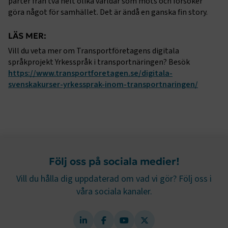
parter från två helt olika världar som möts och försöker
göra något för samhället. Det är ändå en ganska fin story.
LÄS MER:
Vill du veta mer om Transportföretagens digitala
språkprojekt Yrkesspråk i transportnäringen? Besök
https://www.transportforetagen.se/digitala-
svenskakurser-yrkessprak-inom-transportnaringen/
TF-XSRF-TOKEN
www.transportforetagen.se
Session
session
transportforetagen.shinyapps.io
Session
Följ oss på sociala medier!
Vill du hålla dig uppdaterad om vad vi gör? Följ oss i
våra sociala kanaler.
e
ARRAffinitySameSite
Session
Microsoft Corporation