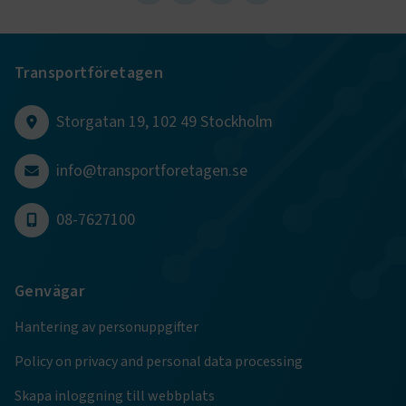
.www.transportforetagen.se
Transportföretagen
Storgatan 19, 102 49 Stockholm
VISITOR_PRIVACY_METADATA
5
YouTube
månader
.youtube.com
info@transportforetagen.se
4 veckor
08-7627100
Genvägar
Hantering av personuppgifter
.EPiForm_VisitorIdentifier
2
Episerver
månader
www.transportforetagen.se
Policy on privacy and personal data processing
4 veckor
Skapa inloggning till webbplats