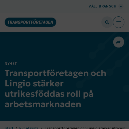
VÄLJ BRANSCH
Dela 
NYHET
Transportföretagen och
Lingio stärker
utrikesföddas roll på
arbetsmarknaden
Start
Nyhetslista
Transportföretagen och Lingio stärker utrikesf