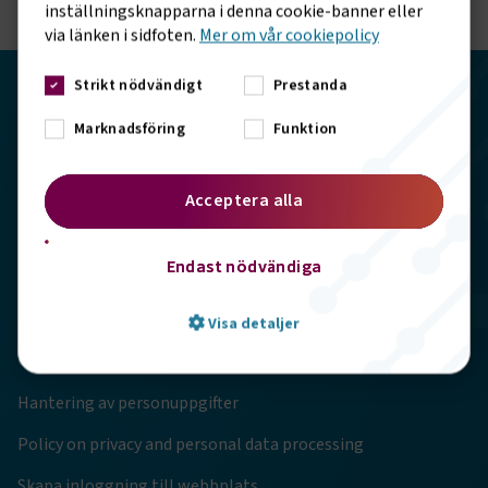
inställningsknapparna i denna cookie-banner eller
via länken i sidfoten.
Mer om vår cookiepolicy
Strikt nödvändigt
Prestanda
Transportföretagen
Marknadsföring
Funktion
Storgatan 19, 102 49 Stockholm
Acceptera alla
info@transportforetagen.se
Endast nödvändiga
08-7627100
Visa detaljer
Genvägar
Hantering av personuppgifter
Strikt nödvändigt
Prestanda
Policy on privacy and personal data processing
Marknadsföring
Funktion
Skapa inloggning till webbplats