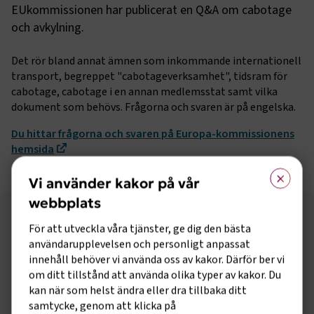
EUkommissionen har publicerat en Q&A om cabotage
och avkylning.
Det rör bland annat ämnen som inkommande internationell
transport, begreppet "cabotageverksamhet", tidsram för
cabotage, cabotage i en annan medlemsstat samt vilka
dokument som behövs. Frågorna och svaren är på engelska.
Du hittar frågorna och svaren på Europa-kommissionens
hemsida
×
Vi använder kakor på vår
webbplats
Följ oss på sociala medier!
För att utveckla våra tjänster, ge dig den bästa
användarupplevelsen och personligt anpassat
Vill du hålla dig uppdaterad om vad vi gör? Följ oss i
innehåll behöver vi använda oss av kakor. Därför ber vi
våra sociala kanaler.
om ditt tillstånd att använda olika typer av kakor. Du
kan när som helst ändra eller dra tillbaka ditt
samtycke, genom att klicka på