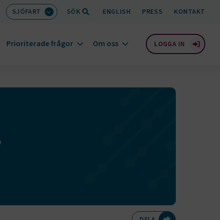
SJÖFART
SÖK
ENGLISH
PRESS
KONTAKT
Prioriterade frågor
Om oss
LOGGA IN
v
Dela på Twitte
Dela på F
Dela 
D
DELA