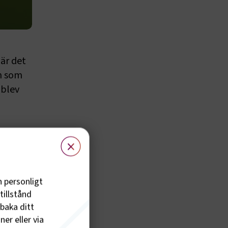
när det
um som
 blev
×
ovet
h personligt
 när
tillstånd
lbaka ditt
er
er eller via