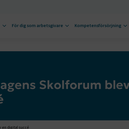
m
För dig som arbetsgivare
Kompetensförsörjning
tagens Skolforum ble
é
 en digital succé