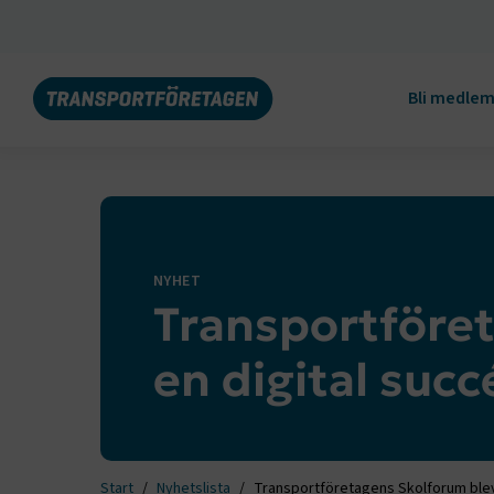
Bli medle
NYHET
Transportföre
en digital succ
Start
Nyhetslista
Transportföretagens Skolforum blev