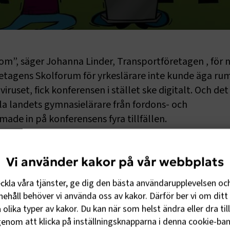
de om”, säger Johanna Linder, Transportföretagen , för 
retagens Skolforum för yrkeslärare inte kunde äga r
viruset, fick konferensen i stället ske digitalt. Och det
lla landets gymnasielärare från fordons- och
e in på konferensens fyra tillfällen.
ens Skolforum
Vi använder kakor på vår webbplats
amslagit stora delar av transportsektorn är rekryteringsbeh
eckla våra tjänster, ge dig den bästa användarupplevelsen oc
gt. Det är viktigt situationen inte övergår i en kompetenskris,
ehåll behöver vi använda oss av kakor. Därför ber vi om ditt 
er återvänder.
olika typer av kakor. Du kan när som helst ändra eller dra til
stå tillbaka på grund av den rådande krissituationen. Det är m
enom att klicka på inställningsknapparna i denna cookie-bann