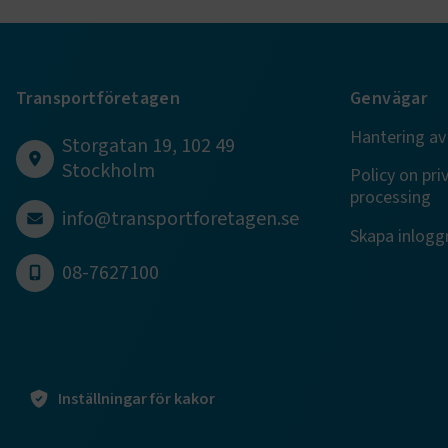
TF-XSRF-TO
session
Transportföretagen
Genvägar
Hantering av
Storgatan 19, 102 49
ARRAffinity
Stockholm
Policy on pri
processing
info@transportforetagen.se
Skapa inloggn
VISITOR_PR
08-7627100
.EPiForm_Vis
Inställningar för kakor
EPiStateMa