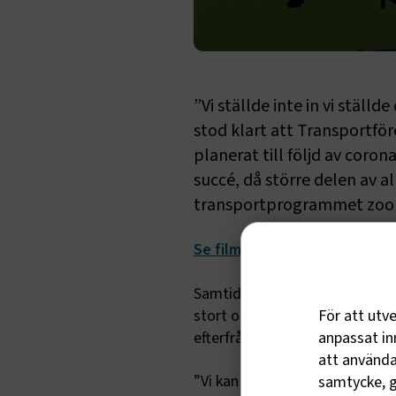
”Vi ställde inte in vi ställ
stod klart att Transportfö
planerat till följd av corona
succé, då större delen av a
transportprogrammet zoomad
Se film om Transportföretag
Samtidigt som coronaviruset l
För att utv
stort och framförallt långsikti
anpassat inn
efterfrågan på transporttjänst
att använda 
”Vi kan inte låta utbildningar 
samtycke, g