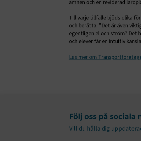
ämnen och en reviderad läropl
.AspNetCor
Till varje tillfälle bjöds olika 
CookieScri
och berätta. ”Det är även vikti
egentligen el och ström? Det h
och elever får en intuitiv känsla 
ARRAffinity
Läs mer om Transportföretage
.EPiForm_B
Följ oss på sociala
Vill du hålla dig uppdaterad