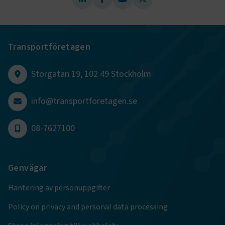
CookieScriptConsent
2
CookieScript
månader
www.transportforetagen.se
Transportföretagen
4 veckor
Storgatan 19, 102 49 Stockholm
Google Privacy Policy
info@transportforetagen.se
ARRAffinity
Session
Microsoft Corporation
.www.transportforetagen.se
08-7627100
Genvägar
Hantering av personuppgifter
.EPiForm_BID
www.transportforetagen.se
2
månader
4 veckor
Policy on privacy and personal data processing