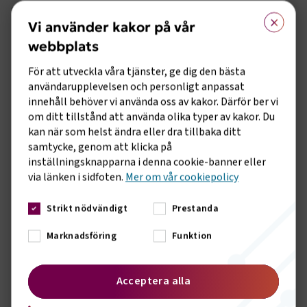
deltagarna får trycka till och tycka till i små korta frågor.”
×
Vi använder kakor på vår
Den första träffens huvudtalare var Magnus Carlsson från
webbplats
Skolverket som berättade om nya ämnen och den reviderade
programstrukturen inom fordons- och
För att utveckla våra tjänster, ge dig den bästa
transportprogrammet. Han framhöll vikten av att
användarupplevelsen och personligt anpassat
utbildningarna ska matcha branschens behov, att
innehåll behöver vi använda oss av kakor. Därför ber vi
ämneskunskaperna ska vara höga och relevanta.
om ditt tillstånd att använda olika typer av kakor. Du
kan när som helst ändra eller dra tillbaka ditt
Han framhöll även att skolan måste ha en bra samverkan
samtycke, genom att klicka på
med det lokala och regionala arbetslivet för att vara
inställningsknapparna i denna cookie-banner eller
relevant och för att kunna erbjuda goda förutsättningar. Man
via länken i sidfoten.
Mer om vår cookiepolicy
ska hjälpas åt. Och Johanna Linder fyller i:
”Det är viktigt att skola och bransch hjälps åt och
Strikt nödvändigt
Prestanda
samverkar. Regionala strukturer och samarbeten skapar hög
Marknadsföring
Funktion
kvalitet på utbildningarna och elever med höga och
relevanta kunskaper..”
Den digitala versionen av Skolforum erbjöd även
Acceptera alla
gruppdiskussioner som innebar att deltagarna fick dela med