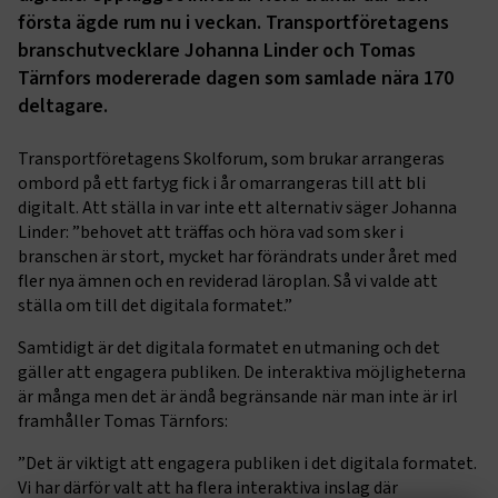
första ägde rum nu i veckan. Transportföretagens
branschutvecklare Johanna Linder och Tomas
Tärnfors modererade dagen som samlade nära 170
deltagare.
Transportföretagens Skolforum, som brukar arrangeras
ombord på ett fartyg fick i år omarrangeras till att bli
digitalt. Att ställa in var inte ett alternativ säger Johanna
Linder: ”behovet att träffas och höra vad som sker i
branschen är stort, mycket har förändrats under året med
fler nya ämnen och en reviderad läroplan. Så vi valde att
ställa om till det digitala formatet.”
Samtidigt är det digitala formatet en utmaning och det
gäller att engagera publiken. De interaktiva möjligheterna
är många men det är ändå begränsande när man inte är irl
framhåller Tomas Tärnfors:
”Det är viktigt att engagera publiken i det digitala formatet.
Vi har därför valt att ha flera interaktiva inslag där