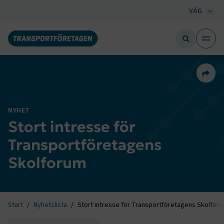
VÄG
Dela 
NYHET
Stort intresse för
Transportföretagens
Skolforum
Start
Nyhetslista
Stort intresse för Transportföretagens Skolfor