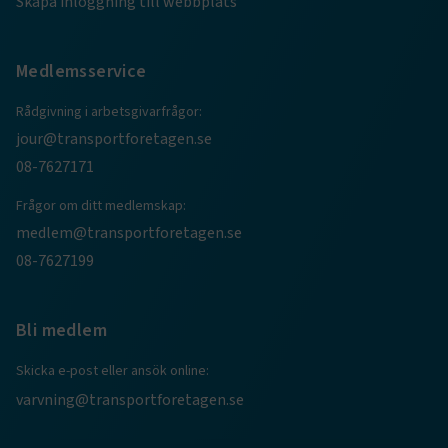
Skapa inloggning till webbplats
Medlemsservice
Rådgivning i arbetsgivarfrågor:
jour@transportforetagen.se
08-7627171
Frågor om ditt medlemskap:
TF-XSRF-TOKEN
www.transportforetagen.se
Session
medlem@transportforetagen.se
08-7627199
session
transportforetagen.shinyapps.io
Session
Bli medlem
Skicka e-post eller ansök online:
varvning@transportforetagen.se
e