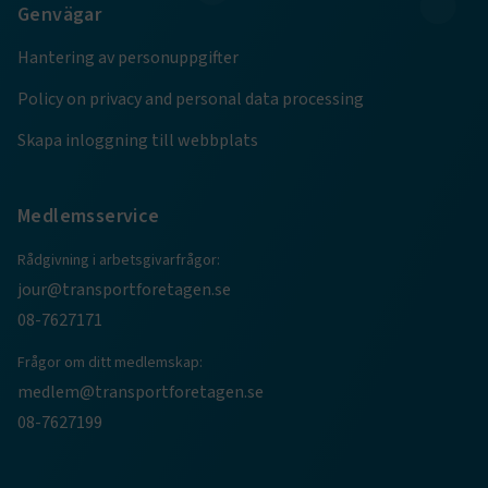
Genvägar
månader
4 veckor
Hantering av personuppgifter
Policy on privacy and personal data processing
Skapa inloggning till webbplats
Medlemsservice
Rådgivning i arbetsgivarfrågor:
jour@transportforetagen.se
TF-XSRF-TOKEN
www.transportforetagen.se
Session
08-7627171
Frågor om ditt medlemskap:
medlem@transportforetagen.se
session
transportforetagen.shinyapps.io
Session
08-7627199