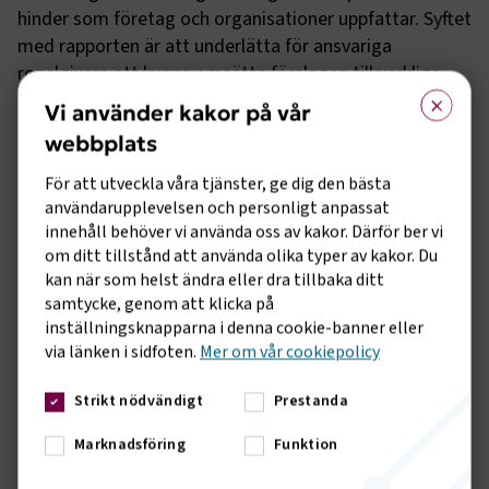
hinder som företag och organisationer uppfattar. Syftet
med rapporten är att underlätta för ansvariga
regelgivare att kunna omsätta förslagen till verkliga
×
förenklingar för företag.
Vi använder kakor på vår
webbplats
Under processen har många olika förslag diskuterats
För att utveckla våra tjänster, ge dig den bästa
och prioriterats. Det förslag som slutligt lagts fram
användarupplevelsen och personligt anpassat
innehåll behöver vi använda oss av kakor. Därför ber vi
som huvudsakligt förenklingsförslag handlar om att
om ditt tillstånd att använda olika typer av kakor. Du
införa en möjlighet för Transportstyrelsen att utfärda
kan när som helst ändra eller dra tillbaka ditt
varningar inom ramen för gällande sanktionssystem. I
samtycke, genom att klicka på
dagsläget begränsas myndigheten av att enbart ha
inställningsknapparna i denna cookie-banner eller
sanktionsavgifter som åtgärd inom ramen för en
via länken i sidfoten.
Mer om vår cookiepolicy
företagskontroll. Förslaget som nu lagts fram skulle ge
Transportstyrelsen möjlighet att, beroende på
Strikt nödvändigt
Prestanda
resultatet av företagskontrollen, utfärda varningar,
Marknadsföring
Funktion
varningar med föreläggande om vite, sanktionsavgifter
eller att inte utfärda någon åtgärd. Detta skulle