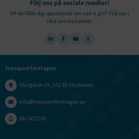
Följ oss på sociala medier!
.AspNetCore.Session
transportforetagen.se
Session
Vill du hålla dig uppdaterad om vad vi gör? Följ oss i
.AspNetCore.AuthCookie
transportforetagen.se
1 år
våra sociala kanaler.
CookieScriptConsent
2
CookieScript
månader
www.transportforetagen.se
4 veckor
Google Privacy Policy
Transportföretagen
Storgatan 19, 102 49 Stockholm
ARRAffinity
Session
Microsoft Corporation
.www.transportforetagen.se
info@transportforetagen.se
08-7627100
.EPiForm_BID
www.transportforetagen.se
2