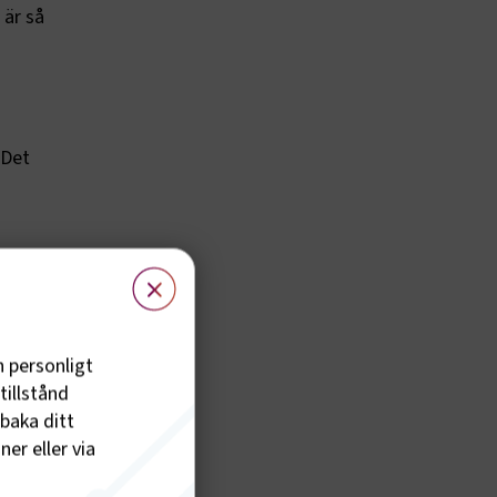
 är så
 Det
som
×
g när vi
e på
rna
h personligt
remot
tillstånd
de inte
lbaka ditt
er eller via