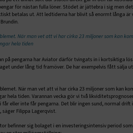
pengar för nästan fulla löner. Stödet är jättebra i sig men det
ptConsent
2
Denna cookie används av C
CookieScript
månader
Script.com-tjänsten för a
www.transportforetagen.se
skt betalas ut. Att ledtiderna har blivit så enormt långa är 
4 veckor
preferenserna för besökare
 Brundin.
Det är nödvändigt att Cook
Script.com cookiebanner f
Google Privacy Policy
korrekt.
oblemet. När man vet att vi har cirka 23 miljoner som kan k
Session
Denna cookie ställs in av 
Microsoft Corporation
som körs på Windows Azur
.www.transportforetagen.se
ingar hela tiden
molnplattformen. Den anvä
belastningsbalansering för
säkerställa att besökarsi
tan på pengarna har Aviator därför tvingats in i kortsiktiga lö
förfrågningar dirigeras til
server i varje surfningssess
et under lång tid framöver. De har exempelvis fått sälja u
ID
www.transportforetagen.se
2
Denna cookie är för att särs
månader
webbläsare från andra we
4 veckor
som en besökare använder
surfar på internet. Om en
oblemet. När man vet att vi har cirka 23 miljoner som kan k
besöker en Optimizely sajt 
gången, tilldelar Optimize
gar hela tiden. Varannan vecka gör vi två likviditetsprognos
automatiskt en slumpmäss
GUID till besökarens webb
 får eller inte får pengarna. Det blir ingen sund, normal drift 
GUIDen sparas i en cookie 
har utgått skapar Optimiz
, säger Filippa Lagerqvist.
ny nästa gång användaren
hemsidan.
or befinner sig bolaget i en investeringsintensiv period som
KEN
www.transportforetagen.se
Session
Används för att skydda a
Cross-Site Request Forgery