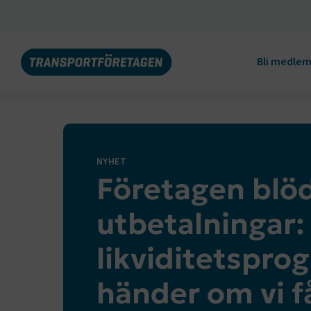
Bli medle
NYHET
Företagen blöd
utbetalningar: 
likviditetspro
händer om vi få