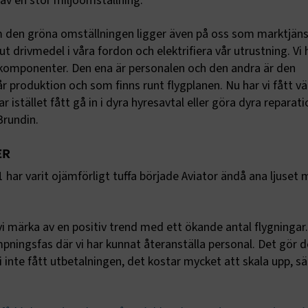
av en stor miljöomställning:
(CSRF/XSRF)-attacker
transportforetagen.shinyapps.io
Session
Sessionscookies upphör nä
om den gröna omställningen ligger även på oss som marktjäns
ut eller stänger webbläsare
bara tillfälligt och förstörs 
ut drivmedel i våra fordon och elektrifiera vår utrustning. Vi 
lämnat sidan. De är också
övergående cookies, icke-
komponenter. Den ena är personalen och den andra är den
cookies eller tillfälliga cook
år produktion och som finns runt flygplanen. Nu har vi fått 
SameSite
Session
När du använder Microsoft
Microsoft Corporation
r istället fått gå in i dyra hyresavtal eller göra dyra reparat
värdplattform och möjliggö
.www.transportforetagen.se
belastningsbalansering, sä
Brundin.
denna cookie att förfrågnin
besökares webbsession all
av samma server i klustret
ER
IVACY_METADATA
5
Denna cookie används för a
YouTube
månader
användarens samtycke oc
.youtube.com
ar varit ojämförligt tuffa började Aviator ändå ana ljuset 
4 veckor
sekretessval för deras int
webbplatsen. Den registrer
om besökarens samtycke o
sekretesspolicyer och instä
vilket säkerställer att der
 märka av en positiv trend med ett ökande antal flygningar. 
hedras i framtida sessioner
mpningsfas där vi har kunnat återanställa personal. Det gör d
itorIdentifier
2
Cookien används för att id
Episerver
månader
som interagerar med ett fo
www.transportforetagen.se
i inte fått utbetalningen, det kostar mycket att skala upp, s
4 veckor
rker
www.transportforetagen.se
Session
Används för att hålla reda
användarsessioner.