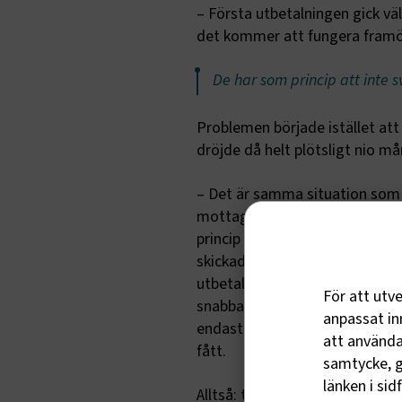
– Första utbetalningen gick vä
det kommer att fungera framö
De har som princip att inte
Problemen började istället att
dröjde då helt plötsligt nio m
– Det är samma situation som vi
mottagandet från Tillväxtverke
princip att inte svara på frågo
skickade in om stöd för perio
utbetalningen för september-n
För att utv
snabbare i och med de nya reg
anpassat inn
endast ytterligare en kostnad f
att använda 
fått.
samtycke, g
länken i sid
Alltså: total radiotystnad.