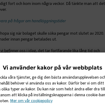
ldigt fort och kom inom några veckor. Då tänkte man att det
ver.
 svara på frågor om handläggningstider
 hopa sig när bolaget skulle söka pengar mot slutet av 2020.
ånader innan pengar betalades ut.
 befinner oss i idag, det tar fortfarande lika lång tid och
t som sköter utbetalningarna har sett likadant ut. De har 
r om handläggningstider. Frustrationen var så klart väldigt hö
Vi använder kakor på vår webbplats
den december-maj 2021 samtidigt som vi fortfarande väntad
ovember 2020. Dock var hoppet större att vi skulle få penga
eckla våra tjänster, ge dig den bästa användarupplevelsen oc
lerna kring revisorsgranskning med intyg. Detta innebar dä
ehåll behöver vi använda oss av kakor. Därför ber vi om ditt 
ör revision och pengarna från Tillväxtverket har vi fortfaran
olika typer av kakor. Du kan när som helst ändra eller dra til
enom att klicka på inställningsknapparna i denna cookie-bann
foten.
Mer om vår cookiepolicy