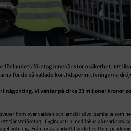
ge för landets företag innebär stor osäkerhet. Ett lika
arna för de så kallade korttidspermitteringarna drö
ört någonting. Vi väntar på cirka 23 miljoner kronor s
veper fram över världen och lamslår såväl samhälle som he
 ett tjänsteföretag i flygindustrin med fokus på markservic
agehantering. Från första parkett har de bevittnat pandemi