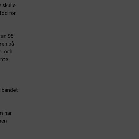
 skulle
töd för
 än 95
ren på
t- och
inte
mibandet
m har
nen