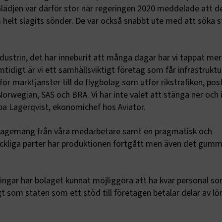
lädjen var därför stor när regeringen 2020 meddelade att de
 helt slagits sönder. De var också snabbt ute med att söka s
industrin, det har inneburit att många dagar har vi tappat mer
tidigt är vi ett samhällsviktigt företag som får infrastruktu
för marktjänster till de flygbolag som utför rikstrafiken, pos
orwegian, SAS och BRA. Vi har inte valet att stänga ner och 
ippa Lagerqvist, ekonomichef hos Aviator.
engagemang från våra medarbetare samt en pragmatisk och
ackliga parter har produktionen fortgått men även det gum
ingar har bolaget kunnat möjliggöra att ha kvar personal so
gt som staten som ett stöd till företagen betalar delar av lö