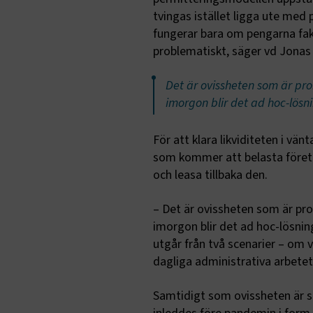
tvingas istället ligga ute med 
CookieScri
fungerar bara om pengarna fakti
problematiskt, säger vd Jonas
Det är ovissheten som är pr
ARRAffinity
imorgon blir det ad hoc-lösn
För att klara likviditeten i vän
som kommer att belasta företag
.EPiForm_B
och leasa tillbaka den.
– Det är ovissheten som är pr
imorgon blir det ad hoc-lösnin
utgår från två scenarier – om vi
dagliga administrativa arbetet
Samtidigt som ovissheten är st
TF-XSRF-TO