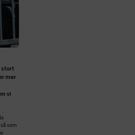
 stort
jer mer
om vi
la
e så som
ns