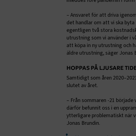
inleddes före pandemin i form 
session
– Ansvaret för att driva igen
det handlar om att vi ska byta 
egentligen två stora kostnads
utrustning som vi använder i v
ARRAffinity
att köpa in ny utrustning och ha
äldre utrustning, säger Jonas 
HOPPAS PÅ LJUSARE TID
VISITOR_PR
Samtidigt som åren 2020–2021 h
slutet av året.
– Från sommaren -21 började vi
därför befunnit oss i en uppra
.EPiForm_Vis
ytterligare problematiskt när v
Jonas Brundin.
EPiStateMa