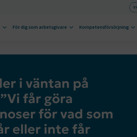
V
m
För dig som arbetsgivare
Kompetensförsörjning
er i väntan på
”Vi får göra
gnoser för vad som
r eller inte får