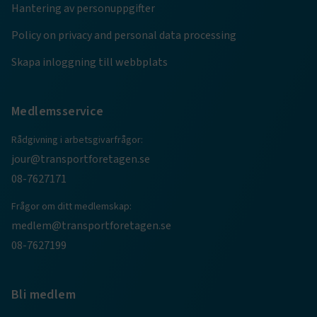
Hantering av personuppgifter
ARRAffinity
Session
Microsoft Corporation
.www.transportforetagen.se
Policy on privacy and personal data processing
Skapa inloggning till webbplats
Medlemsservice
Rådgivning i arbetsgivarfrågor:
.EPiForm_BID
www.transportforetagen.se
2
månader
jour@transportforetagen.se
4 veckor
08-7627171
Frågor om ditt medlemskap:
medlem@transportforetagen.se
08-7627199
Bli medlem