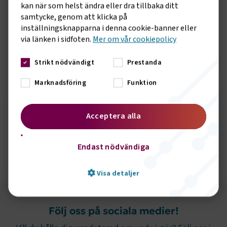
kan när som helst ändra eller dra tillbaka ditt
ordförande, bestått av 14 ledamöter varav sju
samtycke, genom att klicka på
ledamöter representerat arbetsgivare och sju
inställningsknapparna i denna cookie-banner eller
ledamöter representerat arbetstagare. Samma
via länken i sidfoten.
Mer om vår cookiepolicy
fördelning kommer att bli kvar under 2022.
Strikt nödvändigt
Prestanda
Sidomeny
KONTAKT
Marknadsföring
Funktion
Håkan Filipsson
Acceptera alla
Pressansvarig
Endast nödvändiga
Skicka e-post
072-2022697
Visa detaljer
Följ oss på sociala medier!
Strikt nödvändigt
Prestanda