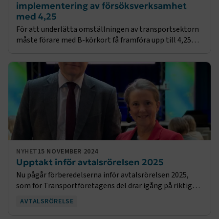
implementering av försöksverksamhet
Strikt nödvändiga kakor låter dig använda webbplatsen
med 4,25
genom att aktivera grundläggande funktioner, såsom
För att underlätta omställningen av transportsektorn
sidnavigering och åtkomst till säkra områden på
måste förare med B-körkort få framföra upp till 4,25
webbplatsen. Webbplatsen fungerar inte korrekt utan
ton tunga lastbilar förutsatt att dessa är el- eller
dessa kakor.
gasdrivna. Batterierna stjäl lastkapacitet
Namn
Leverantör
/
Domän
Utgång
.AspNetCore.Session
transportforetagen.se
Session
.AspNetCore.AuthCookie
transportforetagen.se
1 år
CookieScriptConsent
2
CookieScript
NYHET
15 NOVEMBER 2024
månader
www.transportforetagen.se
Upptakt inför avtalsrörelsen 2025
4 veckor
Nu pågår förberedelserna inför avtalsrörelsen 2025,
som för Transportföretagens del drar igång på riktigt i
Google Privacy Policy
januari. Facken inom industrin har redan flaggat för
AVTALSRÖRELSE
höga lönekrav för industrin. Transport
ARRAffinity
Session