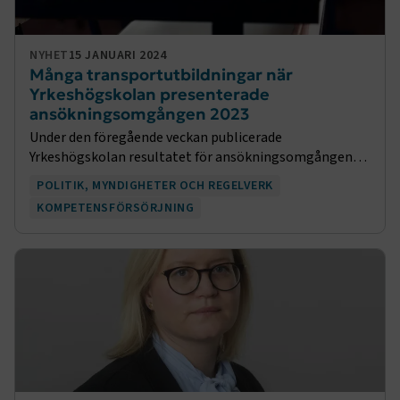
NYHET
15 JANUARI 2024
Många transportutbildningar när
Yrkeshögskolan presenterade
ansökningsomgången 2023
Under den föregående veckan publicerade
Yrkeshögskolan resultatet för ansökningsomgången
2023. Totalt beviljade myndigheten 477 av de cirka 1200
POLITIK, MYNDIGHETER OCH REGELVERK
inkomna ansökningarna vilket innebär drygt 40 000 nya
KOMPETENSFÖRSÖRJNING