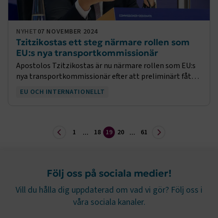
TF-XSRF-TOKEN
www.transportforetagen.se
Session
NYHET
07 NOVEMBER 2024
Tzitzikostas ett steg närmare rollen som
session
transportforetagen.shinyapps.io
Session
EU:s nya transportkommissionär
Apostolos Tzitzikostas är nu närmare rollen som EU:s
nya transportkommissionär efter att preliminärt fått
stöd från två tredjedelar av transportutskottet. Nu
EU OCH INTERNATIONELLT
väntar det slutgiltiga godkännandet av hans
e
ARRAffinitySameSite
Session
Microsoft Corporation
.www.transportforetagen.se
1
18
19
20
61
...
...
Följ oss på sociala medier!
Vill du hålla dig uppdaterad om vad vi gör? Följ oss i
VISITOR_PRIVACY_METADATA
5
våra sociala kanaler.
YouTube
månader
.youtube.com
4 veckor