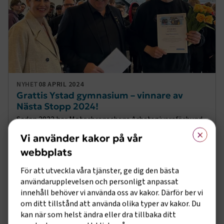
NYHET
08 APRIL 2024
Grattis Ystad gymnasium – vinnare av
Nästa Stopp 2024!
Sedan 2022 har Motorbranschens Arbetsgivareförbund,
×
som är ett av förbunden inom Transportföretagen,
Vi använder kakor på vår
drivit tävlingen ”Nästa Stopp” för landets
KOMPETENSFÖRSÖRJNING
webbplats
gymnasieskolor med fordonsteknisk. Syftet är belöna
nytänk,
För att utveckla våra tjänster, ge dig den bästa
användarupplevelsen och personligt anpassat
innehåll behöver vi använda oss av kakor. Därför ber vi
om ditt tillstånd att använda olika typer av kakor. Du
kan när som helst ändra eller dra tillbaka ditt