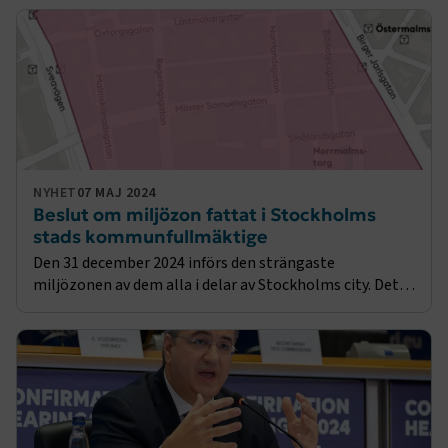
Microsoft Corporation
.www.transportforetagen.se
.EPiForm_BID
www.transportforetagen.se
2
månader
NYHET
07 MAJ 2024
4 veckor
Beslut om miljözon fattat i Stockholms
stads kommunfullmäktige
Den 31 december 2024 införs den strängaste
miljözonen av dem alla i delar av Stockholms city. Det
står klart efter kommunfullmäktige i Stockholms stad
igår där planen antogs efter lång debatt, framför