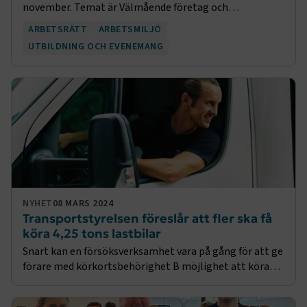
november. Temat är Välmående företag och
inspirationsföreläsare är Micael Dahlen.
ARBETSRÄTT
ARBETSMILJÖ
UTBILDNING OCH EVENEMANG
NYHET
08 MARS 2024
Transportstyrelsen föreslår att fler ska få
köra 4,25 tons lastbilar
Snart kan en försöksverksamhet vara på gång för att ge
förare med körkortsbehörighet B möjlighet att köra
tyngre lastbilar som drivs med el, gas eller är hybrid. I
dag redovisade Transportstyrelsen