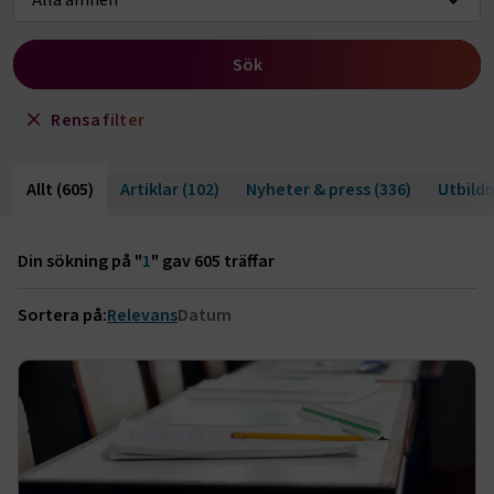
Sök
Rensa filter
Allt
(605)
Artiklar
(102)
Nyheter & press
(336)
Utbild
Din sökning på "
1
" gav 605 träffar
Sortera på:
Relevans
Datum