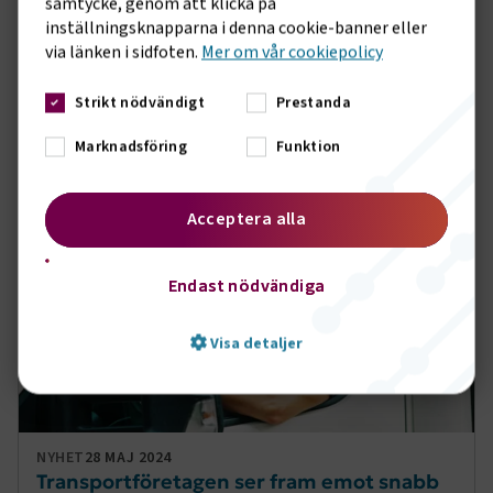
samtycke, genom att klicka på
inställningsknapparna i denna cookie-banner eller
via länken i sidfoten.
Mer om vår cookiepolicy
NYHET
12 JUNI 2024
Strikt nödvändigt
Prestanda
Transportföretagen ger synpunkter på
utredningen om reformerad
Marknadsföring
Funktion
vuxenutbildning
Transportföretagen har gett sina synpunkter
på...utredningen “Växla yrke som vuxen – en reformerad
Acceptera alla
vuxenutbildning och en ny yrkesskola för vuxna” (SOU
2024:
16
).
Endast nödvändiga
Visa detaljer
Strikt nödvändigt
Prestanda
NYHET
28 MAJ 2024
Transportföretagen ser fram emot snabb
Marknadsföring
Funktion