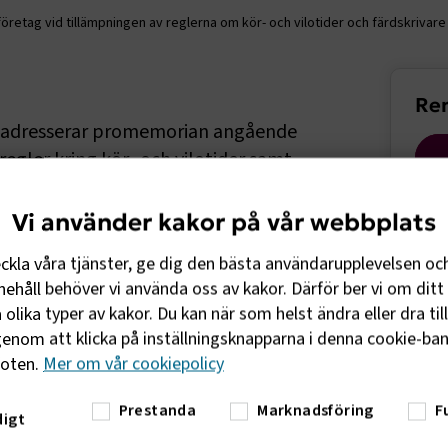
företag vid tillämpningen av reglerna om kör- och vilotider och färdskrivare
Sido
Rem
n, adresserar promemorian angående
regler kring kör- och vilotider samt
get om ett varningssystem och
Vi använder kakor på vår webbplats
eckla våra tjänster, ge dig den bästa användarupplevelsen oc
emorian om lättnader för företag i
ehåll behöver vi använda oss av kakor. Därför ber vi om ditt 
nklusive införandet av ett varningssystem
olika typer av kakor. Du kan när som helst ändra eller dra til
 detta ger Transportstyrelsen ett effektivt
enom att klicka på inställningsknapparna i denna cookie-bann
lser relaterade till otillåtna kortuttag ska
foten.
Mer om vår cookiepolicy
 av branschen. Transportföretagen
jer för vilka situationer som skulle leda
Prestanda
Marknadsföring
F
företagen. Slutligen uttrycker
igt
dialogen och bidra med synpunkter för att