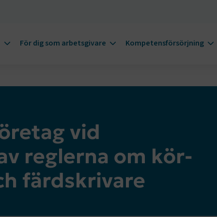
m
För dig som arbetsgivare
Kompetensförsörjning
företag vid
av reglerna om kör-
ch färdskrivare