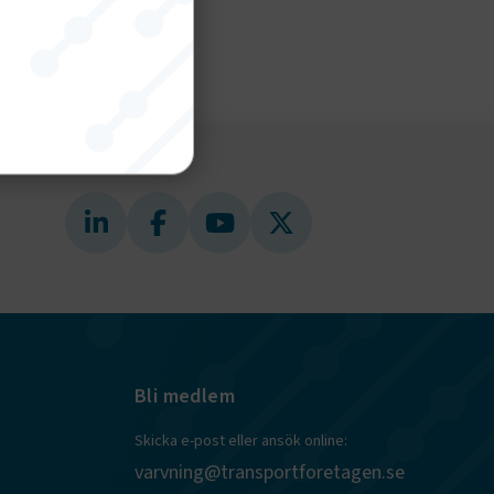
nktion
gande
bplatsen
tekniska
Bli medlem
ändare
behörigheter
Skicka e-post eller ansök online:
ookie-
tt komma ihåg
varvning@transportforetagen.se
ns cookie.