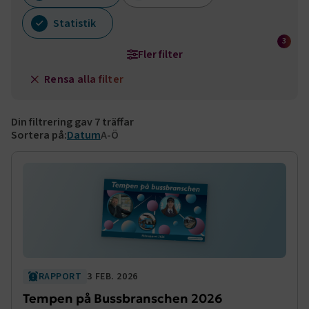
Statistik
3
Fler filter
Rensa alla filter
Välj bransch
Kompetensförsörjning
Din filtrering gav
7
träffar
Sortera på:
Datum
A-Ö
Datumintervall
Från datum
Till datum
RAPPORT
3 FEB. 2026
Tempen på Bussbranschen 2026