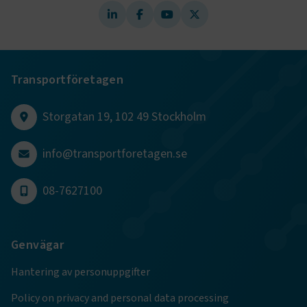
TF-XSRF-TOKEN
www.transportforetagen.se
Session
session
transportforetagen.shinyapps.io
Session
Transportföretagen
Storgatan 19, 102 49 Stockholm
e
info@transportforetagen.se
ARRAffinitySameSite
Session
Microsoft Corporation
.www.transportforetagen.se
08-7627100
Genvägar
Hantering av personuppgifter
VISITOR_PRIVACY_METADATA
5
YouTube
månader
.youtube.com
Policy on privacy and personal data processing
4 veckor