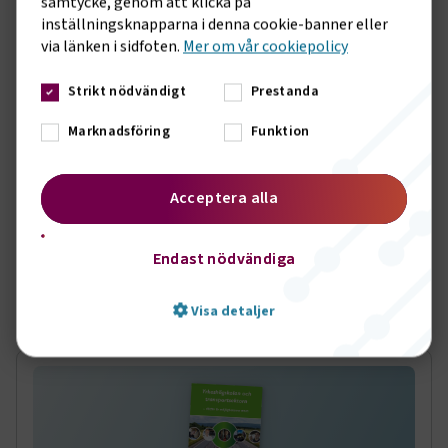
samtycke, genom att klicka på
inställningsknapparna i denna cookie-banner eller
via länken i sidfoten.
Mer om vår cookiepolicy
Strikt nödvändigt
Prestanda
Marknadsföring
Funktion
RAPPORT
10 JUNI 2025
Tempen på motorbranschen 2025
Acceptera alla
Rapport om motorbranschens rekryteringsbehov och
utmaningar 2025-2027.
Endast nödvändiga
KOMPETENSFÖRSÖRJNING
Visa detaljer
Strikt nödvändigt
Prestanda
Marknadsföring
Funktion