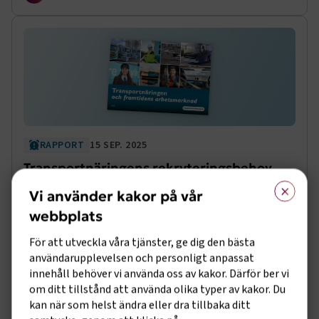
RAPPORT
15 SEP. 2025
Transportnäringens rekryteringsbehov
×
fram till 2040
Vi använder kakor på vår
Analys av transportnäringens rekryteringsbehov och
webbplats
framtida kompetensutmaningar fram till 2040.
För att utveckla våra tjänster, ge dig den bästa
KOMPETENSFÖRSÖRJNING
användarupplevelsen och personligt anpassat
innehåll behöver vi använda oss av kakor. Därför ber vi
om ditt tillstånd att använda olika typer av kakor. Du
kan när som helst ändra eller dra tillbaka ditt