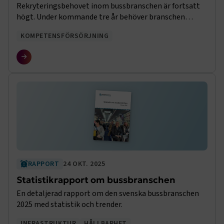
Rekryteringsbehovet inom bussbranschen är fortsatt
högt. Under kommande tre år behöver branschen
rekrytera 6 900 bussförare och 400 bussmekaniker.
KOMPETENSFÖRSÖRJNING
RAPPORT
24 OKT. 2025
Statistikrapport om bussbranschen
En detaljerad rapport om den svenska bussbranschen
2025 med statistik och trender.
INFRASTRUKTUR
HÅLLBARHET