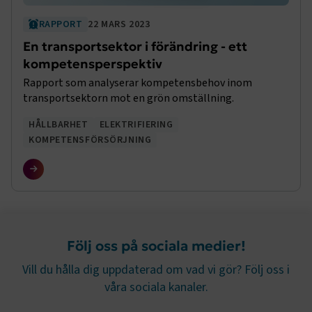
.www.transportforetagen.se
RAPPORT
22 MARS 2023
En transportsektor i förändring - ett
kompetensperspektiv
Rapport som analyserar kompetensbehov inom
transportsektorn mot en grön omställning.
.EPiForm_BID
www.transportforetagen.se
2
HÅLLBARHET
ELEKTRIFIERING
månader
4 veckor
KOMPETENSFÖRSÖRJNING
Följ oss på sociala medier!
Vill du hålla dig uppdaterad om vad vi gör? Följ oss i
våra sociala kanaler.