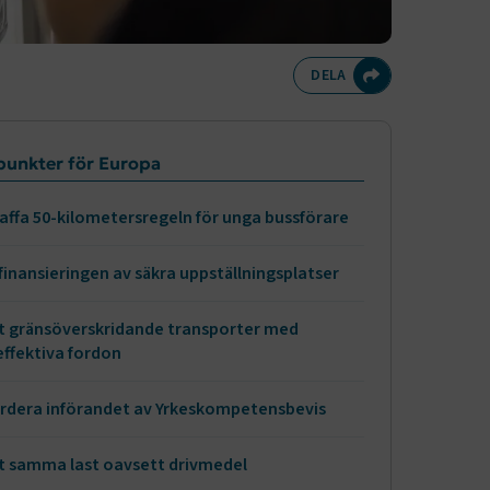
Dela på Twitte
Dela på F
Dela 
D
DELA
meny
punkter för Europa
affa 50-kilometersregeln för unga bussförare
finansieringen av säkra uppställningsplatser
åt gränsöverskridande transporter med
ffektiva fordon
rdera införandet av Yrkeskompetensbevis
åt samma last oavsett drivmedel