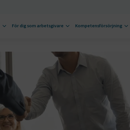
m
För dig som arbetsgivare
Kompetensförsörjning