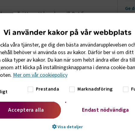
Ge d
lag om ”rätten att koppla ned”. Det finns
ån distansarbete till vilka tider mejl får
Anpa
enska modellen. För att värna svensk
grön
Vi använder kakor på vår webbplats
aft måste svenska ledamöter i
 på ett sätt som tillåter avvikelser
eckla våra tjänster, ge dig den bästa användarupplevelsen oc
Värn
ehåll behöver vi använda oss av kakor. Därför ber vi om ditt 
olika typer av kakor. Du kan när som helst ändra eller dra til
Låt 
enom att klicka på inställningsknapparna i denna cookie-bann
foten.
Mer om vår cookiepolicy
arter – fack och arbetsgivare – som
Låt 
näri
tor del av ramlagar som kan anpassas genom
Prestanda
Marknadsföring
F
ka modellen. Genom att fack och
igt
nns möjligheter till mer flexibla lösningar
g och bransch. EU-kommissionen har under
Acceptera alla
Endast nödvändiga
lönedirektivet, Lönetransparensdirektivet
riskerar att skada den svenska modellen
Visa detaljer
tter på samma spår.