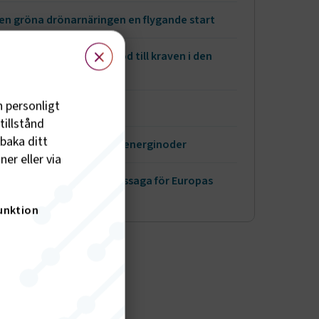
en gröna drönarnäringen en flygande start
×
ssa reglerna för statsstöd till kraven i den
a omställningen
h personligt
a den svenska modellen
tillstånd
lbaka ditt
hamnarna bli framtidens energinoder
er eller via
Fit For 55 bli en framgångssaga för Europas
ngsliv
unktion