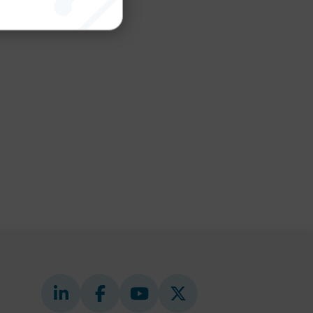
nktion
gande
bplatsen
tekniska
ändare
behörigheter
ookie-
tt komma ihåg
ns cookie.
ie-
ungerar
webbplatser
e-
nds för
 att