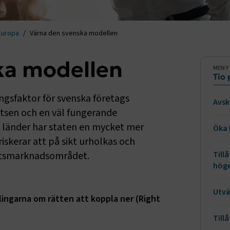
Europa
Värna den svenska modellen
ka modellen
Sido
MENY
Tio 
gsfaktor för svenska företags
Avsk
atsen och en väl fungerande
a länder har staten en mycket mer
Öka 
skerar att på sikt urholkas och
betsmarknadsområdet.
Till
höge
Utvä
lingarna om rätten att koppla ner (Right
Till