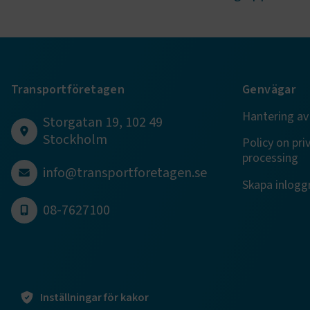
.EPiForm_B
Transportföretagen
Genvägar
Hantering av
Storgatan 19, 102 49
Stockholm
Policy on pri
processing
TF-XSRF-TO
info@transportforetagen.se
Skapa inloggn
08-7627100
session
ARRAffinity
Inställningar för kakor