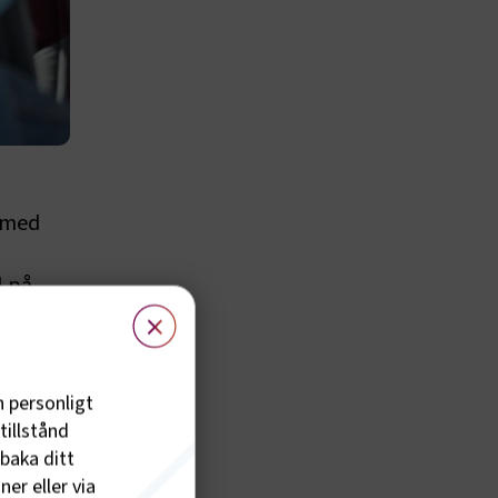
t med
 på.
×
r
h personligt
e
tillstånd
lbaka ditt
er eller via
nedsatt