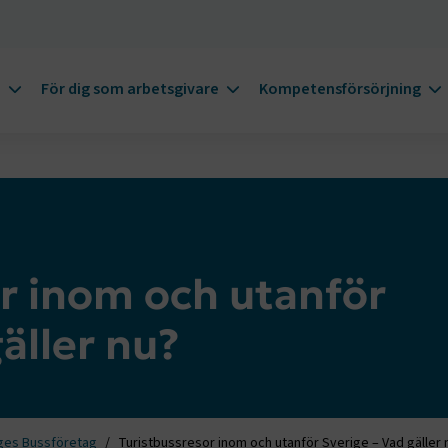
m
För dig som arbetsgivare
Kompetensförsörjning
r inom och utanför
äller nu?
ges Bussföretag
Turistbussresor inom och utanför Sverige – Vad gäller 