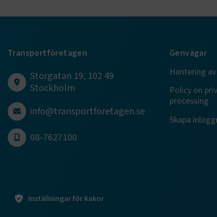
TF-XSRF-TO
session
Transportföretagen
Genvägar
Hantering av
Storgatan 19, 102 49
ARRAffinity
Stockholm
Policy on pri
processing
info@transportforetagen.se
Skapa inloggn
VISITOR_PR
08-7627100
.EPiForm_Vis
Inställningar för kakor
EPiStateMa