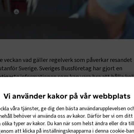
te veckan vad gäller regelverk som påverkar resande
tanför Sverige. Sveriges Bussföretag har gjort en
tigaste informationen som kan vara bra att hålla koll
onen kan ändras snabbt. Kontakta oss gärna om ni ha
Vi använder kakor på vår webbplats
eckla våra tjänster, ge dig den bästa användarupplevelsen oc
 om att personer som är 60+ int
ehåll behöver vi använda oss av kakor. Därför ber vi om ditt 
ds
olika typer av kakor. Du kan när som helst ändra eller dra til
enom att klicka på inställningsknapparna i denna cookie-bann
ed ett uttalande om att personer äldre än 60 år eller har 