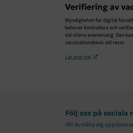
Verifiering av va
.AspNetCor
CookieScri
Myndigheten för digital förva
behöver kontrollera och verif
vid större evenemang. Den kan
vaccinationsbevis vid resor.
ARRAffinity
Läs mer här
.EPiForm_B
Följ oss på sociala
Vill du hålla dig uppdaterad