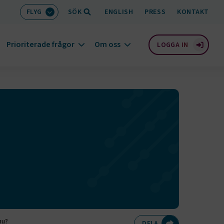
FLYG
SÖK
ENGLISH
PRESS
KONTAKT
Prioriterade frågor
Om oss
LOGGA IN
nu?
Dela på Twitte
Dela på F
Dela 
D
DELA