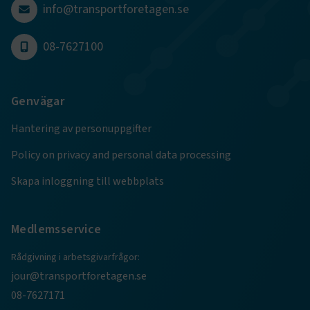
4 veckor
info@transportforetagen.se
Google Privacy Policy
08-7627100
ARRAffinity
Session
Microsoft Corporation
.www.transportforetagen.se
Genvägar
Hantering av personuppgifter
Policy on privacy and personal data processing
Skapa inloggning till webbplats
.EPiForm_BID
www.transportforetagen.se
2
månader
4 veckor
Medlemsservice
Rådgivning i arbetsgivarfrågor:
jour@transportforetagen.se
08-7627171