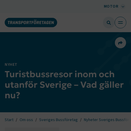
MOTOR
Dela 
NYHET
Turistbussresor inom och
utanför Sverige – Vad gäller
nu?
Start
Om oss
Sveriges Bussföretag
Nyheter Sveriges Bussför