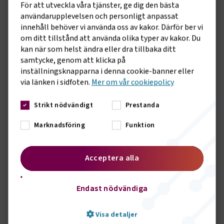
För att utveckla våra tjänster, ge dig den bästa
förändra sin avrådan. Därmed skall resenärer som avbokar
användarupplevelsen och personligt anpassat
resor göra det utifrån de bokningsvillkor som gäller.
innehåll behöver vi använda oss av kakor. Därför ber vi
Förändringar i Danmark, Tyskland,
om ditt tillstånd att använda olika typer av kakor. Du
Norge och Finland
kan när som helst ändra eller dra tillbaka ditt
samtycke, genom att klicka på
inställningsknapparna i denna cookie-banner eller
Vi har samlat information och länkar kring läget i våra
via länken i sidfoten.
Mer om vår cookiepolicy
grannländer på vår hemsida. Där finns beskrivet vad som
gäller i nuläget vad gäller inresa, munskydd, testning och
liknande. Tänk på att informationen kan ändras snabbt!
Strikt nödvändigt
Prestanda
Läs mer här
Marknadsföring
Funktion
Verifiering av vaccinationsbevis
Acceptera alla
Myndigheten för digital förvaltning, DIGG, har tagit fram en
app som kan användas av de som behöver kontrollera och
verifiera vaccinationsbevis. Det är denna app som kommer
Endast nödvändiga
att användas vid större evenemang. Den kan också användas
av exempelvis de bussföretag som ställer krav på
Visa detaljer
vaccinationsbevis vid resor.