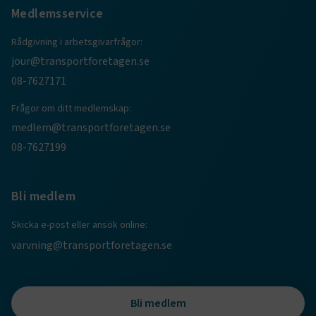
Medlemsservice
Rådgivning i arbetsgivarfrågor:
jour@transportforetagen.se
08-7627171
Frågor om ditt medlemskap:
medlem@transportforetagen.se
TF-XSRF-TOKEN
www.transportforetagen.se
Session
08-7627199
session
transportforetagen.shinyapps.io
Session
Bli medlem
Skicka e-post eller ansök online:
varvning@transportforetagen.se
e
ARRAffinitySameSite
Session
Bli medlem
Microsoft Corporation
.www.transportforetagen.se