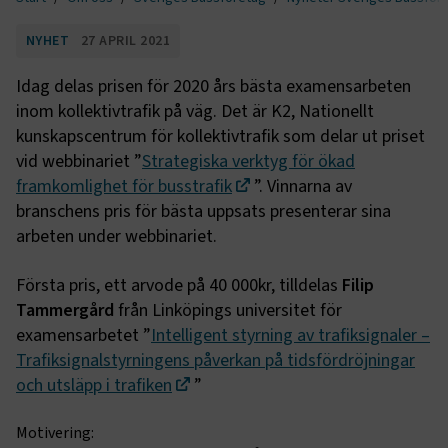
NYHET
27 APRIL 2021
Idag delas prisen för 2020 års bästa examensarbeten
inom kollektivtrafik på väg. Det är K2, Nationellt
kunskapscentrum för kollektivtrafik som delar ut priset
vid webbinariet ”
Strategiska verktyg för ökad
framkomlighet för busstrafik
”. Vinnarna av
branschens pris för bästa uppsats presenterar sina
arbeten under webbinariet.
Första pris, ett arvode på 40 000kr, tilldelas
Filip
Tammergård
från Linköpings universitet för
examensarbetet ”
Intelligent styrning av trafiksignaler –
Trafiksignalstyrningens påverkan på tidsfördröjningar
och utsläpp i trafiken
”
Motivering: