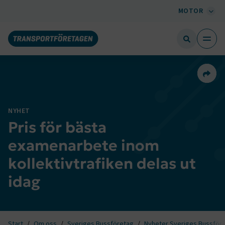
MOTOR
Dela 
NYHET
Pris för bästa
examenarbete inom
kollektivtrafiken delas ut
idag
Start
Om oss
Sveriges Bussföretag
Nyheter Sveriges Bussför