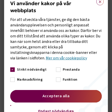
arbetet visar på möjligheter att öka andelen resande med
Vi använder kakor på vår
kollektivtrafik genom att trafiken kan snabbas upp och
webbplats
bussens prioritet i förhållande till bilen blir uppenbar vid
vältrafikerade infarter till tätorter. Arbetet håller god
För att utveckla våra tjänster, ge dig den bästa
vetenskaplig kvalitet och visar på kunnighet i datahantering
användarupplevelsen och personligt anpassat
och analysarbete liksom förståelse för de behov
innehåll behöver vi använda oss av kakor. Därför ber vi
kollektivtrafikens aktörer har.
om ditt tillstånd att använda olika typer av kakor. Du
kan när som helst ändra eller dra tillbaka ditt
Priset delas ut till examenarbete som har skrivits vid ett
samtycke, genom att klicka på
svenskt universitet eller högskola och som handlar om
inställningsknapparna i denna cookie-banner eller
någon aspekt av kollektivtrafik på väg. Examensarbetet ska
via länken i sidfoten.
Mer om vår cookiepolicy
vara på kandidat- eller mastersnivå. Priset delas ut till det
eller de examensarbete som är mest relevant och intressant
Strikt nödvändigt
Prestanda
för branschen samt håller den högsta vetenskapliga
kvalitén. Priset har delats ut vartannat år under ca 15 år.
Marknadsföring
Funktion
Juryn har bestått av Lars Annerberg från Sveriges
Bussföretag, Lars Sandberg från Svensk Kollektivtrafik samt
juryns ordförande Helena Svensson från K2.
Acceptera alla
Branschens pris för bästa examensarbete delas ut av
Sveriges Bussföretag, Svensk Kollektivtrafik och K2,
Endast nödvändiga