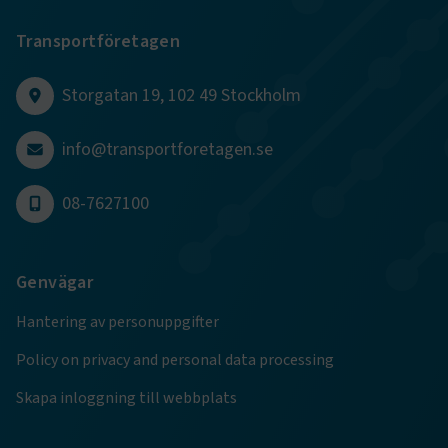
Transportföretagen
CookieScriptConsent
2
CookieScript
månader
www.transportforetagen.se
4 veckor
Storgatan 19, 102 49 Stockholm
Google Privacy Policy
info@transportforetagen.se
ARRAffinity
Session
Microsoft Corporation
08-7627100
.www.transportforetagen.se
Genvägar
Hantering av personuppgifter
.EPiForm_BID
www.transportforetagen.se
2
Policy on privacy and personal data processing
månader
4 veckor
Skapa inloggning till webbplats