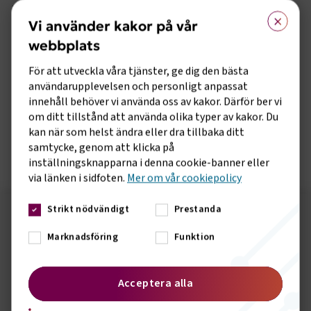
än den där de är etablerade, endast under förutsättning att
×
Vi använder kakor på vår
de har ett tillstånd som omfattar hela EU.” Men mot
bakgrund av de oklara regelverken gällande cabotage för
webbplats
buss har Danmark beslutat om en egen nationell
lagstiftning avseende cabotage för buss. Norge, som inte är
För att utveckla våra tjänster, ge dig den bästa
medlemmar i EU men väl i EEA, funderar på att göra samma
användarupplevelsen och personligt anpassat
sak. EU-kommissionens har beslutat att hänföra Danmark
innehåll behöver vi använda oss av kakor. Därför ber vi
till EU-domstolen och den juridiska processen är inledd.
om ditt tillstånd att använda olika typer av kakor. Du
Sveriges Bussföretag följer processerna noga då frågan är
kan när som helst ändra eller dra tillbaka ditt
aktuell även här.
samtycke, genom att klicka på
inställningsknapparna i denna cookie-banner eller
via länken i sidfoten.
Mer om vår cookiepolicy
Strikt nödvändigt
Prestanda
Följ oss på sociala medier!
Marknadsföring
Funktion
Vill du hålla dig uppdaterad om vad vi gör? Följ oss i
våra sociala kanaler.
Acceptera alla