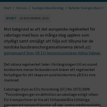
Start
Om oss
Sveriges Bussföretag
Nyheter Sveriges Bussför
NYHET
16 NOVEMBER 2023
Mot bakgrund av att det europeiska regelverket för
cabotage med buss av många idag upplevs som
otydligt samt omöjligt att följa och tillsyna har de
nordiska bussbranschorganisationerna skrivit
ett
gemensamt brev till EU-kommissionären Adina Valean.
Det oklara regelverket leder i förlängningen till en osund
konkurrens menar förbunden och kräver att regelverket
förtydligas för att skapa en sund konkurrens på EU:s inre
marknad.
Cabotage styrs av EU:s förordning (EC) No 1073/2009:
”Förordningen ger en definition av cabotage enligt vilken
EU-transportörer är fria att tillhandahålla tillfälliga
passagerartransporttjänster på väg i andra medlemsstater