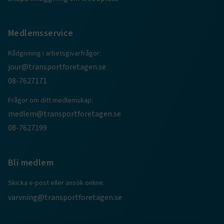
Medlemsservice
CookieScriptConsent
2
CookieScript
månader
www.transportforetagen.se
4 veckor
Rådgivning i arbetsgivarfrågor:
jour@transportforetagen.se
Google Privacy Policy
08-7627171
Frågor om ditt medlemskap:
ARRAffinity
Session
Microsoft Corporation
.www.transportforetagen.se
medlem@transportforetagen.se
08-7627199
Bli medlem
Skicka e-post eller ansök online:
.EPiForm_BID
www.transportforetagen.se
2
månader
varvning@transportforetagen.se
4 veckor