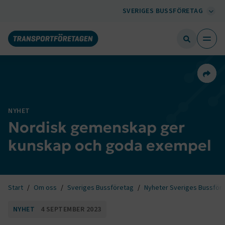
SVERIGES BUSSFÖRETAG
Dela 
NYHET
Nordisk gemenskap ger
kunskap och goda exempel
Start
Om oss
Sveriges Bussföretag
Nyheter Sveriges Bussför
NYHET
4 SEPTEMBER 2023