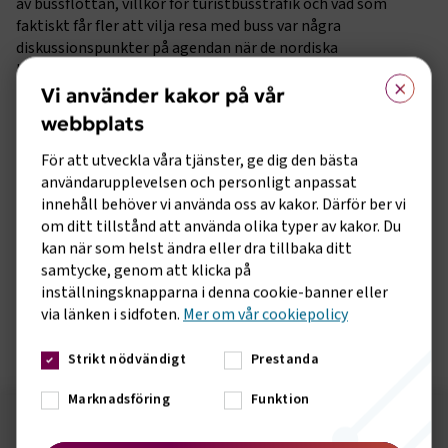
av bussflottan, villkor för turistbusstrafik och vad som
faktiskt får fler att vilja resa med buss var några
diskussionspunkter på agendan när de nordiska
bussbranschorganisationerna möttes på Island den 31
×
augusti till 1 september för att diskutera aktuella
Vi använder kakor på vår
branschfrågor. Sveriges Bussföretag representerades av
webbplats
branschchef Anna Grönlund.
För att utveckla våra tjänster, ge dig den bästa
- Att få utbyta erfarenheter och ha tillgång till ett gott
användarupplevelsen och personligt anpassat
nätverk med oerhört kompetenta kollegor i våra
innehåll behöver vi använda oss av kakor. Därför ber vi
grannländer ger oss som organisationen Sveriges
om ditt tillstånd att använda olika typer av kakor. Du
Bussföretag och därmed våra medlemsföretag extra styrka i
kan när som helst ändra eller dra tillbaka ditt
många frågor. Vi kan hämta goda exempel från varandra,
samtycke, genom att klicka på
snabbt få fram vad som gäller för busstrafik i olika länder
inställningsknapparna i denna cookie-banner eller
och forma gemensamma positioner i olika EU-frågor,
via länken i sidfoten.
Mer om vår cookiepolicy
exemplifierar Anna.
Strikt nödvändigt
Prestanda
Marknadsföring
Funktion
Följ oss på sociala medier!