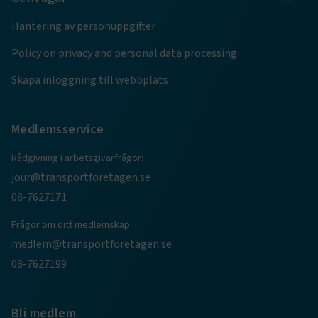
Hantering av personuppgifter
.AspNetCore.AuthCookie
transportforetagen.se
1 år
Policy on privacy and personal data processing
Skapa inloggning till webbplats
CookieScriptConsent
2
CookieScript
månader
www.transportforetagen.se
4 veckor
Medlemsservice
Google Privacy Policy
Rådgivning i arbetsgivarfrågor:
jour@transportforetagen.se
ARRAffinity
Session
Microsoft Corporation
08-7627171
.www.transportforetagen.se
Frågor om ditt medlemskap:
medlem@transportforetagen.se
08-7627199
.EPiForm_BID
www.transportforetagen.se
2
Bli medlem