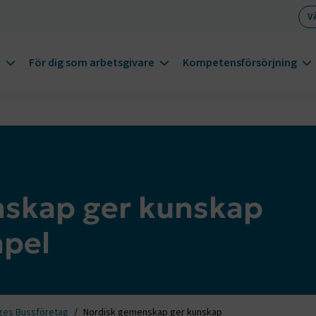
V
m
För dig som arbetsgivare
Kompetensförsörjning
skap ger kunskap
pel
ges Bussföretag
Nordisk gemenskap ger kunskap