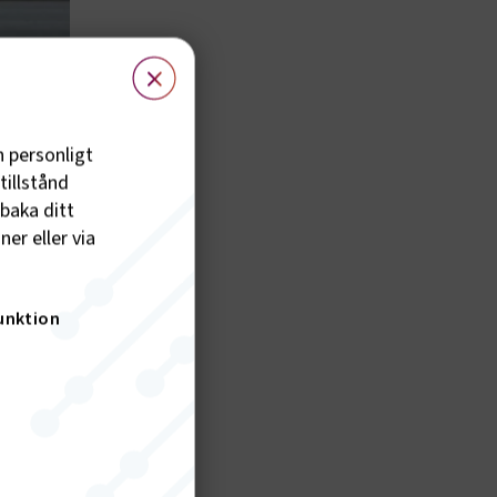
×
h personligt
tillstånd
lbaka ditt
er eller via
unktion
sstrafik
an när
för att