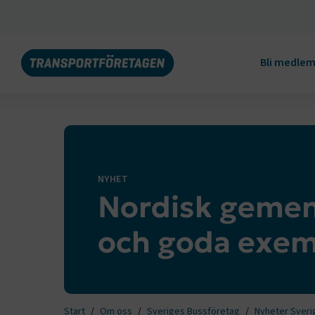
Bli medle
NYHET
Nordisk gemen
och goda exem
Start
Om oss
Sveriges Bussföretag
Nyheter Sveri