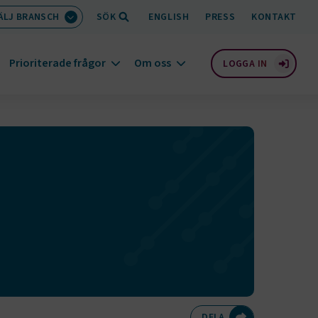
ÄLJ BRANSCH
SÖK
ENGLISH
PRESS
KONTAKT
Prioriterade frågor
Om oss
LOGGA IN
Dela på Twitte
Dela på F
Dela 
D
DELA