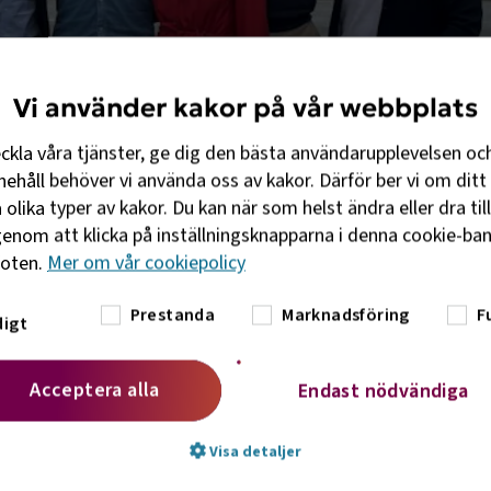
Vi använder kakor på vår webbplats
eckla våra tjänster, ge dig den bästa användarupplevelsen oc
ehåll behöver vi använda oss av kakor. Därför ber vi om ditt 
olika typer av kakor. Du kan när som helst ändra eller dra til
enom att klicka på inställningsknapparna i denna cookie-bann
foten.
Mer om vår cookiepolicy
Prestanda
Marknadsföring
F
igt
Acceptera alla
Endast nödvändiga
rsörjning, elektrifiering av bussflottan, villkor för turistbu
Visa detaljer
att vilja resa med buss var några diskussionspunkter på agend
ationerna möttes på Island den 31 augusti till 1 september 