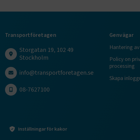
.EPiForm_B
Transportföretagen
Genvägar
Hantering av
Storgatan 19, 102 49
Stockholm
Policy on pri
processing
info@transportforetagen.se
TF-XSRF-TO
Skapa inloggn
08-7627100
session
ARRAffinity
Inställningar för kakor