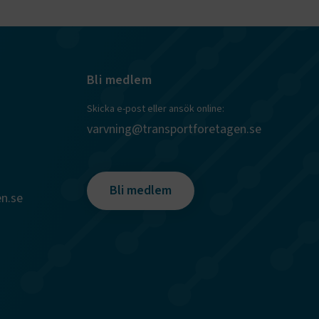
l samma
ion.
kilja en
bbläsare,
 när hen
 användare
för första
Bli medlem
ly Forms
igt vald
läsare.
Skicka e-post eller ansök online:
och när det
ely Forms en
varvning@transportforetagen.se
 besöker
nvändaren mot
Bli medlem
n.se
r du loggar
n. De lagras
efter att de
 kända som
beständiga
ies.
 Azure som
r
kerställer
gar från en
tid hanteras