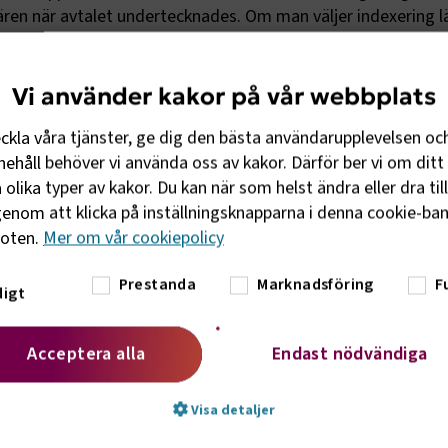
ären när avtalet undertecknades. Om man väljer indexering l
t anbudslämnaren tvingas lägga ett högre anbudspris för at
sken. Indexreglering skall vara affärsneutralt och opåverkba
Vi använder kakor på vår webbplats
t fastställer Indexkorgens uppbyggnad och viktning. Som s
eckla våra tjänster, ge dig den bästa användarupplevelsen oc
exrådet tagit fram en rekommendation på Indexkorg.
ehåll behöver vi använda oss av kakor. Därför ber vi om ditt 
olika typer av kakor. Du kan när som helst ändra eller dra til
ckså Indexrådet att:
enom att klicka på inställningsknapparna i denna cookie-bann
foten.
Mer om vår cookiepolicy
vis. Motiveringen till detta är att drivmedelspriser varierar u
CI uppdateras kvartalsvis. Årsvis reglering innebär en onödig
Prestanda
Marknadsföring
F
igt
 tre skall inte användas som baskvartal. Orsaken till detta är 
Acceptera alla
Endast nödvändiga
ällda som påverkar den valda LCI-serien eftersom skoltrafi
askvartalets indextal och kostnadsnivå skall vara kända vid
Visa detaljer
lltså inte använda baskvartal nära trafikstart och därmed ef
ljer man ett en sådan okänt baskvartal innebär detta en on