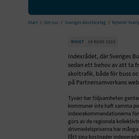
Start
Om oss
Sveriges Bussföretag
Nyheter Sveri
NYHET
16 MARS 2022
Indexrådet, där Sveriges Bus
sedan ett behov av att ta 
skoltrafik, både för buss 
på Partnersamverkans web
Tyvärr har följsamheten gent
kommuner inte haft samma pos
indexrekommendationerna för 
görs av de regionala kollekti
drivmedelspriserna har många b
fått sina kostnader indexerade