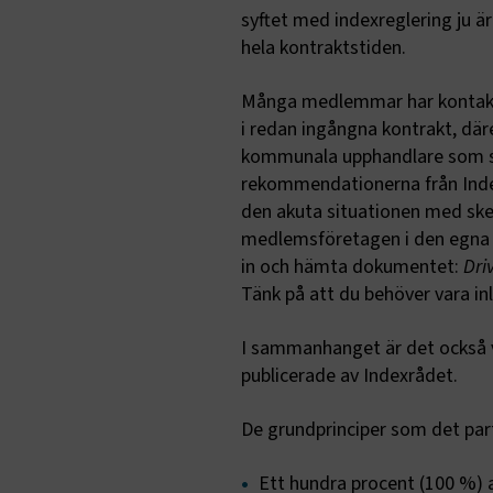
syftet med indexreglering ju ä
hela kontraktstiden.
Många medlemmar har kontaktat
i redan ingångna kontrakt, där
kommunala upphandlare som 
rekommendationerna från Index
den akuta situationen med ske
medlemsföretagen i den egna
in och hämta dokumentet:
Dri
Tänk på att du behöver vara in
I sammanhanget är det också 
publicerade av Indexrådet.
De grundprinciper som det par
Ett hundra procent (100 %) a