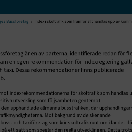
ges Bussföretag
Index i skoltrafik som framför allt handlas upp av ko
sföretag är en av parterna, identifierade redan för fle
fram en egen rekommendation för Indexreglering gäl
och taxi. Dessa rekommendationer finns publicerade
b.
emot indexrekommendationerna för skoltrafik som handlas u
itiva utveckling som följsamheten gentemot
den upphandlade allmänna busstrafiken, där upphandlingarn
vtrafikmyndigheterna. Mot bakgrund av de skenande
uss- och taxiföretag som kör skoltrafik runt om i landet dä
 på ett sätt som speglar den reella utvecklingen. Detta trots