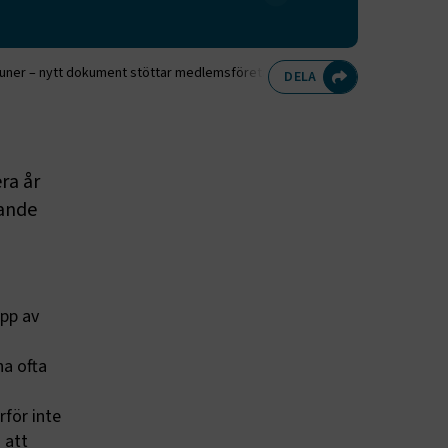
mmuner – nytt dokument stöttar medlemsföretagen i dialogen
Dela på Twitte
Dela på F
Dela 
D
DELA
ra år
lande
pp av
a ofta
rför inte
 att