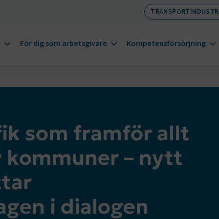
TRANSPORTINDUSTR
m
För dig som arbetsgivare
Kompetensförsörjning
fik som framför allt
v kommuner – nytt
tar
gen i dialogen