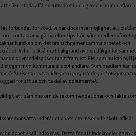
r att säkerställa affärsneutralitet i den gemensamma affären
 förbundet för stöd. Vi har dock inte möjlighet att bistå
emot kontaktar vi gärna efter tips från våra medlemsföreta
saknar kunskap om det branschgemensamma arbetet och
rådet. Vi har också mot bakgrund av den dåliga följsamhe
nande drivmedelspriser tagit fram ett PM som nu kan nyttja
 dialogen med kommunala upphandlare. Som medlem kan d
vmedelsprisernas utveckling och prisjustering i skolskjutsavta
loggad för att se och ta del av dokumentet.
viktigt att påminna om de rekommendationer och fakta som
tssammansatta Inderådet enats om avseende skoltrafik är:
v beloppet skall indexeras. Detta för att indexregleringen sk