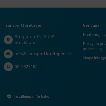
VISITOR_PR
Transportföretagen
Genvägar
Hantering av
Storgatan 19, 102 49
.EPiForm_Vis
Stockholm
Policy on pri
processing
info@transportforetagen.se
EPiStateMa
Skapa inloggn
08-7627100
Namn
Namn
Namn
_ga_RNDB
prev-searc
__Secure-
ROLLOUT_
_ga_09KZS
Inställningar för kakor
VISITOR_IN
_ga_4JLND