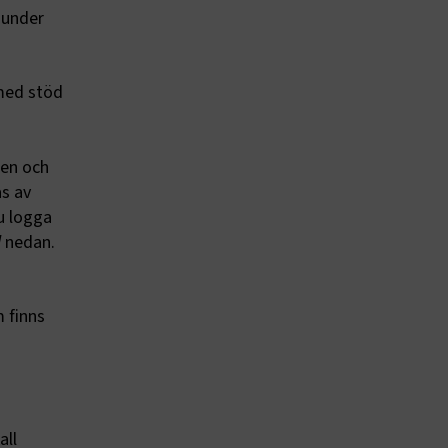
 under
 med stöd
g
ten och
s av
u logga
l
nedan.
 finns
all