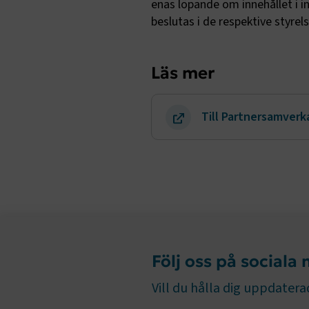
enas löpande om innehållet i 
beslutas i de respektive styrel
.EPiForm_B
Läs mer
Till Partnersamver
TF-XSRF-TO
session
Följ oss på sociala
ARRAffinity
Vill du hålla dig uppdaterad