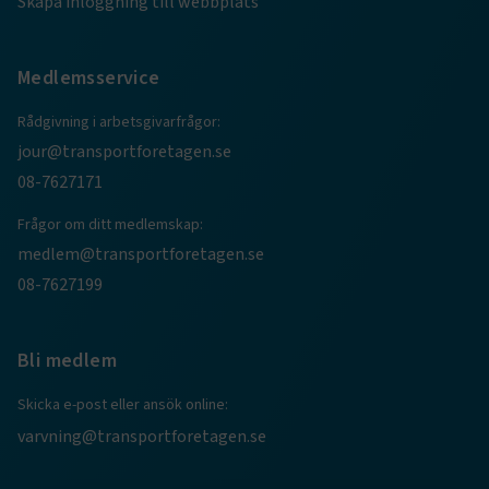
Skapa inloggning till webbplats
Medlemsservice
CookieScriptConsent
2
CookieScript
månader
www.transportforetagen.se
4 veckor
Rådgivning i arbetsgivarfrågor:
jour@transportforetagen.se
Google Privacy Policy
08-7627171
Frågor om ditt medlemskap:
ARRAffinity
Session
Microsoft Corporation
.www.transportforetagen.se
medlem@transportforetagen.se
08-7627199
Bli medlem
Skicka e-post eller ansök online:
.EPiForm_BID
www.transportforetagen.se
2
månader
varvning@transportforetagen.se
4 veckor