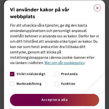
×
I en situation med personalbrist och ett akut behov
Vi använder kakor på vår
av ersättningstrafik medför regelverket för kör- och
webbplats
vilotider att de tillgängliga förarna inte kan
säkerställa ett tillräckligt utbud av
För att utveckla våra tjänster, ge dig den bästa
ersättningstrafik
användarupplevelsen och personligt anpassat
innehåll behöver vi använda oss av kakor. Därför ber vi
om ditt tillstånd att använda olika typer av kakor. Du
Läs hela artikeln i GP
här
kan när som helst ändra eller dra tillbaka ditt
samtycke, genom att klicka på
inställningsknapparna i denna cookie-banner eller
via länken i sidfoten.
Mer om vår cookiepolicy
Strikt nödvändigt
Prestanda
Följ oss på sociala medier!
Marknadsföring
Funktion
Vill du hålla dig uppdaterad om vad vi gör? Följ oss i
våra sociala kanaler.
Acceptera alla