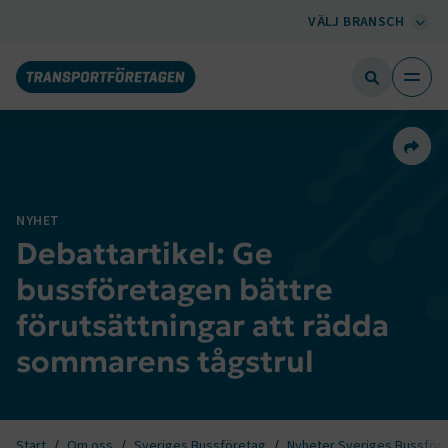
VÄLJ BRANSCH
Dela 
NYHET
Debattartikel: Ge
bussföretagen bättre
förutsättningar att rädda
sommarens tågstrul
Start
Om oss
Sveriges Bussföretag
Nyheter Sveriges Bussför