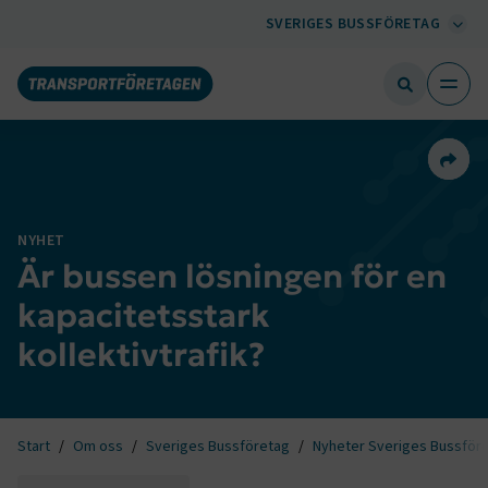
SVERIGES BUSSFÖRETAG
Dela 
NYHET
Är bussen lösningen för en
kapacitetsstark
kollektivtrafik?
Start
Om oss
Sveriges Bussföretag
Nyheter Sveriges Bussför