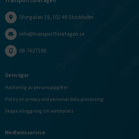
Transportföretagen
Storgatan 19, 102 49 Stockholm
info@transportforetagen.se
.EPiForm_BID
www.transportforetagen.se
2
månader
4 veckor
08-7627100
Genvägar
Hantering av personuppgifter
Policy on privacy and personal data processing
Skapa inloggning till webbplats
TF-XSRF-TOKEN
www.transportforetagen.se
Session
Medlemsservice