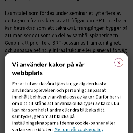
I samtalet som fördes under seminariet lyfte flera av
deltagarna fram vikten av att frågan om BRT inte bara
kan betraktas som ett teknikval, framgången bygger på
att man ser det som en del av samhällsplaneringen.
Genom att prioritera BRT-bussarnas framkomlighet,
och anpassa befintlig infrastruktur eller planera i förväg
vid nybyggnation skapas en stad som ger en attraktiv
×
Vi använder kakor på vår
kollektivtrafik. Detta leder till att fler väljer bussen som
färdmedel, och att kollektivtrafiken kan nå en hög andel
webbplats
av resandet, vilket bland annat Nobinas erfarenheter i
För att utveckla våra tjänster, ge dig den bästa
Barkarby visar.
användarupplevelsen och personligt anpassat
innehåll behöver vi använda oss av kakor. Därför ber vi
Fördelen med BRT är att den går relativt snabbt att få
om ditt tillstånd att använda olika typer av kakor. Du
på plats, vilket lyftes av John Hultén. ”Vi vet alla att vi
kan när som helst ändra eller dra tillbaka ditt
samtycke, genom att klicka på
står inför en väldigt stor omställning som krävs för att
inställningsknapparna i denna cookie-banner eller
nå klimatmålen, och det är viktigt att den sker snabbt.
via länken i sidfoten.
Mer om vår cookiepolicy
Då är det bra med BRT som kan skapas utan att det