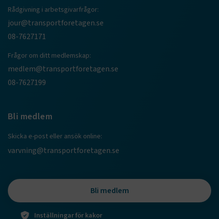
Rådgivning i arbetsgivarfrågor:
session
transportforetagen.shinyapps.io
Session
jour@transportforetagen.se
08-7627171
Frågor om ditt medlemskap:
medlem@transportforetagen.se
e
08-7627199
ARRAffinitySameSite
Session
Microsoft Corporation
.www.transportforetagen.se
Bli medlem
Skicka e-post eller ansök online:
varvning@transportforetagen.se
VISITOR_PRIVACY_METADATA
5
YouTube
månader
.youtube.com
4 veckor
Bli medlem
Inställningar för kakor