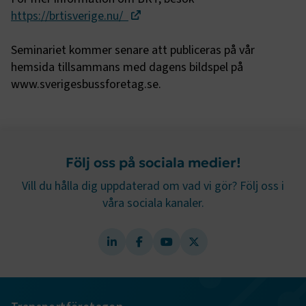
sidnavigering och åtkomst till säkra områden på
https://brtisverige.nu/
webbplatsen. Webbplatsen fungerar inte korrekt utan
dessa kakor.
Seminariet kommer senare att publiceras på vår
Namn
Leverantör
/
Domän
Utgång
hemsida tillsammans med dagens bildspel på
www.sverigesbussforetag.se.
.AspNetCore.Session
transportforetagen.se
Session
.AspNetCore.AuthCookie
transportforetagen.se
1 år
Följ oss på sociala medier!
CookieScriptConsent
2
CookieScript
månader
www.transportforetagen.se
Vill du hålla dig uppdaterad om vad vi gör? Följ oss i
4 veckor
våra sociala kanaler.
Google Privacy Policy
ARRAffinity
Session
Microsoft Corporation
.www.transportforetagen.se