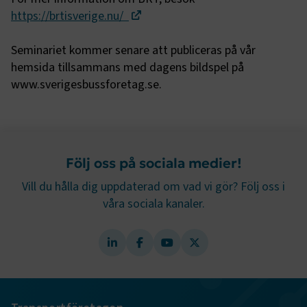
sidnavigering och åtkomst till säkra områden på
https://brtisverige.nu/
webbplatsen. Webbplatsen fungerar inte korrekt utan
dessa kakor.
Seminariet kommer senare att publiceras på vår
Namn
Leverantör
/
Domän
Utgång
hemsida tillsammans med dagens bildspel på
www.sverigesbussforetag.se.
.AspNetCore.Session
transportforetagen.se
Session
.AspNetCore.AuthCookie
transportforetagen.se
1 år
Följ oss på sociala medier!
CookieScriptConsent
2
CookieScript
månader
www.transportforetagen.se
Vill du hålla dig uppdaterad om vad vi gör? Följ oss i
4 veckor
våra sociala kanaler.
Google Privacy Policy
ARRAffinity
Session
Microsoft Corporation
.www.transportforetagen.se