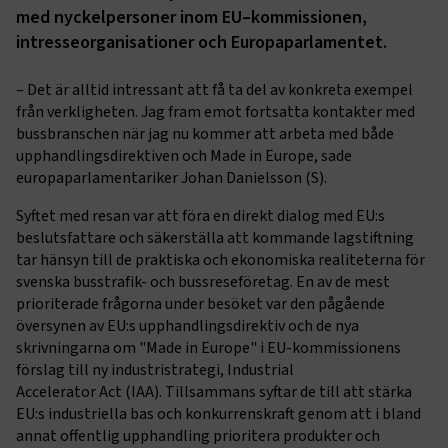
med nyckelpersoner inom EU–kommissionen,
intresseorganisationer och Europaparlamentet.
– Det är alltid intressant att få ta del av konkreta exempel
från verkligheten. Jag fram emot fortsatta kontakter med
bussbranschen när jag nu kommer att arbeta med både
upphandlingsdirektiven och Made in Europe, sade
europaparlamentariker Johan Danielsson (S).
Syftet med resan var att föra en direkt dialog med EU:s
beslutsfattare och säkerställa att kommande lagstiftning
tar hänsyn till de praktiska och ekonomiska realiteterna för
svenska busstrafik- och bussreseföretag. En av de mest
prioriterade frågorna under besöket var den pågående
översynen av EU:s upphandlingsdirektiv och de nya
skrivningarna om "Made in Europe" i EU-kommissionens
förslag till ny industristrategi, Industrial
Accelerator Act (IAA). Tillsammans syftar de till att stärka
EU:s industriella bas och konkurrenskraft genom att i bland
annat offentlig upphandling prioritera produkter och