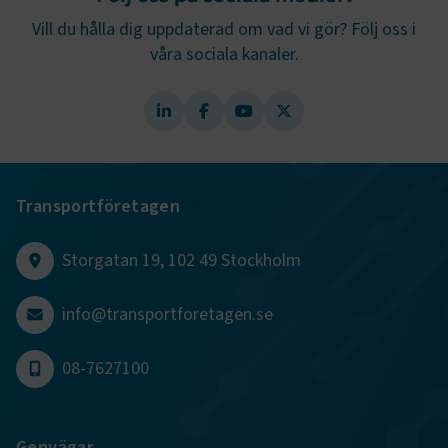
Vill du hålla dig uppdaterad om vad vi gör? Följ oss i
våra sociala kanaler.
.AspNetCore.AuthCookie
transportforetagen.se
1 år
CookieScriptConsent
2
CookieScript
månader
www.transportforetagen.se
4 veckor
Transportföretagen
Google Privacy Policy
Storgatan 19, 102 49 Stockholm
ARRAffinity
Session
Microsoft Corporation
.www.transportforetagen.se
info@transportforetagen.se
08-7627100
.EPiForm_BID
www.transportforetagen.se
2
Genvägar