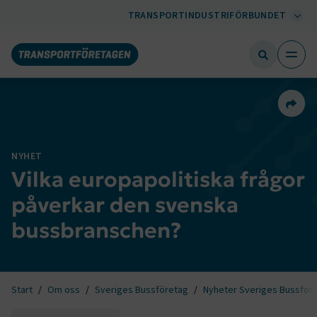
TRANSPORTINDUSTRIFÖRBUNDET
Dela 
NYHET
Vilka europapolitiska frågor
påverkar den svenska
bussbranschen?
Start
Om oss
Sveriges Bussföretag
Nyheter Sveriges Bussför