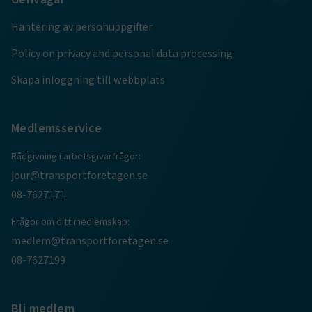
månader
4 veckor
Hantering av personuppgifter
Policy on privacy and personal data processing
Skapa inloggning till webbplats
Medlemsservice
Rådgivning i arbetsgivarfrågor:
jour@transportforetagen.se
08-7627171
TF-XSRF-TOKEN
www.transportforetagen.se
Session
Frågor om ditt medlemskap:
medlem@transportforetagen.se
session
transportforetagen.shinyapps.io
Session
08-7627199
Bli medlem