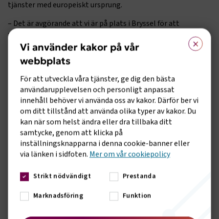
tjänster med europeiskt ursprung.
– Det är avgörande att vi är på plats i Bryssel för att
säkerställa att EU:s lagstiftning utformas på ett sätt som är
×
praktiskt genomförbart och som inte skapar onödiga hinder
Vi använder kakor på vår
för våra medlemsföretag. Frågor som 'Made in Europe'
webbplats
och reglerna kring biodrivmedel kan
få stora konsekvenser för branschen. För oss är det viktigt
För att utveckla våra tjänster, ge dig den bästa
att själva vara aktiva men också arbeta nära och genom våra
användarupplevelsen och personligt anpassat
båda europeiska organisationer, IRU och
innehåll behöver vi använda oss av kakor. Därför ber vi
UITP, kommenterar Anna Grönlund, branschchef på Sveriges
om ditt tillstånd att använda olika typer av kakor. Du
Bussföretag. Anna är också vice ordförande i den globala
kan när som helst ändra eller dra tillbaka ditt
vägtransportorganisationen IRU och utgör tillsammans
samtycke, genom att klicka på
med företrädare för Svensk Kollektivtrafik den svenska
inställningsknapparna i denna cookie-banner eller
delegationen i UITP:s EU-kommitté.
via länken i sidfoten.
Mer om vår cookiepolicy
Just arbetet med att påverka Kommissionen att
fö
rlänga
Strikt nödvändigt
Prestanda
Sveriges statsstödsgodkännande för skattebefrielse av rena
och höginblandade flytande biodrivmedel till
2032
är ett
Marknadsföring
Funktion
exempel på framgångsrikt europapolitiskt arbete, där
förbundet tillsammans med andra aktörer drivit på. En