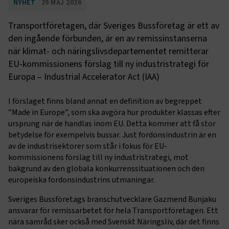
NYHET
29 MAJ 2026
Transportföretagen, där Sveriges Bussföretag är ett av
den ingående förbunden, är en av remissinstanserna
när klimat- och näringslivsdepartementet remitterar
EU-kommissionens förslag till ny industristrategi för
Europa – Industrial Accelerator Act (IAA)
I förslaget finns bland annat en definition av begreppet
”Made in Europe”, som ska avgöra hur produkter klassas efter
ursprung när de handlas inom EU. Detta kommer att få stor
betydelse för exempelvis bussar. Just fordonsindustrin är en
av de industrisektorer som står i fokus för EU-
kommissionens förslag till ny industristrategi, mot
bakgrund av den globala konkurrenssituationen och den
europeiska fordonsindustrins utmaningar.
Sveriges Bussföretags branschutvecklare Gazmend Bunjaku
ansvarar för remissarbetet för hela Transportföretagen. Ett
nära samråd sker också med Svenskt Näringsliv, där det finns