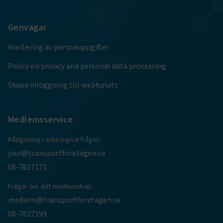
.AspNetCore.Session
transportforetagen.se
Session
Genvägar
.AspNetCore.AuthCookie
transportforetagen.se
1 år
Hantering av personuppgifter
Policy on privacy and personal data processing
CookieScriptConsent
2
CookieScript
Skapa inloggning till webbplats
månader
www.transportforetagen.se
4 veckor
Google Privacy Policy
Medlemsservice
Rådgivning i arbetsgivarfrågor:
ARRAffinity
Session
Microsoft Corporation
jour@transportforetagen.se
.www.transportforetagen.se
08-7627171
Frågor om ditt medlemskap:
medlem@transportforetagen.se
08-7627199