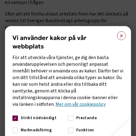
en samsyn i frågan.
Efter att ett första utkast arbetats fram har det skickats på
remiss till Sveriges Bussföretags arbetsgrupp för
upphandlad trafik, LINK/KollA. Även förbundsstyrelsen har
×
fått en presentation av frågan.
Vi använder kakor på vår
Sveriges Bussföretag har även haft en nära och tät dialog
webbplats
med de internationella organisationerna IRU och UITP.
För att utveckla våra tjänster, ge dig den bästa
Under den nyligen genomförda årliga studie- och
användarupplevelsen och personligt anpassat
påverkansresan med branschutskottet i Sveriges
innehåll behöver vi använda oss av kakor. Därför ber vi
Bussföretags förbundsstyrelse diskuterades frågan på plats.
om ditt tillstånd att använda olika typer av kakor. Du
Resan gav också möjlighet att lyfta de praktiska exempel
kan när som helst ändra eller dra tillbaka ditt
som våra medlemmar har erfarenhet av när europeiska
samtycke, genom att klicka på
bussar har kravställts och beställts.
inställningsknapparna i denna cookie-banner eller
Sveriges Bussföretags svar har skickats till Klimat- och
via länken i sidfoten.
Mer om vår cookiepolicy
näringslivsdepartementet samt till EU-kommissionen.
Läs
hela remissvaret
Strikt nödvändigt
Prestanda
Marknadsföring
Funktion