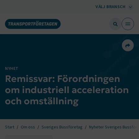
VÄLJ BRANSCH
Dela 
NYHET
Remissvar: Förordningen
om industriell acceleration
och omställning
Start
Om oss
Sveriges Bussföretag
Nyheter Sveriges Bussför