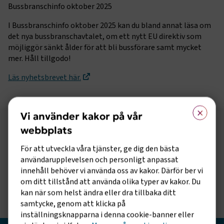
Bussbranschinfo oktober 2025
I Bussbranschinfo oktober 2025 kan du bland annat läsa om
det nya bussbranschavtalet, om ett nytt EU direktiv som
möjliggör sänkt ålder för att bli bussförare samt mycket
mer. Håll tillgodo!
Läs nyhetsbrevet här.
×
Vi använder kakor på vår
webbplats
Följ oss på sociala medier!
För att utveckla våra tjänster, ge dig den bästa
Vill du hålla dig uppdaterad om vad vi gör? Följ oss i
användarupplevelsen och personligt anpassat
våra sociala kanaler.
innehåll behöver vi använda oss av kakor. Därför ber vi
om ditt tillstånd att använda olika typer av kakor. Du
kan när som helst ändra eller dra tillbaka ditt
samtycke, genom att klicka på
inställningsknapparna i denna cookie-banner eller