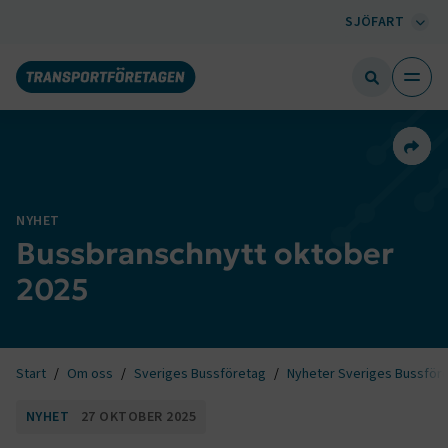
SJÖFART
Dela 
NYHET
Bussbranschnytt oktober
2025
Start
Om oss
Sveriges Bussföretag
Nyheter Sveriges Bussför
NYHET
27 OKTOBER 2025