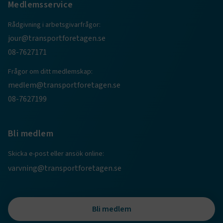
genom att aktivera grundläggande funktioner, såsom
Medlemsservice
sidnavigering och åtkomst till säkra områden på
webbplatsen. Webbplatsen fungerar inte korrekt utan
Rådgivning i arbetsgivarfrågor:
dessa kakor.
jour@transportforetagen.se
08-7627171
Namn
Leverantör
/
Domän
Utgång
.AspNetCore.Session
transportforetagen.se
Session
Frågor om ditt medlemskap:
medlem@transportforetagen.se
.AspNetCore.AuthCookie
transportforetagen.se
1 år
08-7627199
CookieScriptConsent
2
CookieScript
Bli medlem
månader
www.transportforetagen.se
4 veckor
Skicka e-post eller ansök online:
varvning@transportforetagen.se
Google Privacy Policy
ARRAffinity
Session
Microsoft Corporation
Bli medlem
.www.transportforetagen.se