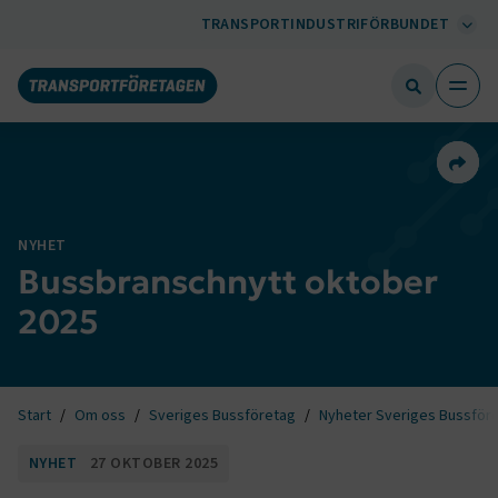
TRANSPORTINDUSTRIFÖRBUNDET
Dela 
NYHET
Bussbranschnytt oktober
2025
Start
Om oss
Sveriges Bussföretag
Nyheter Sveriges Bussför
NYHET
27 OKTOBER 2025