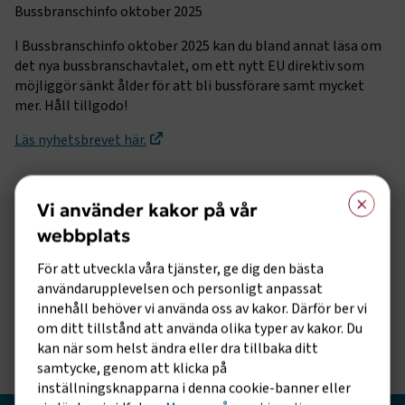
Bussbranschinfo oktober 2025
I Bussbranschinfo oktober 2025 kan du bland annat läsa om
det nya bussbranschavtalet, om ett nytt EU direktiv som
möjliggör sänkt ålder för att bli bussförare samt mycket
mer. Håll tillgodo!
Läs nyhetsbrevet här.
×
Vi använder kakor på vår
webbplats
Följ oss på sociala medier!
För att utveckla våra tjänster, ge dig den bästa
Vill du hålla dig uppdaterad om vad vi gör? Följ oss i
användarupplevelsen och personligt anpassat
våra sociala kanaler.
innehåll behöver vi använda oss av kakor. Därför ber vi
om ditt tillstånd att använda olika typer av kakor. Du
kan när som helst ändra eller dra tillbaka ditt
samtycke, genom att klicka på
inställningsknapparna i denna cookie-banner eller