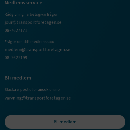
genom att aktivera grundläggande funktioner, såsom
Medlemsservice
sidnavigering och åtkomst till säkra områden på
webbplatsen. Webbplatsen fungerar inte korrekt utan
Rådgivning i arbetsgivarfrågor:
dessa kakor.
jour@transportforetagen.se
08-7627171
Namn
Leverantör
/
Domän
Utgång
.AspNetCore.Session
transportforetagen.se
Session
Frågor om ditt medlemskap:
medlem@transportforetagen.se
.AspNetCore.AuthCookie
transportforetagen.se
1 år
08-7627199
CookieScriptConsent
2
CookieScript
Bli medlem
månader
www.transportforetagen.se
4 veckor
Skicka e-post eller ansök online:
varvning@transportforetagen.se
Google Privacy Policy
ARRAffinity
Session
Microsoft Corporation
Bli medlem
.www.transportforetagen.se