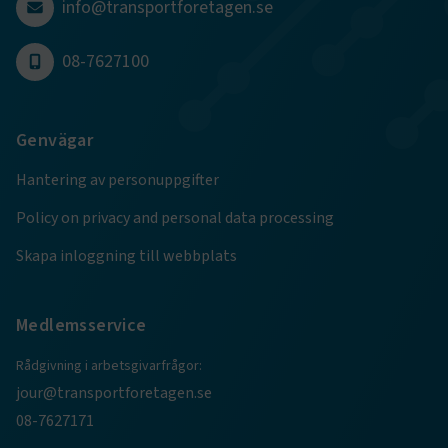
4 veckor
info@transportforetagen.se
Google Privacy Policy
08-7627100
ARRAffinity
Session
Microsoft Corporation
.www.transportforetagen.se
Genvägar
Hantering av personuppgifter
Policy on privacy and personal data processing
Skapa inloggning till webbplats
.EPiForm_BID
www.transportforetagen.se
2
månader
4 veckor
Medlemsservice
Rådgivning i arbetsgivarfrågor:
jour@transportforetagen.se
08-7627171