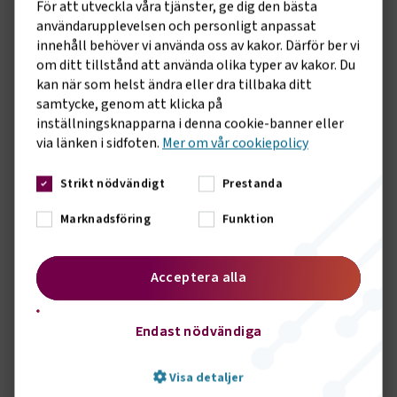
För att utveckla våra tjänster, ge dig den bästa
parterna. Ta del av Skånetrafikens, Nobina och Buslands
användarupplevelsen och personligt anpassat
erfarenheter och arbetsmodell när de berättar om
innehåll behöver vi använda oss av kakor. Därför ber vi
processen fram till beslutet och hur det i dag fungerar för
om ditt tillstånd att använda olika typer av kakor. Du
dessa aktörer.
kan när som helst ändra eller dra tillbaka ditt
samtycke, genom att klicka på
Elektrifieringen förändrar hur vi upphandlar, planerar och
inställningsknapparna i denna cookie-banner eller
kör kollektivtrafik. Programpunkten handlar om
via länken i sidfoten.
Mer om vår cookiepolicy
elektrifiering vid upphandlad kör- och kollektivtrafik och
införande av elbussar. Elbussar är dessutom dyrare i
Strikt nödvändigt
Prestanda
investering och därför bör man försöka behålla de längre.
Även viktigt hur man planerar körningen så den blir
Marknadsföring
Funktion
effektiv. Vilken kunskap behöver såväl regionala
kollektivtrafikmyndigheter som operatörer för att
elektrifieringen ska fungera?
Acceptera alla
Samverkan - Partnerskap i trafikavtalen
Kollektivtrafikens vision och mål ska nå. Går ut på att bör
Endast nödvändiga
jobba i samverkan. Utmaningar i samhället. Förarbrist,
social hållbarhet. Vägledningen ska leda till lyckade
affärer som ökar måluppfyllelsen för att
Visa detaljer
kollektivtrafikens andel av resorna ska öka.