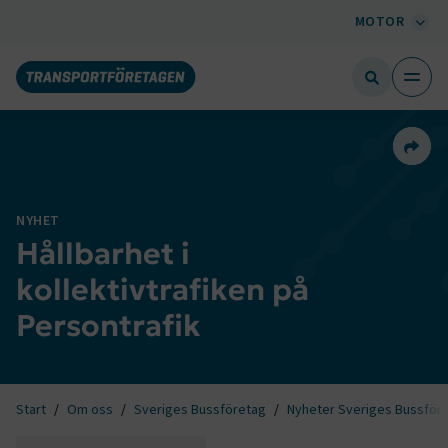
MOTOR
Dela 
NYHET
Hållbarhet i
kollektivtrafiken på
Persontrafik
Start
Om oss
Sveriges Bussföretag
Nyheter Sveriges Bussför