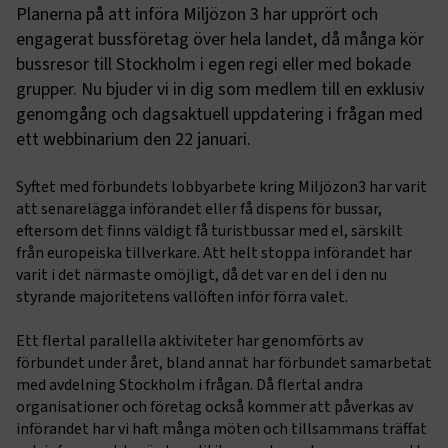
Planerna på att införa Miljözon 3 har upprört och
engagerat bussföretag över hela landet, då många kör
bussresor till Stockholm i egen regi eller med bokade
grupper. Nu bjuder vi in dig som medlem till en exklusiv
genomgång och dagsaktuell uppdatering i frågan med
ett webbinarium den 22 januari.
Syftet med förbundets lobbyarbete kring Miljözon3 har varit
att senarelägga införandet eller få dispens för bussar,
eftersom det finns väldigt få turistbussar med el, särskilt
från europeiska tillverkare. Att helt stoppa införandet har
varit i det närmaste omöjligt, då det var en del i den nu
styrande majoritetens vallöften inför förra valet.
Ett flertal parallella aktiviteter har genomförts av
förbundet under året, bland annat har förbundet samarbetat
med avdelning Stockholm i frågan. Då flertal andra
organisationer och företag också kommer att påverkas av
införandet har vi haft många möten och tillsammans träffat