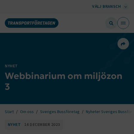
VÄLJ BRANSCH
Dela 
NYHET
Webbinarium om miljözon
3
Start
Om oss
Sveriges Bussföretag
Nyheter Sveriges Bussför
NYHET
14 DECEMBER 2023