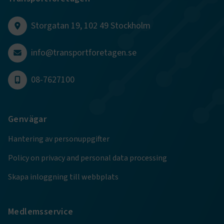
sidnavigering och åtkomst till säkra områden på
webbplatsen. Webbplatsen fungerar inte korrekt utan
dessa kakor.
Storgatan 19, 102 49 Stockholm
Namn
Leverantör
/
Domän
Utgång
info@transportforetagen.se
.AspNetCore.Session
transportforetagen.se
Session
08-7627100
.AspNetCore.AuthCookie
transportforetagen.se
1 år
Genvägar
CookieScriptConsent
2
CookieScript
månader
www.transportforetagen.se
4 veckor
Hantering av personuppgifter
Policy on privacy and personal data processing
Google Privacy Policy
Skapa inloggning till webbplats
ARRAffinity
Session
Microsoft Corporation
.www.transportforetagen.se
Medlemsservice