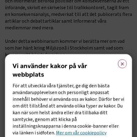
och informerat berörda politiker om konsekvenserna av ett
införande, skrivit en skrivelse till trafikkontoret, tagit fram
en konsekvensanalys, medverkat till att det publicerats flera
artiklar och debattartiklar samt informerat våra
medlemmar med mera.
Under detta webbinarium kommer vi berätta mer om vad
som har hänt kring Miljözon3 i Stockholm samt vad som
kommer att hända framöver.
×
Vi använder kakor på vår
Program:
webbplats
Fakta och nuläge Miljözon 3 – Lars Annerberg,
branschutvecklare Sveriges Bussföretag
För att utveckla våra tjänster, ge dig den bästa
Det här har vi gjort / Det här händer framöver – Berit
användarupplevelsen och personligt anpassat
Johansson, regional samordnare Sveriges Bussföretag,
innehåll behöver vi använda oss av kakor. Därför ber vi
Kristoffer Arvidsson, utbildnings- och kvalitetsansvarig
om ditt tillstånd att använda olika typer av kakor. Du
Interbus samt samordnare Sveriges Bussföretags regionala
kan när som helst ändra eller dra tillbaka ditt
avdelning Stockholm, Johan Dufva, näringspolitisk expert
samtycke, genom att klicka på
Sveriges Bussföretag
inställningsknapparna i denna cookie-banner eller
Är fler kommuner/städer på gång? Internationell utblick –
via länken i sidfoten.
Mer om vår cookiepolicy
Oscar Sundås, branschutvecklare Sveriges Bussföretag