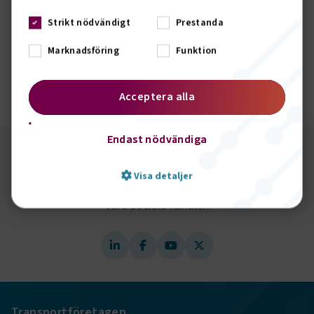
Moderator: Anna Grönlund, branschchef Sveriges
Strikt nödvändigt
Prestanda
Bussföretag
Marknadsföring
Funktion
Datum: 22 januari 10.30-11.15
Anmäl dig till webbinariet – vi skickar en länk så du kan
delta!
Acceptera alla
Endast nödvändiga
Följ oss på sociala medier!
Visa detaljer
Vill du hålla dig uppdaterad om vad vi gör? Följ oss i
våra sociala kanaler.
Strikt nödvändigt
Prestanda
Marknadsföring
Funktion
Strikt nödvändiga kakor låter dig använda webbplatsen
genom att aktivera grundläggande funktioner, såsom
Transportföretagen