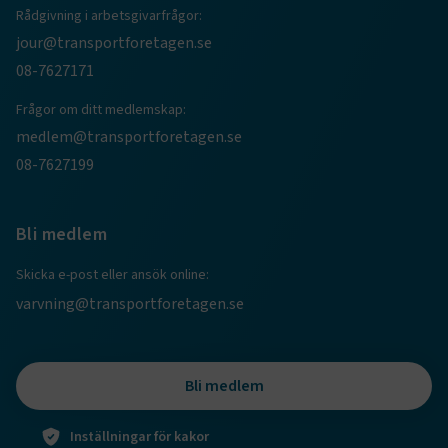
Rådgivning i arbetsgivarfrågor:
jour@transportforetagen.se
08-7627171
.EPiForm_BID
www.transportforetagen.se
2
Frågor om ditt medlemskap:
månader
medlem@transportforetagen.se
4 veckor
08-7627199
Bli medlem
Skicka e-post eller ansök online:
varvning@transportforetagen.se
Bli medlem
TF-XSRF-TOKEN
www.transportforetagen.se
Session
Inställningar för kakor