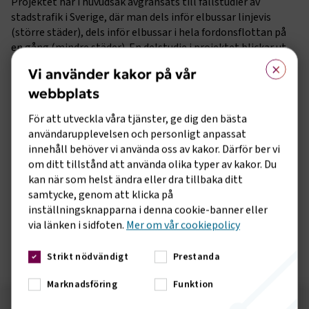
Projektet har i huvudsak avgränsats till fallstudier av
stadstrafik i Sverige, där man dels inför elbussar linjevis
(större städer), dels inför elbussar i hela fordonsflottan på
en gång (mindre städer). En delstudie i projektet blickar ut
×
mot andra städer i Norden och Europa där andra
Vi använder kakor på vår
forskningsprojekt pågår, för att göra jämförelser och utbyta
webbplats
erfarenheter.
För att utveckla våra tjänster, ge dig den bästa
Delar av forskningsresultaten kommer presenteras på
användarupplevelsen och personligt anpassat
Transportforum 2024, i session 3:9 Elbussar utifrån olika
innehåll behöver vi använda oss av kakor. Därför ber vi
perspektiv.
om ditt tillstånd att använda olika typer av kakor. Du
Läs mer om projektet
kan när som helst ändra eller dra tillbaka ditt
samtycke, genom att klicka på
Se webbinariet
inställningsknapparna i denna cookie-banner eller
via länken i sidfoten.
Mer om vår cookiepolicy
Inför projektets avslut genomfördes den 7 december ett
webbinarium i Trafikverkets regi.
Strikt nödvändigt
Prestanda
Marknadsföring
Funktion