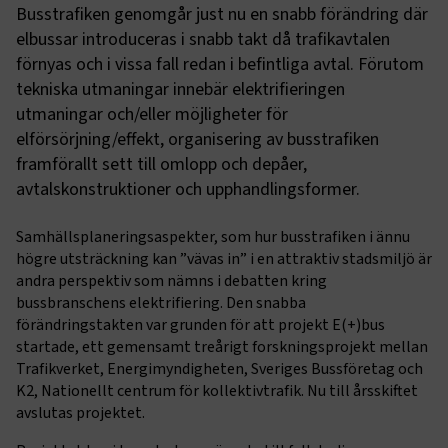
Busstrafiken genomgår just nu en snabb förändring där
elbussar introduceras i snabb takt då trafikavtalen
förnyas och i vissa fall redan i befintliga avtal. Förutom
tekniska utmaningar innebär elektrifieringen
utmaningar och/eller möjligheter för
elförsörjning/effekt, organisering av busstrafiken
framförallt sett till omlopp och depåer,
avtalskonstruktioner och upphandlingsformer.
Samhällsplaneringsaspekter, som hur busstrafiken i ännu
högre utsträckning kan ”vävas in” i en attraktiv stadsmiljö är
andra perspektiv som nämns i debatten kring
bussbranschens elektrifiering. Den snabba
förändringstakten var grunden för att projekt E(+)bus
startade, ett gemensamt treårigt forskningsprojekt mellan
Trafikverket, Energimyndigheten, Sveriges Bussföretag och
K2, Nationellt centrum för kollektivtrafik. Nu till årsskiftet
avslutas projektet.