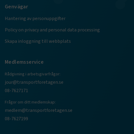
.AspNetCore.Session
transportforetagen.se
Session
Genvägar
Hantering av personuppgifter
.AspNetCore.AuthCookie
transportforetagen.se
1 år
Policy on privacy and personal data processing
Skapa inloggning till webbplats
CookieScriptConsent
2
CookieScript
månader
www.transportforetagen.se
4 veckor
Medlemsservice
Google Privacy Policy
Rådgivning i arbetsgivarfrågor:
jour@transportforetagen.se
ARRAffinity
Session
Microsoft Corporation
.www.transportforetagen.se
08-7627171
Frågor om ditt medlemskap:
medlem@transportforetagen.se
08-7627199
.EPiForm_BID
www.transportforetagen.se
2