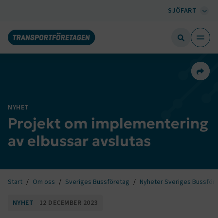
SJÖFART
Dela 
NYHET
Projekt om implementering
av elbussar avslutas
Start
Om oss
Sveriges Bussföretag
Nyheter Sveriges Bussför
NYHET
12 DECEMBER 2023