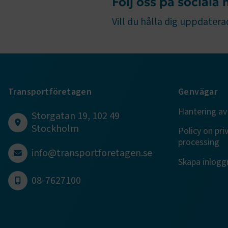
Följ oss på sociala
.AspNetCor
Vill du hålla dig uppdaterad
.AspNetCor
CookieScri
Transportföretagen
Genvägar
ARRAffinity
Hantering av
Storgatan 19, 102 49
Stockholm
Policy on pri
processing
info@transportforetagen.se
.EPiForm_B
Skapa inloggn
08-7627100