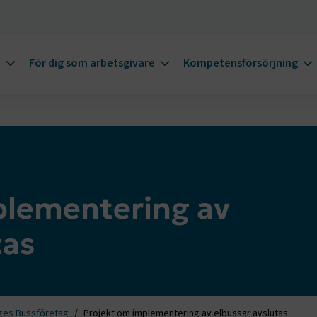
m
För dig som arbetsgivare
Kompetensförsörjning
plementering av
tas
ges Bussföretag
Projekt om implementering av elbussar avslutas