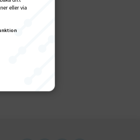
lbaka ditt
er eller via
lbussar
unktion
nktion
gande
bplatsen