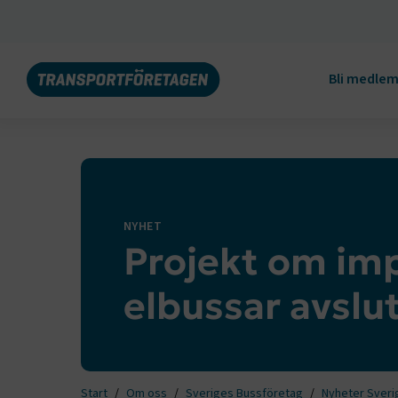
Bli medle
NYHET
Projekt om im
elbussar avslu
Start
Om oss
Sveriges Bussföretag
Nyheter Sveri