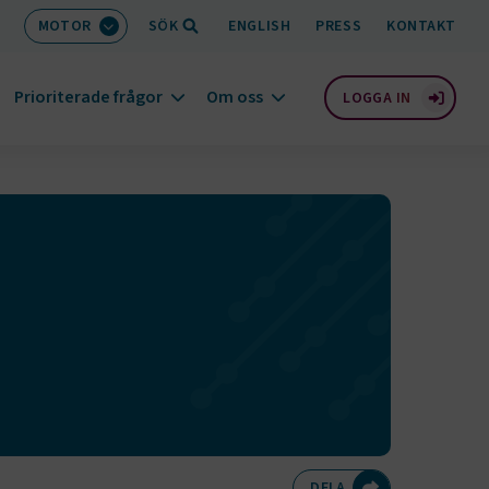
MOTOR
SÖK
ENGLISH
PRESS
KONTAKT
Prioriterade frågor
Om oss
LOGGA IN
Dela på Twitte
Dela på F
Dela 
D
DELA