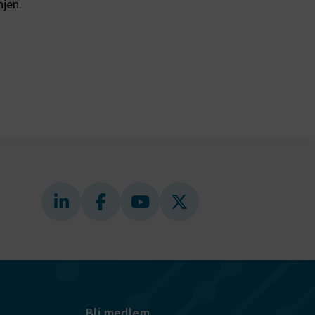
njen.
gande
bplatsen
tekniska
ändare
behörigheter
ookie-
tt komma ihåg
ns cookie.
ie-
ungerar
webbplatser
e-
nds för
 att
dans
l samma
ion.
Bli medlem
kilja en