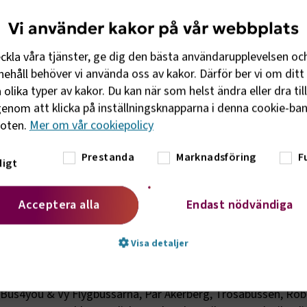
Vi använder kakor på vår webbplats
eckla våra tjänster, ge dig den bästa användarupplevelsen oc
ehåll behöver vi använda oss av kakor. Därför ber vi om ditt 
olika typer av kakor. Du kan när som helst ändra eller dra til
enom att klicka på inställningsknapparna i denna cookie-bann
foten.
Mer om vår cookiepolicy
Prestanda
Marknadsföring
F
igt
des Sveriges Bussföretags arbetsgrupp för kommersi
ndan fanns bland annat ID-kontroller,
Acceptera alla
Endast nödvändiga
uppdatering av utsläppssiffror och laddinfrastruktur.
 Augustsson som varit med och byggt upp Järvsö som
Visa detaljer
Vy Bus4you & Vy Flygbussarna, Pär Åkerberg, Trosabussen, Rob
t nödvändigt
Prestanda
Marknadsföring
Fu