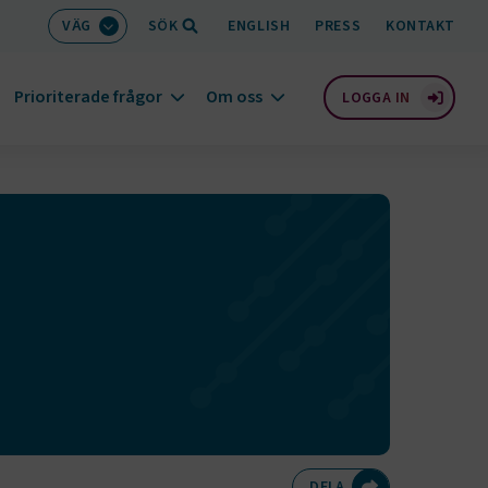
VÄG
SÖK
ENGLISH
PRESS
KONTAKT
Prioriterade frågor
Om oss
LOGGA IN
Dela på Twitte
Dela på F
Dela 
D
DELA