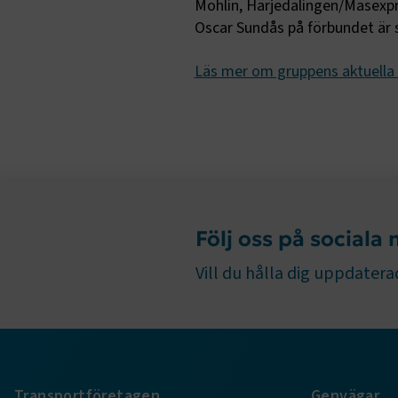
Mohlin, Härjedalingen/Masexpres
Oscar Sundås på förbundet är
Strikt nöd
funktioner
fungerar in
Läs mer om gruppens aktuella 
Namn
.AspNetCor
.AspNetCor
CookieScri
Följ oss på sociala
Vill du hålla dig uppdaterad
ARRAffinity
Transportföretagen
Genvägar
.EPiForm_B