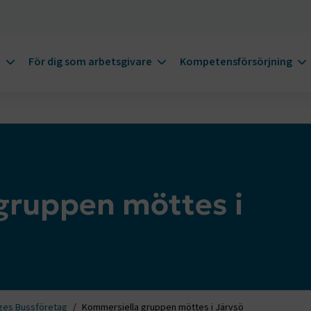
m
För dig som arbetsgivare
Kompetensförsörjning
gruppen möttes i
ges Bussföretag
Kommersiella gruppen möttes i Järvsö