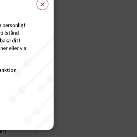
h personligt
tillstånd
lbaka ditt
er eller via
unktion
ell
 Gruppen
ert
nktion