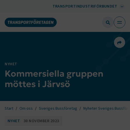
TRANSPORTINDUSTRIFÖRBUNDET
Dela 
NYHET
Kommersiella gruppen
möttes i Järvsö
Start
Om oss
Sveriges Bussföretag
Nyheter Sveriges Bussför
NYHET
30 NOVEMBER 2023