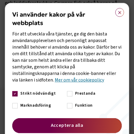
och laddinfrastruktur. Gruppen fick också lyssna på
×
Peter Augustsson som varit med och byggt upp Järvsö
Vi använder kakor på vår
som destination i mer än 25 år.
webbplats
I gruppen ingår Elvir Rascic, Vy Bus4you & Vy Flygbussarna,
För att utveckla våra tjänster, ge dig den bästa
Pär Åkerberg, Trosabussen, Robert Mohlin,
användarupplevelsen och personligt anpassat
Härjedalingen/Masexpressen, Peter Ahlgren, Flixbus och
innehåll behöver vi använda oss av kakor. Därför ber vi
Johan Silverstrand, Silverlinjen. Oscar Sundås på förbundet
om ditt tillstånd att använda olika typer av kakor. Du
är sammankallande och sekreterare.
kan när som helst ändra eller dra tillbaka ditt
samtycke, genom att klicka på
Läs mer om gruppens aktuella frågor här
inställningsknapparna i denna cookie-banner eller
via länken i sidfoten.
Mer om vår cookiepolicy
Strikt nödvändigt
Prestanda
Följ oss på sociala medier!
Marknadsföring
Funktion
Vill du hålla dig uppdaterad om vad vi gör? Följ oss i
våra sociala kanaler.
Acceptera alla