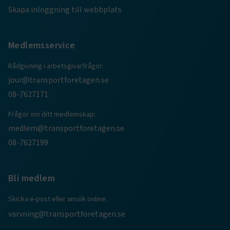
.AspNetCore.AuthCookie
transportforetagen.se
1 år
Skapa inloggning till webbplats
CookieScriptConsent
2
CookieScript
Medlemsservice
månader
www.transportforetagen.se
4 veckor
Rådgivning i arbetsgivarfrågor:
jour@transportforetagen.se
Google Privacy Policy
08-7627171
ARRAffinity
Session
Microsoft Corporation
Frågor om ditt medlemskap:
.www.transportforetagen.se
medlem@transportforetagen.se
08-7627199
Bli medlem
Skicka e-post eller ansök online:
.EPiForm_BID
www.transportforetagen.se
2
månader
varvning@transportforetagen.se
4 veckor