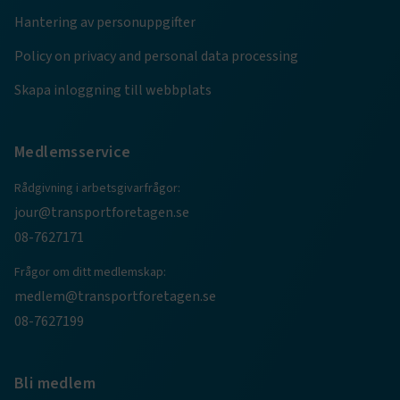
Hantering av personuppgifter
ARRAffinity
Session
Microsoft Corporation
.www.transportforetagen.se
Policy on privacy and personal data processing
Skapa inloggning till webbplats
Medlemsservice
.EPiForm_BID
www.transportforetagen.se
2
Rådgivning i arbetsgivarfrågor:
månader
4 veckor
jour@transportforetagen.se
08-7627171
Frågor om ditt medlemskap:
medlem@transportforetagen.se
08-7627199
Bli medlem