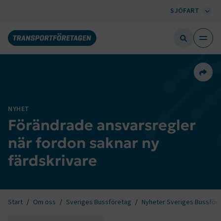
SJÖFART
Dela 
NYHET
Förändrade ansvarsregler
när fordon saknar ny
färdskrivare
Start
Om oss
Sveriges Bussföretag
Nyheter Sveriges Bussför