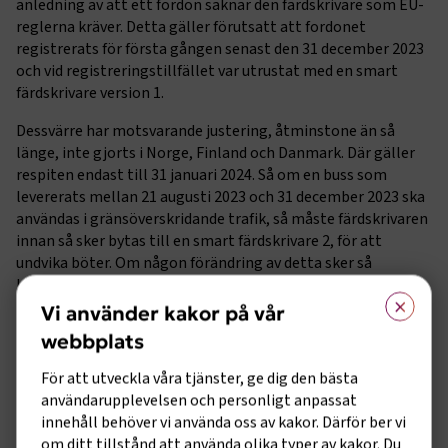
anledning av att ett fordon saknar den färdskrivare som EU-
reglerna kräver. Detta gäller förutsatt att fordonet
registrerats för första gången senast den 31 december 2023
och vid registreringstillfället var utrustat med en smart
färdskrivare version 1.
Dessvärre har motsvarande justering, åtminstone än så
länge, inte gjorts i Norge, Finland och Danmark. Där gäller
respiten endast till 31 januari 2024. Så om en buss som
levererats mellan 21 augusti 2023 och 31 december 2023 ska
användas i gränsöverskridande trafik, så måste färdskrivaren
innan så sker bytas till en smart färdskrivare 2, för att
undvika böter. Om någon förändring av detta sker så
kommer vi att kommunicera ut det.
×
Vi använder kakor på vår
Transportstyrelsen rekommenderar också att den som fått
webbplats
en smart färdskrivare version 1 i sitt nya fordon, så snart som
möjligt byter ut den till en version 2, även om fordonet inte
För att utveckla våra tjänster, ge dig den bästa
ska köras till utlandet. Detta för att inte riskera ännu en
användarupplevelsen och personligt anpassat
bristsituation eller brist på tid hos verkstäderna om alla vill
innehåll behöver vi använda oss av kakor. Därför ber vi
byta färdskrivare samtidigt i augusti 2025.
om ditt tillstånd att använda olika typer av kakor. Du