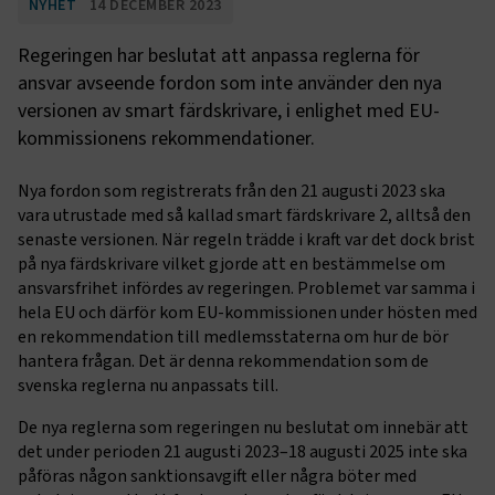
NYHET
14 DECEMBER 2023
Regeringen har beslutat att anpassa reglerna för
ansvar avseende fordon som inte använder den nya
versionen av smart färdskrivare, i enlighet med EU-
kommissionens rekommendationer.
Nya fordon som registrerats från den 21 augusti 2023 ska
vara utrustade med så kallad smart färdskrivare 2, alltså den
senaste versionen. När regeln trädde i kraft var det dock brist
på nya färdskrivare vilket gjorde att en bestämmelse om
ansvarsfrihet infördes av regeringen. Problemet var samma i
hela EU och därför kom EU-kommissionen under hösten med
en rekommendation till medlemsstaterna om hur de bör
hantera frågan. Det är denna rekommendation som de
svenska reglerna nu anpassats till.
De nya reglerna som regeringen nu beslutat om innebär att
det under perioden 21 augusti 2023–18 augusti 2025 inte ska
påföras någon sanktionsavgift eller några böter med