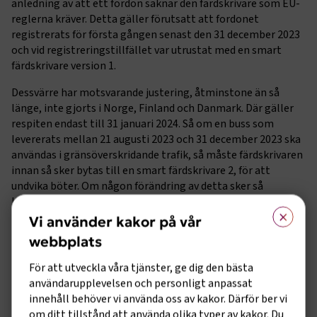
anledning av att ett fordon saknar den färdskrivare som EU-
reglerna kräver. Detta gäller förutsatt att fordonet
registrerats för första gången senast den 31 december 2023
och vid registreringstillfället var utrustat med en smart
färdskrivare version 1.
Dessvärre har motsvarande justering, åtminstone än så
länge, inte gjorts i Norge, Finland och Danmark. Där gäller
respiten endast till 31 januari 2024. Så om en buss som
levererats mellan 21 augusti 2023 och 31 december 2023 ska
användas i gränsöverskridande trafik, så måste färdskrivaren
innan så sker bytas till en smart färdskrivare 2, för att
undvika böter. Om någon förändring av detta sker så
kommer vi att kommunicera ut det.
×
Vi använder kakor på vår
Transportstyrelsen rekommenderar också att den som fått
webbplats
en smart färdskrivare version 1 i sitt nya fordon, så snart som
möjligt byter ut den till en version 2, även om fordonet inte
För att utveckla våra tjänster, ge dig den bästa
ska köras till utlandet. Detta för att inte riskera ännu en
användarupplevelsen och personligt anpassat
bristsituation eller brist på tid hos verkstäderna om alla vill
innehåll behöver vi använda oss av kakor. Därför ber vi
byta färdskrivare samtidigt i augusti 2025.
om ditt tillstånd att använda olika typer av kakor. Du