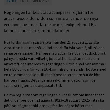
NYHET
14 DECEMBER 2023
Regeringen har beslutat att anpassa reglerna för
ansvar avseende fordon som inte använder den nya
versionen av smart färdskrivare, i enlighet med EU-
kommissionens rekommendationer.
Nya fordon som registrerats från den 21 augusti 2023 ska
vara utrustade med så kallad smart färdskrivare 2, alltså den
senaste versionen. När regeln trädde i kraft var det dock brist
på nya färdskrivare vilket gjorde att en bestämmelse om
ansvarsfrihet infördes av regeringen. Problemet var samma i
hela EU och därför kom EU-kommissionen under hösten med
en rekommendation till medlemsstaterna om hur de bör
hantera frågan. Det är denna rekommendation som de
svenska reglerna nu anpassats till.
De nya reglerna som regeringen nu beslutat om innebär att
det under perioden 21 augusti 2023–18 augusti 2025 inte ska
påföras någon sanktionsavgift eller några böter med