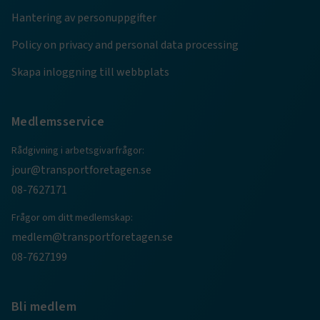
Hantering av personuppgifter
ARRAffinity
Session
Microsoft Corporation
.www.transportforetagen.se
Policy on privacy and personal data processing
Skapa inloggning till webbplats
Medlemsservice
.EPiForm_BID
www.transportforetagen.se
2
Rådgivning i arbetsgivarfrågor:
månader
4 veckor
jour@transportforetagen.se
08-7627171
Frågor om ditt medlemskap:
medlem@transportforetagen.se
08-7627199
Bli medlem