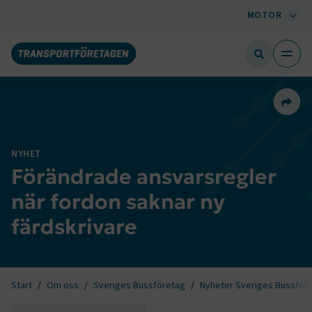
MOTOR
Dela 
NYHET
Förändrade ansvarsregler
när fordon saknar ny
färdskrivare
Start
Om oss
Sveriges Bussföretag
Nyheter Sveriges Bussför