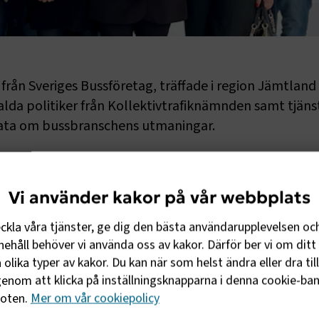
från Sveriges Bussföretag, träffade i region Jämtland
alda politiker från Kollektivtrafiknämnden samt tjä
prata om bussbranschens utmaningar.
retag som deltog i bra och öppna diskussioner och där utm
 de frågor som kom upp var förarbristen, eftersom det även ä
Vi använder kakor på vår webbplats
Bland annat kom deltagarna in på utbildningen och att det s
litikerna ombads även att agera i frågan om regelverken för
eckla våra tjänster, ge dig den bästa användarupplevelsen oc
ehåll behöver vi använda oss av kakor. Därför ber vi om ditt 
olika typer av kakor. Du kan när som helst ändra eller dra til
r infrastrukturen, där frustration finns över det bristande
enom att klicka på inställningsknapparna i denna cookie-bann
mt magra länsplaner. Under den rubriken kom snöröjningen u
foten.
Mer om vår cookiepolicy
man önskade av politiken mer resurser för att ploga och for