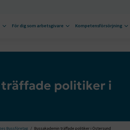
m
För dig som arbetsgivare
Kompetensförsörjning
räffade politiker i
ges Bussföretag
Bussakademin träffade politiker i Östersund