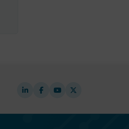
ookie-
tt komma ihåg
ns cookie.
ie-
ungerar
webbplatser
e-
nds för
 att
dans
l samma
ion.
kilja en
bbläsare,
 när hen
 användare
för första
ly Forms
igt vald
läsare.
och när det
ely Forms en
 besöker
nvändaren mot