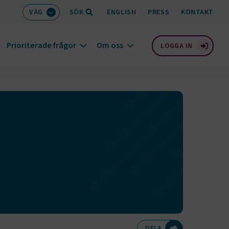
VÄG
SÖK
ENGLISH
PRESS
KONTAKT
Prioriterade frågor
Om oss
LOGGA IN
Dela på Twitte
Dela på F
Dela 
D
DELA