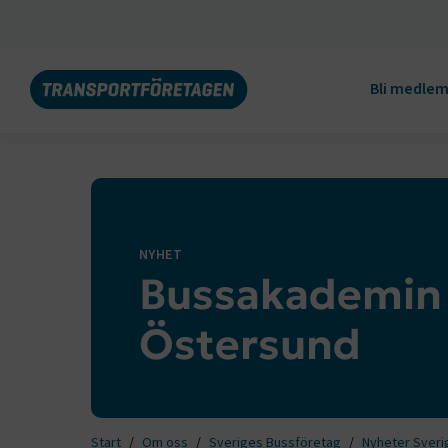
Bli medle
NYHET
Bussakademin t
Östersund
Start
Om oss
Sveriges Bussföretag
Nyheter Sveri