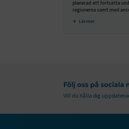
planerad att fortsätta un
CookieScri
regionerna samt med ansva
Läs mer
ARRAffinity
.EPiForm_B
Följ oss på sociala
Vill du hålla dig uppdaterad
TF-XSRF-TO