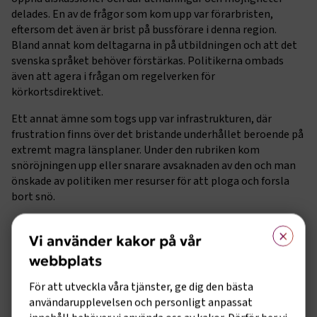
delades. En av de frågor som kom upp var förarbristen,
eftersom det även är brist på bussförare i denna region.
Bland annat kom deltagarna in på utbildningen och att det
svenska språket behöver förstärkas. Politikerna ombads
även att agera i frågan om regelverken för
körkortsdirektivet.
Ett annat ämne som togs upp var infrastrukturen, där
frustration finns över det bristande underhållet beroende på
extremt magra länsplaner. Under den rubriken kom
snöröjningen upp eller snarare avsaknaden av den och man
önskade av politiken mer resurser för att ploga och forsla
bort snö.
-Sammantaget, ja det finns en hel del att göra, var Karl Erik
×
Vi använder kakor på vår
Bäckwalls slutord, men kan vi hjälpas åt blir det lättare.
webbplats
Läs också
För att utveckla våra tjänster, ge dig den bästa
Om Bussakademin
användarupplevelsen och personligt anpassat