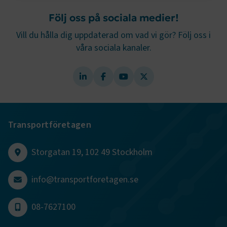
Strikt nödvändigt
Prestanda
Följ oss på sociala medier!
Marknadsföring
Funktion
Vill du hålla dig uppdaterad om vad vi gör? Följ oss i
våra sociala kanaler.
Strikt nödvändiga kakor låter dig använda webbplatsen
genom att aktivera grundläggande funktioner, såsom
sidnavigering och åtkomst till säkra områden på
webbplatsen. Webbplatsen fungerar inte korrekt utan
dessa kakor.
Namn
Leverantör
/
Domän
Utgång
.AspNetCore.Session
transportforetagen.se
Session
Transportföretagen
Storgatan 19, 102 49 Stockholm
.AspNetCore.AuthCookie
transportforetagen.se
1 år
info@transportforetagen.se
CookieScriptConsent
2
CookieScript
månader
www.transportforetagen.se
4 veckor
08-7627100