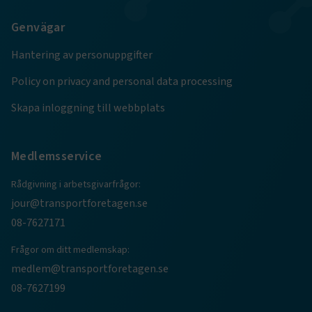
Google Privacy Policy
Genvägar
ARRAffinity
Session
Microsoft Corporation
Hantering av personuppgifter
.www.transportforetagen.se
Policy on privacy and personal data processing
Skapa inloggning till webbplats
Medlemsservice
.EPiForm_BID
www.transportforetagen.se
2
månader
4 veckor
Rådgivning i arbetsgivarfrågor:
jour@transportforetagen.se
08-7627171
Frågor om ditt medlemskap:
medlem@transportforetagen.se
08-7627199