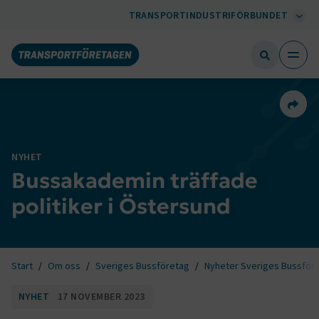
TRANSPORTINDUSTRIFÖRBUNDET
Dela 
NYHET
Bussakademin träffade
politiker i Östersund
Start
Om oss
Sveriges Bussföretag
Nyheter Sveriges Bussför
NYHET
17 NOVEMBER 2023