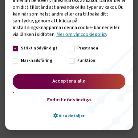
innehåll behöver vi använda oss av kakor. Därför ber vi
Om BR
om ditt tillstånd att använda olika typer av kakor. Du
kan när som helst ändra eller dra tillbaka ditt
samtycke, genom att klicka på
Bussakademin
inställningsknapparna i denna cookie-banner eller
Bussakademin är ett projekt finansierat av
via länken i sidfoten.
Mer om vår cookiepolicy
bussbranschens egen forsknings- och
utvecklingsorganisation BR. Bussakademin ger tillfälle
Strikt nödvändigt
Prestanda
att tillsammans prata om hur vi nu ska kunna utveckla
kollektivtrafiken gemensamt för att nå branschens
Marknadsföring
Funktion
gemensamma mål om "4 av10 - 2030 ska 4 av 10
motoriserade resor vara kollektiva". Bussakademin är
Acceptera alla
planerad att fortsätta under 2023 och 2024 med
dialogmöten med politikerna i regionerna samt med
ansvariga i Sveriges Bussföretags regionala avdelningar.
Endast nödvändiga
Läs mer
Visa detaljer