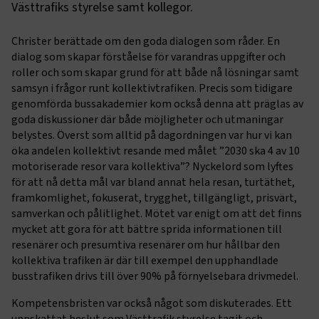
Västtrafiks styrelse samt kollegor.
Christer berättade om den goda dialogen som råder. En
dialog som skapar förståelse för varandras uppgifter och
roller och som skapar grund för att både nå lösningar samt
samsyn i frågor runt kollektivtrafiken. Precis som tidigare
genomförda bussakademier kom också denna att präglas av
goda diskussioner där både möjligheter och utmaningar
belystes. Överst som alltid på dagordningen var hur vi kan
öka andelen kollektivt resande med målet ”2030 ska 4 av 10
motoriserade resor vara kollektiva”? Nyckelord som lyftes
för att nå detta mål var bland annat hela resan, turtäthet,
framkomlighet, fokuserat, trygghet, tillgängligt, prisvärt,
samverkan och pålitlighet. Mötet var enigt om att det finns
mycket att göra för att bättre sprida informationen till
resenärer och presumtiva resenärer om hur hållbar den
kollektiva trafiken är där till exempel den upphandlade
busstrafiken drivs till över 90% på förnyelsebara drivmedel.
Kompetensbristen var också något som diskuterades. Ett
uppskattat beslut som Västtrafik styrelse tagit och