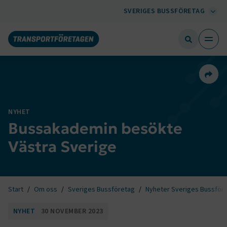
SVERIGES BUSSFÖRETAG
Dela 
NYHET
Bussakademin besökte
Västra Sverige
Start
Om oss
Sveriges Bussföretag
Nyheter Sveriges Bussför
NYHET
30 NOVEMBER 2023