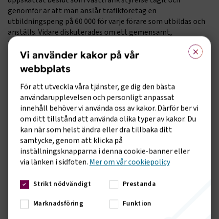
genomför är att man anslår trafikföretag en
utbildningspeng på 60 000 för varje förare som utbildas och
anställs. Vidare diskuterades om ett gemensamt,
tillsammans med Svensk Kollektivtrafik 10 punktsprogram,
×
kan vara ett möjligt grepp för att än mer få upp denna
Vi använder kakor på vår
ödesfråga i samhället och på regeringsnivå.
webbplats
Kollektivtrafiken är stommen i den regionala ekonomin
För att utveckla våra tjänster, ge dig den bästa
fastslog mötesdeltagarna, som unisont menade att när inte
användarupplevelsen och personligt anpassat
kollektivtrafiken fungerar så stör det all annan verksamhet
innehåll behöver vi använda oss av kakor. Därför ber vi
inom näringslivet och samhälle.
om ditt tillstånd att använda olika typer av kakor. Du
kan när som helst ändra eller dra tillbaka ditt
Mötet resonerade också om hur framtida teknik,
samtycke, genom att klicka på
batteriteknik och fordonens livslängd kan komma att
inställningsknapparna i denna cookie-banner eller
påverka framtida avtalstider.
via länken i sidfoten.
Mer om vår cookiepolicy
Christer Pettersson avslutade mötet och konstaterade att
Strikt nödvändigt
Prestanda
han och hans avdelning Västra Sverige känner en fin
stöttning från politiken i dessa frågor som inte sällan är
Marknadsföring
Funktion
komplexa men har betydande inverkan på samhällets
persontransporter.