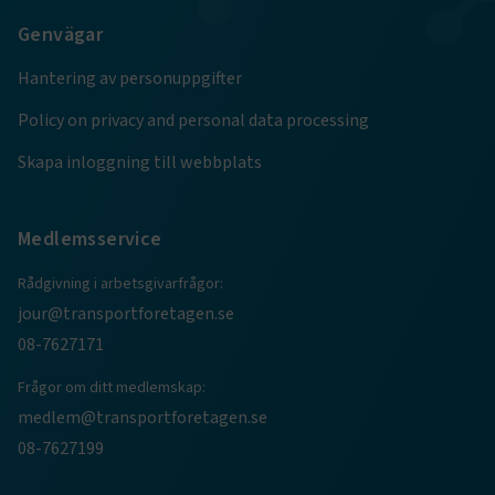
.EPiForm_BID
www.transportforetagen.se
2
månader
Genvägar
4 veckor
Hantering av personuppgifter
Policy on privacy and personal data processing
Skapa inloggning till webbplats
Medlemsservice
Rådgivning i arbetsgivarfrågor:
jour@transportforetagen.se
TF-XSRF-TOKEN
www.transportforetagen.se
Session
08-7627171
Frågor om ditt medlemskap:
session
transportforetagen.shinyapps.io
Session
medlem@transportforetagen.se
08-7627199