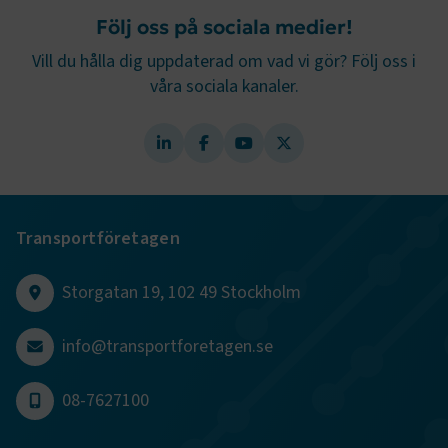
.AspNetCore.Session
transportforetagen.se
Session
Följ oss på sociala medier!
Vill du hålla dig uppdaterad om vad vi gör? Följ oss i
.AspNetCore.AuthCookie
transportforetagen.se
1 år
våra sociala kanaler.
CookieScriptConsent
2
CookieScript
månader
www.transportforetagen.se
4 veckor
Google Privacy Policy
Transportföretagen
ARRAffinity
Session
Microsoft Corporation
Storgatan 19, 102 49 Stockholm
.www.transportforetagen.se
info@transportforetagen.se
08-7627100