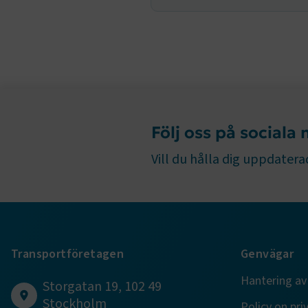
TF-XSRF-TO
Följ oss på sociala
session
Vill du hålla dig uppdaterad
ARRAffinity
Transportföretagen
Genvägar
VISITOR_PR
Hantering av
Storgatan 19, 102 49
Stockholm
Policy on pri