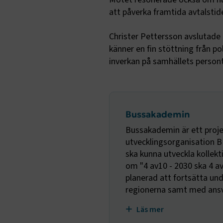
funktioner
att påverka framtida avtalstide
fungerar in
Christer Pettersson avslutade
Namn
känner en fin stöttning från p
.AspNetCor
inverkan på samhällets person
.AspNetCor
CookieScri
Bussakademin
Bussakademin är ett proje
utvecklingsorganisation BR
ARRAffinity
ska kunna utveckla kolle
om "4 av10 - 2030 ska 4 a
planerad att fortsätta un
regionerna samt med ansva
.EPiForm_B
Läs mer