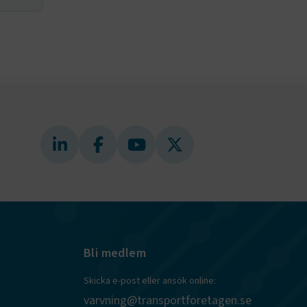
för första
ly Forms
igt vald
läsare.
och när det
ely Forms en
 besöker
nvändaren mot
r du loggar
n. De lagras
efter att de
 kända som
beständiga
ies.
 Azure som
r
kerställer
gar från en
tid hanteras
.
Bli medlem
tt lagra
h
Skicka e-post eller ansök online:
eraktion med
varvning@transportforetagen.se
ar uppgifter