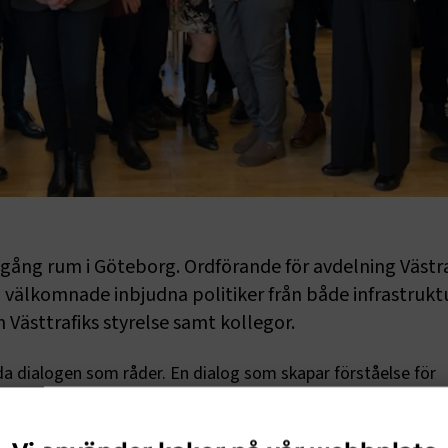
ång rum i Göteborg. Ordförande för avdelning Västr
, välkomnade inbjudna politiker från både infrastrukt
Västtrafiks styrelse samt kollegor.
a dialogen som råder. En dialog som skapar förståelse för
 och som skapar grund för att både nå lösningar samt samsyn
s som tidigare genomförda bussakademier kom också denna at