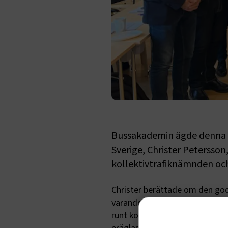
Bussakademin ägde denna g
Sverige, Christer Petersson
kollektivtrafiknämnden och 
Christer berättade om den god
varandras uppgifter och roller
runt kollektivtrafiken. Preci