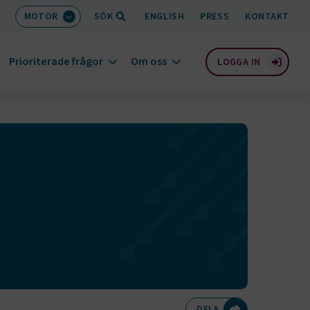
MOTOR
SÖK
ENGLISH
PRESS
KONTAKT
Prioriterade frågor
Om oss
LOGGA IN
Dela på Twitte
Dela på F
Dela 
D
DELA