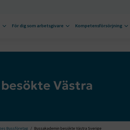
m
För dig som arbetsgivare
Kompetensförsörjning
besökte Västra
ges Bussföretag
Bussakademin besökte Västra Sverige