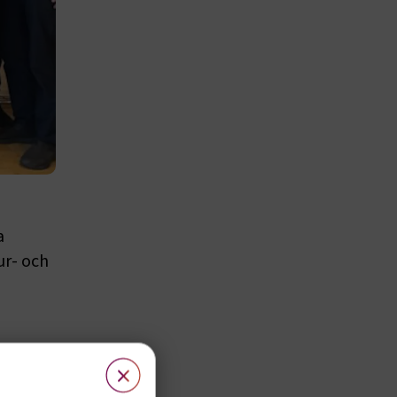
a
ur- och
 i frågor
×
t