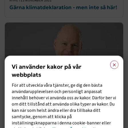
NYHET
12 NOVEMBER 2021
Gärna klimatdeklaration - men inte så här!
×
Vi använder kakor på vår
webbplats
För att utveckla våra tjänster, ge dig den bästa
användarupplevelsen och personligt anpassat
innehåll behöver vi använda oss av kakor. Därför ber vi
PRESSMEDDELANDE
11 NOVEMBER 2021
| Uppdaterad 11 nov. 2025
om ditt tillstånd att använda olika typer av kakor. Du
Transportföretagen välkomnar COP26
kan när som helst ändra eller dra tillbaka ditt
Flygdeklaration
samtycke, genom att klicka på
inställningsknapparna i denna cookie-banner eller
Transportföretagen ser mycket positivt på att Sveriges