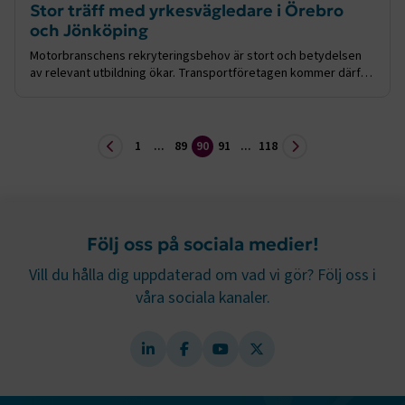
Stor träff med yrkesvägledare i Örebro
och Jönköping
Motorbranschens rekryteringsbehov är stort och betydelsen
av relevant utbildning ökar. Transportföretagen kommer därför
under hösten att ge sig ut på turné för att berätta om
branschens förutsättningar för alla studie- och
.EPiForm_BID
www.transportforetagen.se
2
yrkesvägledare. Nu har turen kommit till Örebro och Jönköping
månader
4 veckor
den 9-10 november.
1
89
90
91
118
...
...
Följ oss på sociala medier!
Vill du hålla dig uppdaterad om vad vi gör? Följ oss i
våra sociala kanaler.
TF-XSRF-TOKEN
www.transportforetagen.se
Session