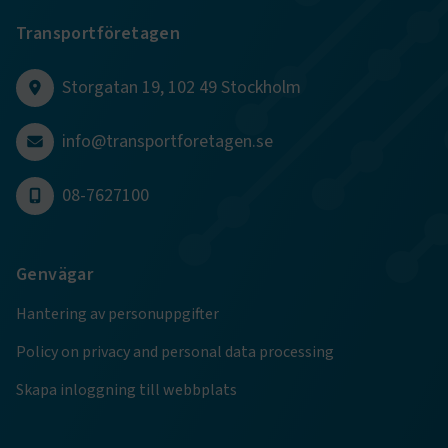
Transportföretagen
session
transportforetagen.shinyapps.io
Session
Storgatan 19, 102 49 Stockholm
info@transportforetagen.se
e
08-7627100
ARRAffinitySameSite
Session
Microsoft Corporation
.www.transportforetagen.se
Genvägar
Hantering av personuppgifter
Policy on privacy and personal data processing
VISITOR_PRIVACY_METADATA
5
YouTube
månader
.youtube.com
Skapa inloggning till webbplats
4 veckor