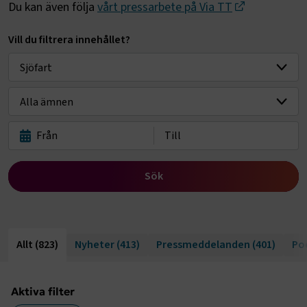
Du kan även följa
vårt pressarbete på Via TT
Vill du filtrera innehållet?
Välj bransch
Sök
Allt
(823)
Nyheter
(413)
Pressmeddelanden
(401)
Po
Aktiva filter