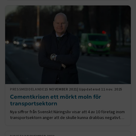
kompetensförsörjning driver Transportföretagen projektet
Framfart. Nu lanserar Framfart en jämställdhetsguide för att
hjälpa företag att ta nästa kliv i jämställdhetsarbetet.
PRESSMEDDELANDE
15 NOVEMBER 2021
| Uppdaterad 11 nov. 2025
Cementkrisen ett mörkt moln för
transportsektorn
Nya siffror från Svenskt Näringsliv visar att 4 av 10 företag inom
transportsektorn anger att de skulle kunna drabbas negativt
vid brist på cement och betong. Av dessa företag bedömer
nära hälften att det skulle kunna leda till personalneddragningar.