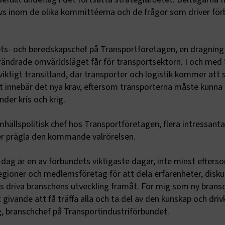
te korrekt utan dessa kakor.
ivs inom de olika kommittéerna och de frågor som driver fö
Leverantör
/
Domän
Utgång
Beskrivning
e.Session
transportforetagen.se
Session
Används av webbplatsens 
hets- och beredskapschef på Transportföretagen, en dragnin
funktioner.
rändrade omvärldsläget får för transportsektorn. I och med 
e.AuthCookie
transportforetagen.se
1 år
Används för att hålla anv
 viktigt transitland, där transporter och logistik kommer att 
inloggade och ge korrekta 
gt innebär det nya krav, eftersom transporterna måste kunna
ptConsent
2
Denna cookie används av C
CookieScript
månader
Script.com-tjänsten för a
www.transportforetagen.se
nder kris och krig.
4 veckor
preferenserna för besökare
Det är nödvändigt att Cook
Script.com cookiebanner f
Google Privacy Policy
mhällspolitisk chef hos Transportföretagen, flera intressanta
korrekt.
 prägla den kommande valrörelsen.
Session
Denna cookie ställs in av 
Microsoft Corporation
som körs på Windows Azur
.www.transportforetagen.se
molnplattformen. Den anvä
belastningsbalansering för
dag är en av förbundets viktigaste dagar, inte minst efterso
säkerställa att besökarsi
egioner och medlemsföretag för att dela erfarenheter, disku
förfrågningar dirigeras til
server i varje surfningssess
ns driva branschens utveckling framåt. För mig som ny brans
ID
www.transportforetagen.se
2
Denna cookie är för att särs
ivande att få träffa alla och ta del av den kunskap och driv
månader
webbläsare från andra we
4 veckor
som en besökare använder
, branschchef på Transportindustriförbundet.
surfar på internet. Om en
besöker en Optimizely sajt 