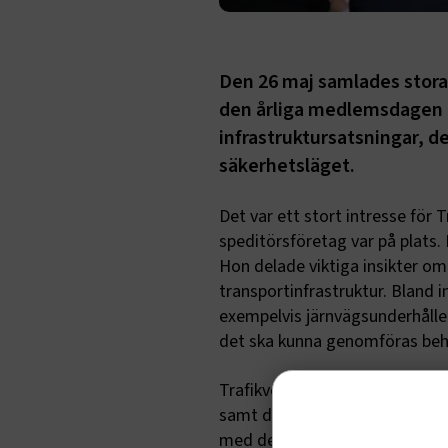
Den 26 maj samlades stora
den årliga medlemsdagen i
infrastruktursatsningar, d
säkerhetsläget.
Det var ett stort intresse för 
speditörsföretag var på plats.
Hon delade viktiga insikter om 
transportinfrastruktur. Bland
exempelvis järnvägsunderhållet
det ska kunna genomföras beh
Trafikverket informerade även
samt de sänkta banavgifterna fö
med deltagarna.