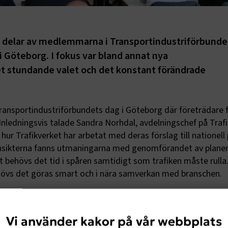
 delar av medlemmarna i Transportindustriförbunde
 Göteborg. I fokus var bland annat nya
et stundande valet och det konstant förändrade
Transportindustriförbundets dag i Göteborg där företrädare f
 Inledningsvis talade Sandra Norhdal, avdelningschef på Trafi
hur Trafikverket har arbetat med deras förslag till nationell 
 insikterna fanns utmaningarna med genomförandet av planen
 behövs det tid i spåren samtidigt som trafiken måste rulla.
övs det göras smart och i nära samverkan med branschen.
 om arbetet med bärighetshöjande åtgärder på icke-statliga
r godstransporter, vilket ledde till flera intressanta diskus
Vi använder kakor på vår webbplats