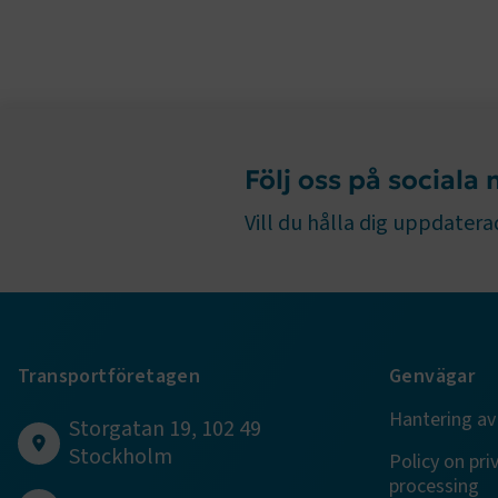
TF-XSRF-TO
Följ oss på sociala
session
Vill du hålla dig uppdaterad
ARRAffinity
Transportföretagen
Genvägar
Hantering av
VISITOR_PR
Storgatan 19, 102 49
Stockholm
Policy on pri
processing