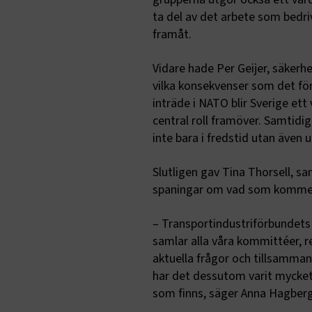
fungerar in
ta del av det arbete som bedr
framåt.
Namn
.AspNetCor
Vidare hade Per Geijer, säker
vilka konsekvenser som det fö
.AspNetCor
inträde i NATO blir Sverige ett
central roll framöver. Samtidi
CookieScri
inte bara i fredstid utan även u
Slutligen gav Tina Thorsell, sa
spaningar om vad som kommer
ARRAffinity
– Transportindustriförbundets 
samlar alla våra kommittéer, r
aktuella frågor och tillsamma
.EPiForm_B
har det dessutom varit mycket g
som finns, säger Anna Hagberg