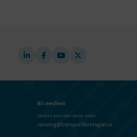
ly Forms
igt vald
läsare.
och när det
ely Forms en
 besöker
nvändaren mot
r du loggar
n. De lagras
efter att de
 kända som
beständiga
ies.
 Azure som
r
kerställer
gar från en
Bli medlem
tid hanteras
.
Skicka e-post eller ansök online:
tt lagra
h
varvning@transportforetagen.se
eraktion med
ar uppgifter
m olika
llningar,