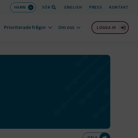
HAMN
SÖK
ENGLISH
PRESS
KONTAKT
Prioriterade frågor
Om oss
LOGGA IN
Dela på Twitte
Dela på F
Dela 
D
DELA