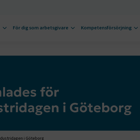
m
För dig som arbetsgivare
Kompetensförsörjning
lades för
stridagen i Göteborg
dustridagen i Göteborg