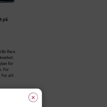
t på
rån flera
kverket.
plan för
. För
 För att
×
 vägar
sioner