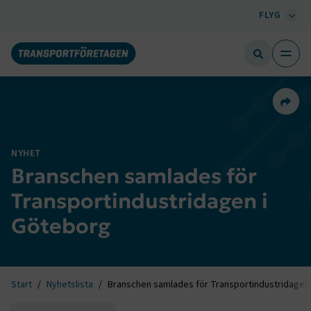
FLYG
Dela 
NYHET
Branschen samlades för
Transportindustridagen i
Göteborg
Start
Nyhetslista
Branschen samlades för Transportindustridagen