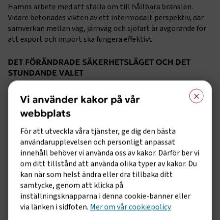
Hamns arbete med att ställa om till hållbara bränslen.
Vidare betonades vikten av ett intermodalt perspektiv, där
samverkan mellan väg, järnväg och sjöfart är avgörande för
att export och import ska fungera effektivt.
DET FÖRÄNDRADE SÄKERHETSLÄGET OCH DET
STUNDANDE VALET
Nuläge och framtidsutsikter diskuterades av
×
Transportföretagens vd, Jonas Hagelqvist, tillsammans med
Vi använder kakor på vår
Anna Hagberg, branschchef för Transportindustriförbundet.
webbplats
Bland de spaningar som lyftes fram fanns den gröna
omställningen, konkurrenskraften och hur det förändrade
För att utveckla våra tjänster, ge dig den bästa
omvärldsläget påverkar förbundets medlemmar. Samtalet
användarupplevelsen och personligt anpassat
knöt också an till det pågående strategiarbetet.
innehåll behöver vi använda oss av kakor. Därför ber vi
om ditt tillstånd att använda olika typer av kakor. Du
Under förmiddagen samlades även
kan när som helst ändra eller dra tillbaka ditt
Transportindustriförbundets kommittéer och regioner, där
samtycke, genom att klicka på
engagemanget var stort och diskussionerna många. De
inställningsknapparna i denna cookie-banner eller
perspektiv och inspel som lyftes fram i grupperna utgör
via länken i sidfoten.
Mer om vår cookiepolicy
också ett värdefullt underlag i det fortsatta strategiarbetet.