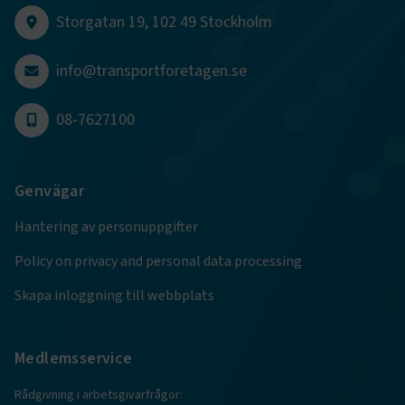
Storgatan 19, 102 49 Stockholm
info@transportforetagen.se
.EPiForm_BID
www.transportforetagen.se
2
månader
4 veckor
08-7627100
Genvägar
Hantering av personuppgifter
Policy on privacy and personal data processing
Skapa inloggning till webbplats
TF-XSRF-TOKEN
www.transportforetagen.se
Session
Medlemsservice
Rådgivning i arbetsgivarfrågor: