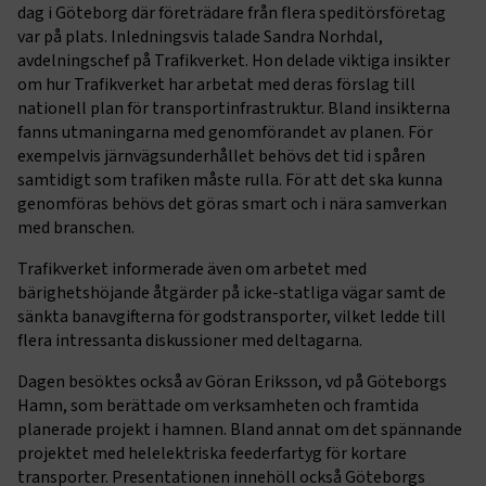
dag i Göteborg där företrädare från flera speditörsföretag
var på plats. Inledningsvis talade Sandra Norhdal,
avdelningschef på Trafikverket. Hon delade viktiga insikter
om hur Trafikverket har arbetat med deras förslag till
nationell plan för transportinfrastruktur. Bland insikterna
fanns utmaningarna med genomförandet av planen. För
exempelvis järnvägsunderhållet behövs det tid i spåren
samtidigt som trafiken måste rulla. För att det ska kunna
genomföras behövs det göras smart och i nära samverkan
med branschen.
Trafikverket informerade även om arbetet med
bärighetshöjande åtgärder på icke-statliga vägar samt de
sänkta banavgifterna för godstransporter, vilket ledde till
flera intressanta diskussioner med deltagarna.
Dagen besöktes också av Göran Eriksson, vd på Göteborgs
Hamn, som berättade om verksamheten och framtida
planerade projekt i hamnen. Bland annat om det spännande
projektet med helelektriska feederfartyg för kortare
transporter. Presentationen innehöll också Göteborgs