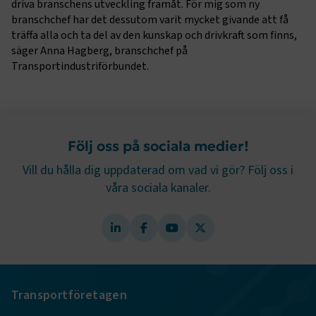
driva branschens utveckling framåt. För mig som ny
webbplatsen. Webbplatsen fungerar inte korrekt utan
branschchef har det dessutom varit mycket givande att få
dessa kakor.
träffa alla och ta del av den kunskap och drivkraft som finns,
säger Anna Hagberg, branschchef på
Namn
Leverantör
/
Domän
Utgång
Transportindustriförbundet.
.AspNetCore.Session
transportforetagen.se
Session
.AspNetCore.AuthCookie
transportforetagen.se
1 år
Följ oss på sociala medier!
CookieScriptConsent
2
CookieScript
Vill du hålla dig uppdaterad om vad vi gör? Följ oss i
månader
www.transportforetagen.se
4 veckor
våra sociala kanaler.
Google Privacy Policy
ARRAffinity
Session
Microsoft Corporation
.www.transportforetagen.se
Transportföretagen