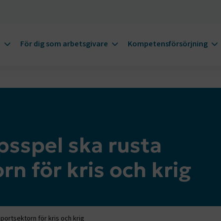
m
För dig som arbetsgivare
Kompetensförsörjning
sspel ska rusta
n för kris och krig
portsektorn för kris och krig