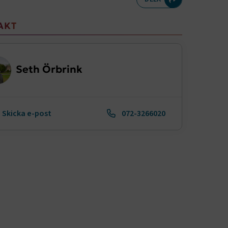
meny
AKT
Seth Örbrink
Skicka e-post
072-3266020