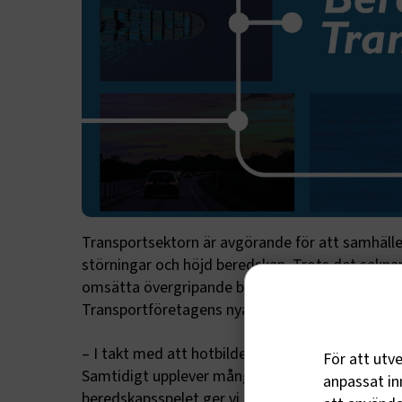
Transportsektorn är avgörande för att samhället 
störningar och höjd beredskap. Trots det saknar
omsätta övergripande beredskapskrav i den eg
Transportföretagens nya beredskapsspel fylla.
– I takt med att hotbilden mot Sverige ökar, hår
För att utv
Samtidigt upplever många företag att det är sv
anpassat inn
beredskapsspelet ger vi dem ett konkret och ped