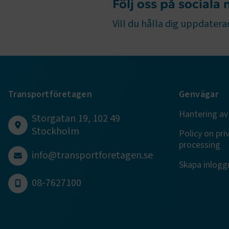
Följ oss på sociala
Vill du hålla dig uppdaterad
TF-XSRF-TO
session
Transportföretagen
Genvägar
ARRAffinity
Hantering av
Storgatan 19, 102 49
Stockholm
Policy on pri
processing
info@transportforetagen.se
VISITOR_PR
Skapa inloggn
08-7627100
.EPiForm_Vis