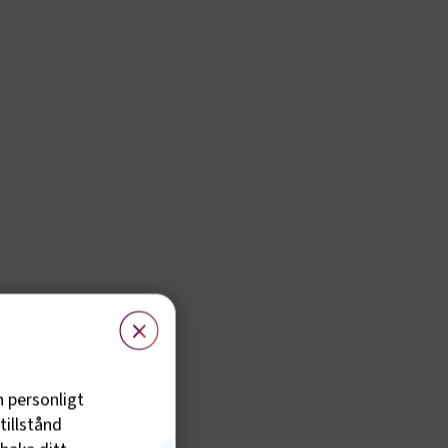
×
h personligt
tillstånd