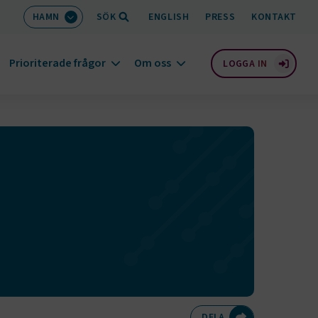
HAMN
SÖK
ENGLISH
PRESS
KONTAKT
Prioriterade frågor
Om oss
LOGGA IN
Dela på Twitte
Dela på F
Dela 
D
DELA