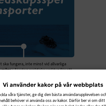
ska fungera, inte minst vid allvarliga
 många företag praktiska verktyg för att
na verksamheten. Den luckan ska
Vi använder kakor på vår webbplats
dnar också kraven på näringslivet.
eckla våra tjänster, ge dig den bästa användarupplevelsen oc
årt att veta var man ska börja. Med
ehåll behöver vi använda oss av kakor. Därför ber vi om ditt 
agogiskt verktyg för att stärka sin