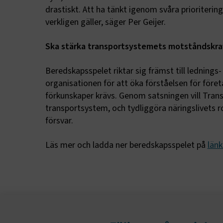
.AspNetCor
drastiskt. Att ha tänkt igenom svåra prioriterin
verkligen gäller, säger Per Geijer.
.AspNetCor
Ska stärka transportsystemets motståndskra
CookieScri
Beredskapsspelet riktar sig främst till lednings
organisationen för att öka förståelsen för företa
förkunskaper krävs. Genom satsningen vill Trans
ARRAffinity
transportsystem, och tydliggöra näringslivets ro
försvar.
Läs mer och ladda ner beredskapsspelet på
län
.EPiForm_B