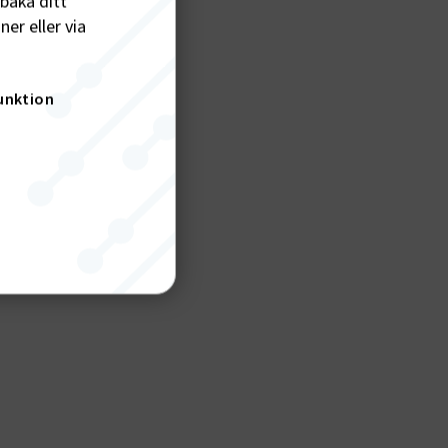
lbaka ditt
er eller via
unktion
nktion
gande
bplatsen