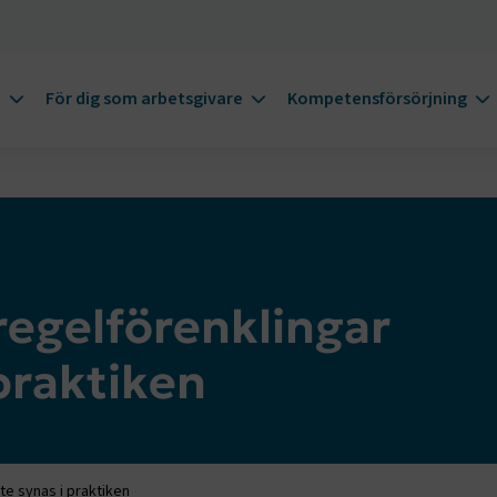
m
För dig som arbetsgivare
Kompetensförsörjning
regelförenklingar
praktiken
te synas i praktiken