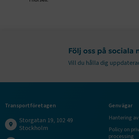
ARRAffinity
Följ oss på sociala
.EPiForm_B
Vill du hålla dig uppdaterad
Transportföretagen
Genvägar
TF-XSRF-TO
Hantering av
Storgatan 19, 102 49
session
Stockholm
Policy on pri
processing