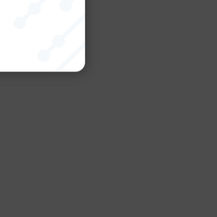
nktion
gande
bplatsen
tekniska
ändare
behörigheter
ookie-
tt komma ihåg
ns cookie.
ie-