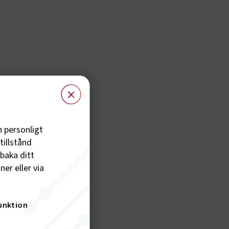
×
h personligt
tillstånd
lbaka ditt
er eller via
unktion