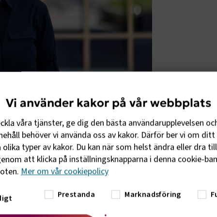
Vi använder kakor på vår webbplats
ås flera satsningar för att minska
lkommet steg, men måste göra verklig
eckla våra tjänster, ge dig den bästa användarupplevelsen oc
ehåll behöver vi använda oss av kakor. Därför ber vi om ditt 
olika typer av kakor. Du kan när som helst ändra eller dra til
v lagstiftningen, utan ett systemfel som
enom att klicka på inställningsknapparna i denna cookie-bann
h i förlängningen hämmar Sveriges tillväxt.
foten.
Mer om vår cookiepolicy
minska bördan och frigöra kraften i
isk chef på Transportföretagen.
Prestanda
Marknadsföring
F
igt