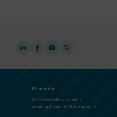
ungerar
webbplatser
e-
nds för
 att
dans
l samma
ion.
kilja en
bbläsare,
 när hen
 användare
för första
ly Forms
igt vald
läsare.
och när det
ely Forms en
 besöker
Bli medlem
nvändaren mot
Skicka e-post eller ansök online:
r du loggar
varvning@transportforetagen.se
n. De lagras
efter att de
 kända som