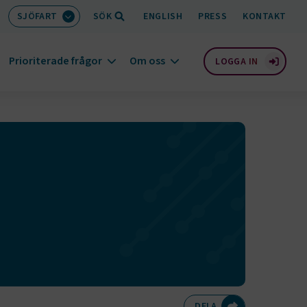
SJÖFART
SÖK
ENGLISH
PRESS
KONTAKT
Prioriterade frågor
Om oss
LOGGA IN
Dela på Twitte
Dela på F
Dela 
D
DELA