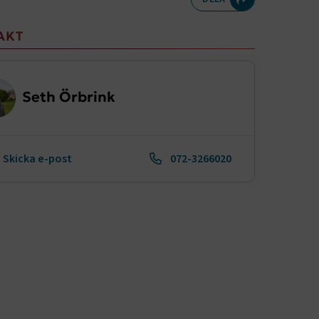
meny
AKT
Seth Örbrink
Skicka e-post
072-3266020