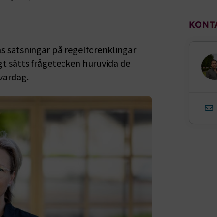
Sido
KONT
 satsningar på regelförenklingar
gt sätts frågetecken huruvida de
vardag.