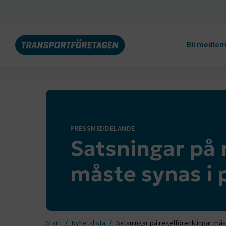
Bli medle
PRESSMEDDELANDE
Satsningar på 
måste synas i 
Start
Nyhetslista
Satsningar på regelförenklingar mås