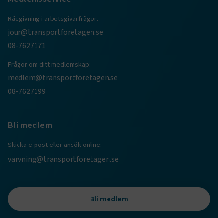
Rådgivning i arbetsgivarfrågor:
jour@transportforetagen.se
08-7627171
Frågor om ditt medlemskap:
medlem@transportforetagen.se
08-7627199
TF-XSRF-TOKEN
www.transportforetagen.se
Session
Bli medlem
session
transportforetagen.shinyapps.io
Session
Skicka e-post eller ansök online:
varvning@transportforetagen.se
e
Bli medlem
ARRAffinitySameSite
Session
Microsoft Corporation
.www.transportforetagen.se