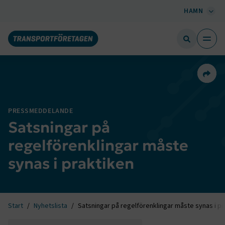
HAMN
Dela 
PRESSMEDDELANDE
Satsningar på
regelförenklingar måste
synas i praktiken
Start
Nyhetslista
Satsningar på regelförenklingar måste synas i pr