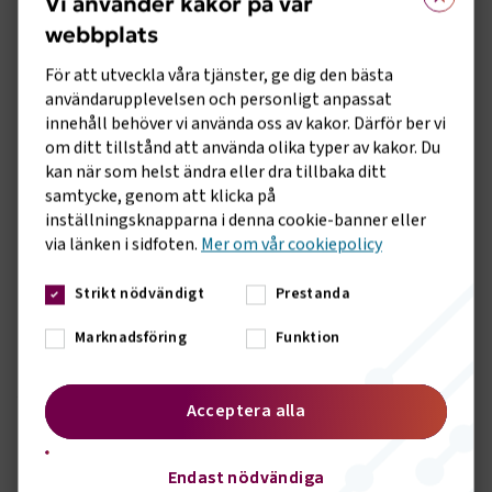
Vi använder kakor på vår
elektrifiera sina fordon möts av krav på bygglov för
webbplats
laddplatser, även om lagen inte kräver det. Andra tvingas
vänta i månader på besked från olika instanser – inte för att
För att utveckla våra tjänster, ge dig den bästa
projekten är osäkra, utan för att regler tolkas olika i olika
användarupplevelsen och personligt anpassat
delar av landet. Den typen av hinder måste bort, säger Tina
innehåll behöver vi använda oss av kakor. Därför ber vi
Thorsell.
om ditt tillstånd att använda olika typer av kakor. Du
kan när som helst ändra eller dra tillbaka ditt
Transportföretagen lanserade tidigare i år
Krångellistan
–
samtycke, genom att klicka på
ett verktyg där företag kan bidra med konkreta exempel på
inställningsknapparna i denna cookie-banner eller
ineffektiva, motsägelsefulla eller otydliga regler. Syftet är
via länken i sidfoten.
Mer om vår cookiepolicy
att visa politiker och myndigheter var problemen finns i
praktiken.
Strikt nödvändigt
Prestanda
– Ska Sverige stärka konkurrenskraften och klara
Marknadsföring
Funktion
klimatomställningen måste vi på riktigt minska
regelkrånglet. Våra företag ska kunna fokusera på att skapa
jobb, driva omställningen och utveckla Sverige – inte fastna i
Acceptera alla
byråkratiska hinder, avslutar Tina Thorsell.
Sidomeny
KONTAKT
Endast nödvändiga