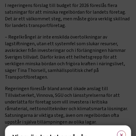
I regeringens förslag till budget för 2026 föreslås flera
satsningar för att minska regelbördan för landets företag.
Det är ett välkommet steg, men måste göra verklig skillnad
för landets transportföretag.
– Regelkrångel är inte enskilda övertolkningar av
lagstiftningen, utan ett systemfel som slukar resurser,
avskräcker från investeringar och i förlängningen hämmar
Sveriges tillväxt. Därför krävs ett helhetsgrepp för att
verkligen minska bördan och frigöra kraften i näringslivet,
säger Tina Thorsell, samhällspolitisk chef på
Transportföretagen.
Regeringen föreslår bland annat ökade anslag till
Tillväxtverket, Vinnova, SGU och länsstyrelserna för att
underlätta för företag som vill investera i kritiska
råmaterial, nettonolltekniker och klimatsmarta lösningar.
Satsningarna är viktiga steg, även om regelbördan ofta
uppstår i själva tillämpningen av olika lagar.
×
– I transportsektorn ser vi exempel där företag som vill