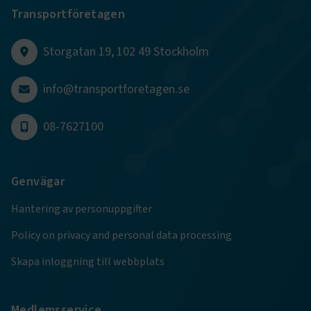
Transportföretagen
CookieScriptConsent
2
CookieScript
månader
www.transportforetagen.se
4 veckor
Storgatan 19, 102 49 Stockholm
Google Privacy Policy
info@transportforetagen.se
ARRAffinity
Session
Microsoft Corporation
08-7627100
.www.transportforetagen.se
Genvägar
Hantering av personuppgifter
Policy on privacy and personal data processing
.EPiForm_BID
www.transportforetagen.se
2
månader
4 veckor
Skapa inloggning till webbplats
Medlemsservice