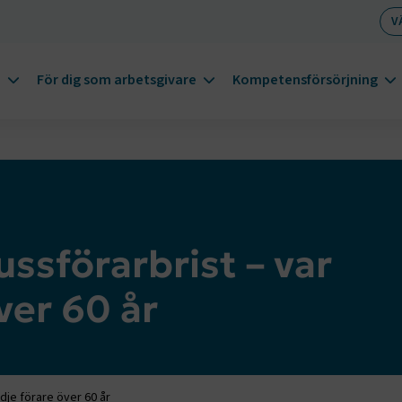
V
m
För dig som arbetsgivare
Kompetensförsörjning
ussförarbrist – var
ver 60 år
edje förare över 60 år