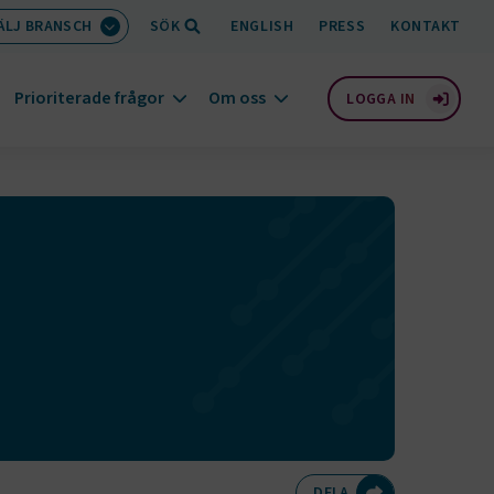
ÄLJ BRANSCH
SÖK
ENGLISH
PRESS
KONTAKT
Prioriterade frågor
Om oss
LOGGA IN
Dela på Twitte
Dela på F
Dela 
D
DELA