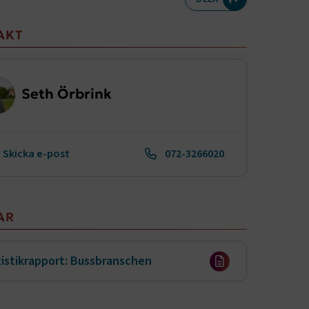
meny
AKT
Seth Örbrink
Skicka e-post
072-3266020
AR
istikrapport: Bussbranschen