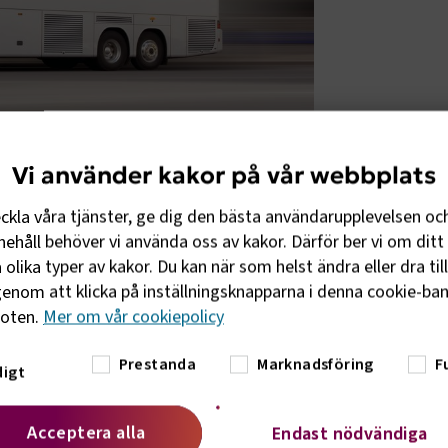
Vi använder kakor på vår webbplats
eckla våra tjänster, ge dig den bästa användarupplevelsen oc
rmerande än tidigare befarat. Statistiska
ehåll behöver vi använda oss av kakor. Därför ber vi om ditt 
n ny åldersgrupp i arbetsregistret och
olika typer av kakor. Du kan när som helst ändra eller dra til
del är 60 år eller äldre. Bara 2,8 procent
enom att klicka på inställningsknapparna i denna cookie-bann
as med drygt 20 procent av lastbilsförarna
foten.
Mer om vår cookiepolicy
så få yngre förare i branschen, riskerar
gheten i kollektivtrafiken ytterligare.
Prestanda
Marknadsföring
F
igt
r nu att läget är ännu värre än vi tidigare
nde år har stora pensionsavgångar, men
Acceptera alla
Endast nödvändiga