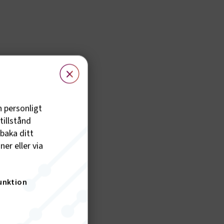
×
h personligt
tillstånd
lbaka ditt
er eller via
unktion