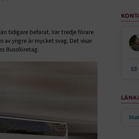
Sido
KONT
än tidigare befarat. Var tredje förare
n av yngre är mycket svag. Det visar
es Bussföretag.
LÄNK
Stat