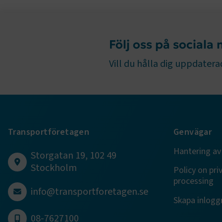
ARRAffinity
Följ oss på sociala
Vill du hålla dig uppdaterad
.EPiForm_B
Transportföretagen
Genvägar
Hantering av
Storgatan 19, 102 49
TF-XSRF-TO
Stockholm
Policy on pri
processing
session
info@transportforetagen.se
Skapa inloggn
08-7627100